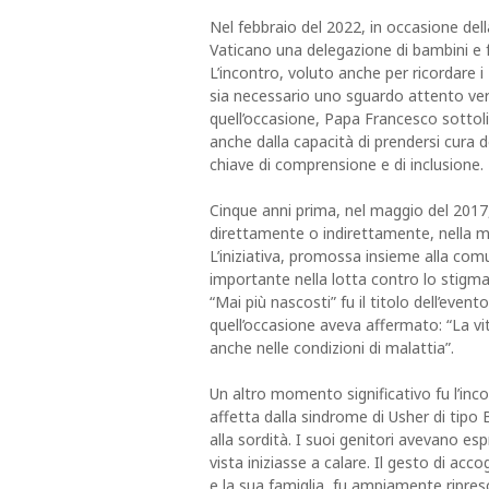
Nel febbraio del 2022, in occasione del
Vaticano una delegazione di bambini e 
L’incontro, voluto anche per ricordare i 
sia necessario uno sguardo attento ver
quell’occasione, Papa Francesco sottolin
anche dalla capacità di prendersi cura d
chiave di comprensione e di inclusione.
Cinque anni prima, nel maggio del 2017,
direttamente o indirettamente, nella ma
L’iniziativa, promossa insieme alla com
importante nella lotta contro lo stig
“Mai più nascosti” fu il titolo dell’even
quell’occasione aveva affermato: “La vi
anche nelle condizioni di malattia”.
Un altro momento significativo fu l’in
affetta dalla sindrome di Usher di tipo 
alla sordità. I suoi genitori avevano es
vista iniziasse a calare. Il gesto di ac
e la sua famiglia, fu ampiamente ripres