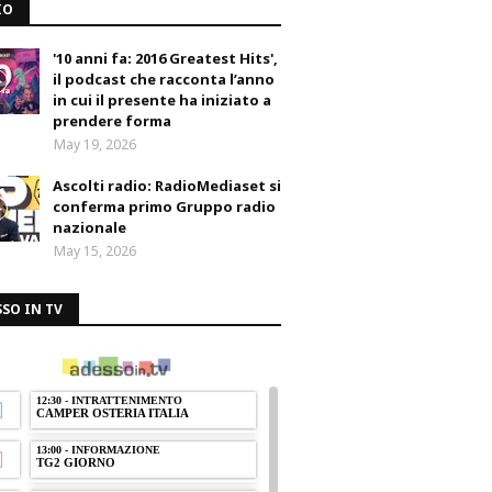
IO
'10 anni fa: 2016 Greatest Hits',
il podcast che racconta l’anno
in cui il presente ha iniziato a
prendere forma
May 19, 2026
Ascolti radio: RadioMediaset si
conferma primo Gruppo radio
nazionale
May 15, 2026
SO IN TV