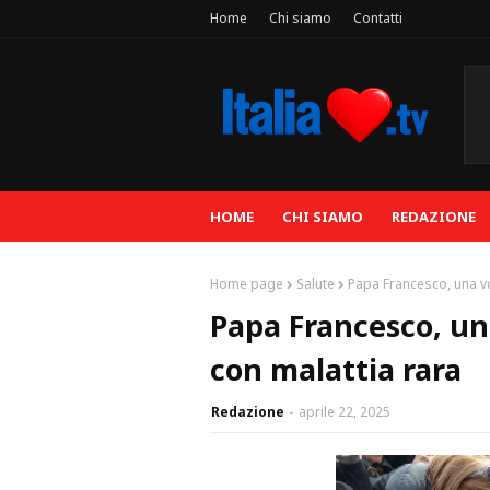
Home
Chi siamo
Contatti
HOME
CHI SIAMO
REDAZIONE
Home page
Salute
Papa Francesco, una v
Papa Francesco, un
con malattia rara
Redazione
aprile 22, 2025