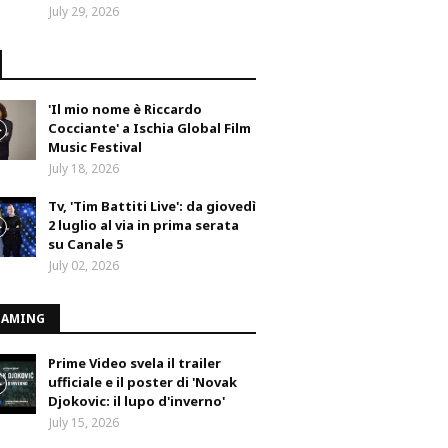
July 29, 2026
'Il mio nome è Riccardo
Cocciante' a Ischia Global Film
Music Festival
July 18, 2026
Tv, 'Tim Battiti Live': da giovedì
2 luglio al via in prima serata
su Canale 5
July 02, 2026
EAMING
Prime Video svela il trailer
ufficiale e il poster di 'Novak
Djokovic: il lupo d'inverno'
July 15, 2026