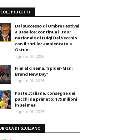
COLI PIÙ LETTI
Dal successo di Ombre Festival
a Baselice: continua il tour
nazionale di Luigi Del Vecchio
con il thriller ambientato a
Ostuni
agosto 04, 2026
Film al cinema, 'Spider-Man:
Brand New Day'
agosto 01, 2026
Poste Italiane, consegne dei
pacchi da primato: 179 milioni
in sei mesi
agosto 01, 2026
UBRICA DI GIULIANO