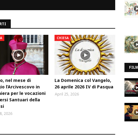
RTI
SA
CHIESA
FIL
o, nel mese di
La Domenica col Vangelo,
o l’Arcivescovo in
26 aprile 2026 IV di Pasqua
iera per le vocazioni
April 25, 2026
versi Santuari della
si
28, 2026