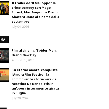
Il trailer de 'Il Malloppo': la
crime comedy con Mago
Forest, Max Angioni e Diego
Abatantuono al cinema dal 3
settembre
July 04, 2026
EMA
Film al cinema, 'Spider-Man:
Brand New Day'
August 01, 2026
'In eterno amore' conquista
l'Amura Film Festival: la
commovente storia vera del
neretino De Benedittis in
un'opera interamente girata
in Puglia
July 29, 2026