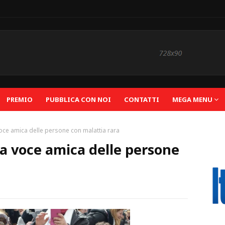
PREMIO
PUBBLICA CON NOI
CONTATTI
MEGA MENU
oce amica delle persone con malattia rara
a voce amica delle persone