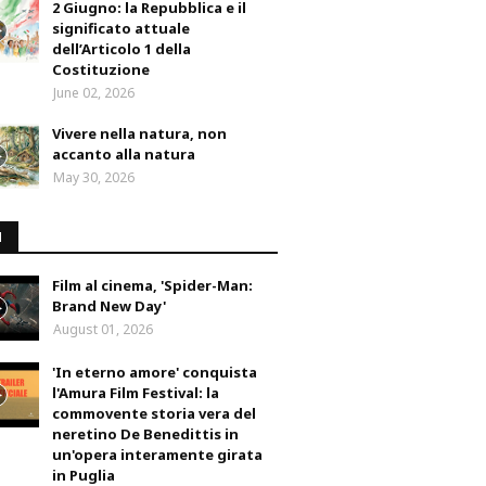
2 Giugno: la Repubblica e il
significato attuale
dell’Articolo 1 della
Costituzione
June 02, 2026
Vivere nella natura, non
accanto alla natura
May 30, 2026
M
Film al cinema, 'Spider-Man:
Brand New Day'
August 01, 2026
'In eterno amore' conquista
l'Amura Film Festival: la
commovente storia vera del
neretino De Benedittis in
un'opera interamente girata
in Puglia