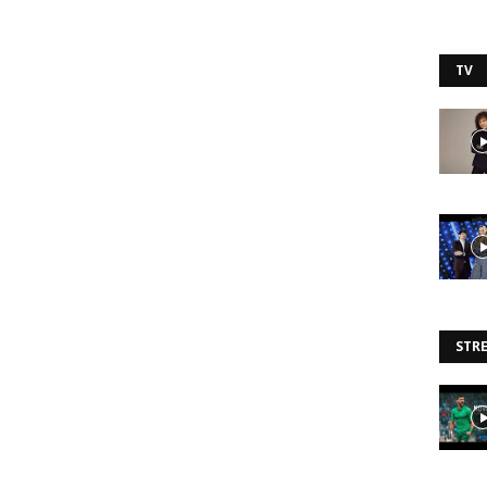
TV
STR