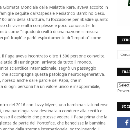
la Giornata Mondiale delle Malattie Rare, aveva accolto in
famiglie seguite dall’Ospedale Pediatrico Bambino Gesù.
100 anni della struttura, fu l’occasione per ribadire quanto
so chi vive realtà complesse e poco conosciute. In
eò come “il grado di civiltà di una nazione si misura
ei più fragili” e parlò esplicitamente di “empatia” come
CERC
 il Papa aveva incontrato oltre 1.500 persone coinvolte,
lattia di Huntington, arrivate da tutto il mondo.
unità scientifica internazionale, segnò un passaggio
TRAD
ma che accompagna questa patologia neurodegenerativa.
to, ripreso anche dalle parole del Papa, che in
ta di ogni persona ha un valore unico e insopprimibile,
Power
contro del 2016 con Lizzy Myers, una bambina statunitense
SOC
B, una patologia rara destinata a condurre alla cecità e
presso il desiderio che potesse vedere il Papa prima che la
coglienza da parte del Pontefice, che benedisse la bambina
o anche dalla stampa internazionale, sottolineando il