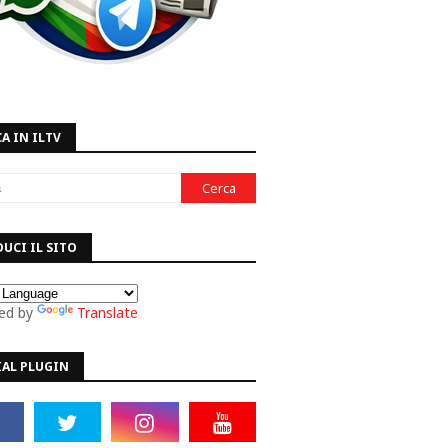
A IN ILTV
UCI IL SITO
ed by
Translate
IAL PLUGIN