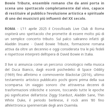
Bowie Tribute, ensemble romano che da anni porta in
scena uno spettacolo completamente dal vivo, capace
di restituire al pubblico l’evoluzione artistica e spirituale
di uno dei musicisti più influenti del XX secolo.
ROMA
- L’11 aprile 2025 il CrossRoads Live Club di Roma
ospiterà uno spettacolo che promette di essere molto più di
un semplice concerto tributo. Sul palco saliranno infatti gli
Aladdin Insane - David Bowie Tribute, formazione romana
attiva da oltre un decennio e oggi considerata tra le più fedeli
e rispettose interpreti dell’opera di David Bowie in Italia.
Il live si annuncia come un percorso cronologico nella musica
del Duca Bianco, dagli esordi psichedelici di Space Oddity
(1969) fino all’intimo e commovente Blackstar (2016), ultimo
testamento artistico pubblicato pochi giorni prima della sua
scomparsa. Un viaggio sonoro che attraversa decenni di
trasformazioni stilistiche e sonore, toccando tutte le epoche
più significative dell'artista: Ziggy Stardust, Aladdin Sane, Thin
White Duke, il periodo berlinese, il rock anni ’80 fino
all’elettronica sperimentale degli anni Duemila.