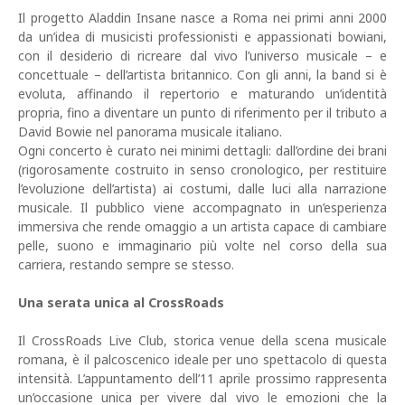
Il progetto Aladdin Insane nasce a Roma nei primi anni 2000
da un’idea di musicisti professionisti e appassionati bowiani,
con il desiderio di ricreare dal vivo l’universo musicale – e
concettuale – dell’artista britannico. Con gli anni, la band si è
evoluta, affinando il repertorio e maturando un’identità
propria, fino a diventare un punto di riferimento per il tributo a
David Bowie nel panorama musicale italiano.
Ogni concerto è curato nei minimi dettagli: dall’ordine dei brani
(rigorosamente costruito in senso cronologico, per restituire
l’evoluzione dell’artista) ai costumi, dalle luci alla narrazione
musicale. Il pubblico viene accompagnato in un’esperienza
immersiva che rende omaggio a un artista capace di cambiare
pelle, suono e immaginario più volte nel corso della sua
carriera, restando sempre se stesso.
Una serata unica al CrossRoads
Il CrossRoads Live Club, storica venue della scena musicale
romana, è il palcoscenico ideale per uno spettacolo di questa
intensità. L’appuntamento dell’11 aprile prossimo rappresenta
un’occasione unica per vivere dal vivo le emozioni che la