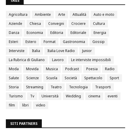
TAGS
Agricoltura
Ambiente
Arte
Attualità
Auto e moto
Aziende
Chiesa
Convegni
Crociere
Cultura
Danza
Economia
Editoria
Editoriale
Energia
Esteri
Estero
Format
Gastronomia
Gossip
Interviste
Italia
Italia Love Radio
Junior
La Rubrica di Giuliano
Lavoro
Le interviste impossibili
Moda
Movida
Musica
Podcast
Poesia
Radio
Salute
Scienze
Scuola
Società
Spettacolo
Sport
Storia
Streaming
Teatro
Tecnologia
Trasporti
Turismo
Tv
Università
Wedding
cinema
eventi
film
libri
video
SITI PARTNERS