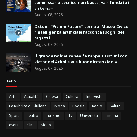
commissario tecnico non basta, va rifondato il
sistema»
August 08, 2026
Ostuni, “Visioni Future” torna al Museo Civico:
l’intelligenza artificiale racconta i sogni dei
ragazzi
August 07, 2026
Il grande noir europeo fa tappa a Ostuni con
Víctor del Árbol e «Le buone intenzioni»
August 07, 2026
TAGS
Arte
Attualità
Chiesa
Cultura
Interviste
La Rubrica di Giuliano
Moda
Poesia
Radio
Salute
Sport
Teatro
Turismo
Tv
Università
cinema
eventi
film
video