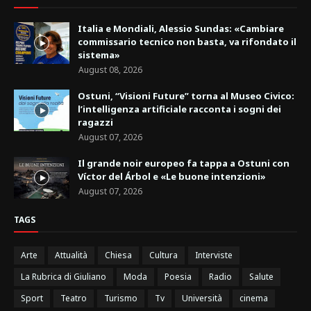
Italia e Mondiali, Alessio Sundas: «Cambiare
commissario tecnico non basta, va rifondato il
sistema»
August 08, 2026
Ostuni, “Visioni Future” torna al Museo Civico:
l’intelligenza artificiale racconta i sogni dei
ragazzi
August 07, 2026
Il grande noir europeo fa tappa a Ostuni con
Víctor del Árbol e «Le buone intenzioni»
August 07, 2026
TAGS
Arte
Attualità
Chiesa
Cultura
Interviste
La Rubrica di Giuliano
Moda
Poesia
Radio
Salute
Sport
Teatro
Turismo
Tv
Università
cinema