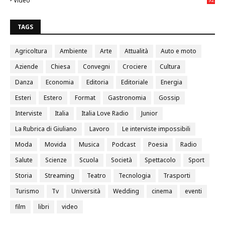
Video
0
TAGS
Agricoltura
Ambiente
Arte
Attualità
Auto e moto
Aziende
Chiesa
Convegni
Crociere
Cultura
Danza
Economia
Editoria
Editoriale
Energia
Esteri
Estero
Format
Gastronomia
Gossip
Interviste
Italia
Italia Love Radio
Junior
La Rubrica di Giuliano
Lavoro
Le interviste impossibili
Moda
Movida
Musica
Podcast
Poesia
Radio
Salute
Scienze
Scuola
Società
Spettacolo
Sport
Storia
Streaming
Teatro
Tecnologia
Trasporti
Turismo
Tv
Università
Wedding
cinema
eventi
film
libri
video