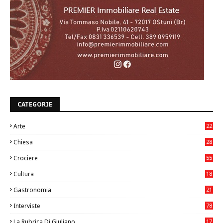
CATEGORIE
Arte
22
7
Chiesa
28
7
Crociere
55
Cultura
18
7
Gastronomia
21
8
Interviste
78
La Rubrica Di Giuliano
17