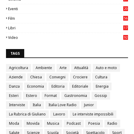
3
Eventi
20
05
Film
56
0
Libri
17
4
Video
92
0
TAGS
Agricoltura
Ambiente
Arte
Attualità
Auto e moto
Aziende
Chiesa
Convegni
Crociere
Cultura
Danza
Economia
Editoria
Editoriale
Energia
Esteri
Estero
Format
Gastronomia
Gossip
Interviste
Italia
Italia Love Radio
Junior
La Rubrica di Giuliano
Lavoro
Le interviste impossibili
Moda
Movida
Musica
Podcast
Poesia
Radio
Salute
Scienze
Scuola
Società
Spettacolo
Sport