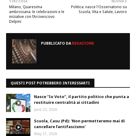
VECCHIA
NUOVA
Milano, Quaresima
Politica: nasce l'Osservatorio su
ambrosiana: le celebrazioni e le
Scuola, Vita e Salute, Lavoro
iniziative con l’Arcivescovo
Delpini
PUBBLICATO DA
REDAZIONE
QUESTI POST POTREBBERO INTERESSARTI
Nasce “Io Voto”, il partito politico che punta a
restituire centralità ai cittadini
June 22, 2026
Scuola, Casu (Pd): 'Non permetteremo mai di
cancellare l’antifascismo'
May 21, 2026