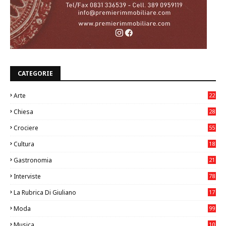
CATEGORIE
Arte
22
7
Chiesa
28
7
Crociere
55
Cultura
18
7
Gastronomia
21
8
Interviste
78
La Rubrica Di Giuliano
17
6
Moda
99
Musica
10