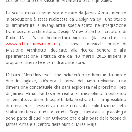
collaborazione con Missione Architetto e Design Valley.
Le scelte musicali sono state curate da James Alma , mentre
la produzione è stata realizzata da Design Valley , uno studio
di architettura all’avanguardia specializzato nell’integrazione
tra musica e architettura. Design Valley è anche il creatore di
Radio IA – Radio Architettura Virtuosa (da ascoltare su
www.architetturavirtuosa.it
), il canale musicale online di
Missione Architetto, dedicato alla ricerca sonora e alla
sperimentazione artistica che dal 10 marzo 2025 inizierà a
proporre interviste e temi di architettura.
L’album "Non Universo", che includerà otto brani in italiano e
due in inglese, affronta il tema del Non Universo, una
dimensione concettuale che sarà esplorata nel prossimo libro
di James Alma. Fantasia e realtà si mescolano mostrando
l’insensatezza di molti aspetti della nostra vita e l’impossibilità
di considerare l’esistenza come una sola esplicitazione della
realtà materica nuda e cruda. Sogni, fantasia e psicologia
sono parte di quel Non Universo che è alla base delle teorie di
James Alma e al centro dell’album di Miles Maja