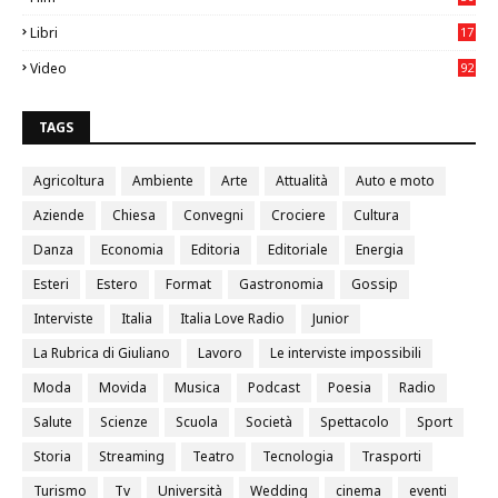
0
Libri
17
4
Video
92
0
TAGS
Agricoltura
Ambiente
Arte
Attualità
Auto e moto
Aziende
Chiesa
Convegni
Crociere
Cultura
Danza
Economia
Editoria
Editoriale
Energia
Esteri
Estero
Format
Gastronomia
Gossip
Interviste
Italia
Italia Love Radio
Junior
La Rubrica di Giuliano
Lavoro
Le interviste impossibili
Moda
Movida
Musica
Podcast
Poesia
Radio
Salute
Scienze
Scuola
Società
Spettacolo
Sport
Storia
Streaming
Teatro
Tecnologia
Trasporti
Turismo
Tv
Università
Wedding
cinema
eventi