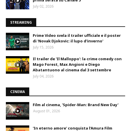
prima serata su Canale 5
July 02, 2026
STREAMING
Prime Video svela il trailer ufficiale e il poster
di 'Novak Djokovic: il lupo d'inverno'
July 15, 2026
Il trailer de 'Il Malloppo': la crime comedy con
Mago Forest, Max Angioni e Diego
Abatantuono al cinema dal 3 settembre
July 04, 2026
CINEMA
Film al cinema, 'Spider-Man: Brand New Day'
August 01, 2026
'In eterno amore' conquista l'Amura Film