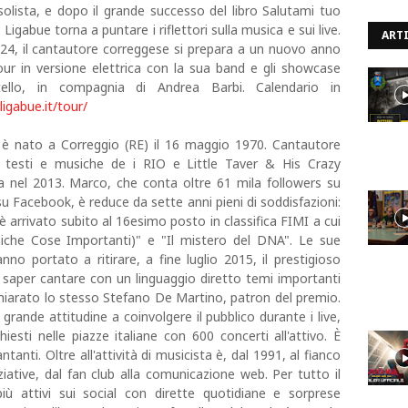
solista, e dopo il grande successo del libro Salutami tuo
 Ligabue torna a puntare i riflettori sulla musica e sui live.
ARTI
2024, il cantautore correggese si prepara a un nuovo anno
our in versione elettrica con la sua band e gli showcase
tello, in compagnia di Andrea Barbi. Calendario in
igabue.it/tour/
 è nato a Correggio (RE) il 16 maggio 1970. Cantautore
di testi e musiche de i RIO e Little Taver & His Crazy
ista nel 2013. Marco, che conta oltre 61 mila followers su
u Facebook, è reduce da sette anni pieni di soddisfazioni:
è arrivato subito al 16esimo posto in classifica FIMI a cui
Uniche Cose Importanti)" e "Il mistero del DNA". Le sue
no portato a ritirare, a fine luglio 2015, il prestigioso
 saper cantare con un linguaggio diretto temi importanti
ichiarato lo stesso Stefano De Martino, patron del premio.
rande attitudine a coinvolgere il pubblico durante i live,
hiesti nelle piazze italiane con 600 concerti all'attivo. È
ntanti. Oltre all'attività di musicista è, dal 1991, al fianco
ziative, dal fan club alla comunicazione web. Per tutto il
iù attivi sui social con dirette quotidiane e sorprese