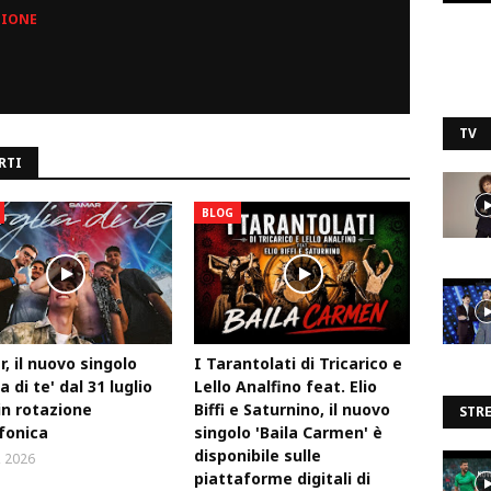
ZIONE
TV
RTI
BLOG
, il nuovo singolo
I Tarantolati di Tricarico e
a di te' dal 31 luglio
Lello Analfino feat. Elio
in rotazione
Biffi e Saturnino, il nuovo
STR
fonica
singolo 'Baila Carmen' è
disponibile sulle
, 2026
piattaforme digitali di