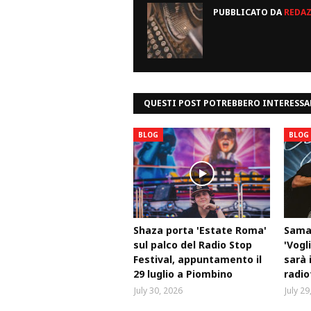
PUBBLICATO DA
REDA
QUESTI POST POTREBBERO INTERESSA
BLOG
BLOG
Shaza porta 'Estate Roma'
Samar
sul palco del Radio Stop
'Vogli
Festival, appuntamento il
sarà 
29 luglio a Piombino
radio
July 30, 2026
July 29