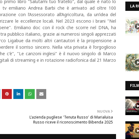
uo primo libro "Salutami tuo fratello", dal quale è nato lo
LA R
 tv emiliano Andrea Barbi che è arrivato ad oltre 100
borazione con l’Assessorato all’Agricoltura, da un’idea del
izzare le eccellenze locali. Nel 2023 escono i brani "Nel
ene". Emiliano doc con il rock che scorre nel DNA, ha
tra pubblico italiano, grazie ai numerosi singoli apprezzati
co Ligabue da molti altri cantautori è la propensione a
erdere il sorriso sincero. Nella vita privata è l’orgoglioso
e c'è", "Le canzoni inglesi" è il nuovo singolo di Marco
gitali di streaming e in rotazione radiofonica dal 21 Marzo
FIL
NUOVA
L’azienda pugliese 'Tenuta Russo' di Marialuisa
Russo riceve il riconoscimento Bibenda 2025