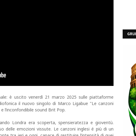
GRU
ale: è uscito venerdì 21 marzo 2025 sulle piattaforme
adiofonica il nuovo singolo di Marco Ligabue "Le canzoni
à e l’inconfondibile sound Brit Pop.
uando Londra era scoperta, spensieratezza e gioventù.
so delle emozioni vissute. Le canzoni inglesi é più di un
e tra ieri e oggi, capace di restituire l’intensità di quei