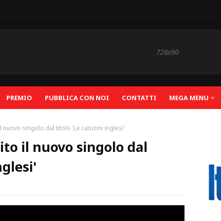
PREMIO
PUBBLICA CON NOI
CONTATTI
MEGA MENU
 nuovo singolo dal titolo 'Le canzoni inglesi'
to il nuovo singolo dal
nglesi'