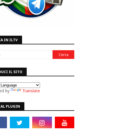
A IN ILTV
UCI IL SITO
ed by
Translate
IAL PLUGIN