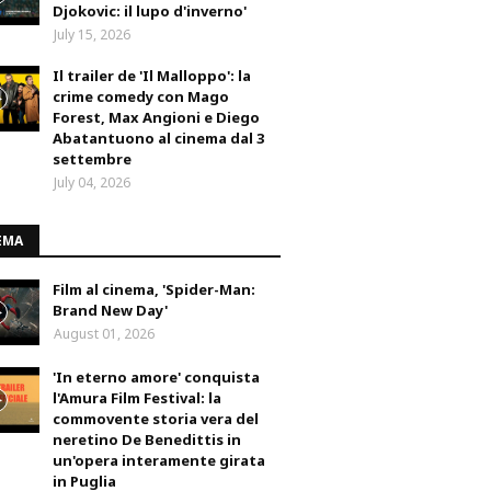
Djokovic: il lupo d'inverno'
July 15, 2026
Il trailer de 'Il Malloppo': la
crime comedy con Mago
Forest, Max Angioni e Diego
Abatantuono al cinema dal 3
settembre
July 04, 2026
EMA
Film al cinema, 'Spider-Man:
Brand New Day'
August 01, 2026
'In eterno amore' conquista
l'Amura Film Festival: la
commovente storia vera del
neretino De Benedittis in
un'opera interamente girata
in Puglia