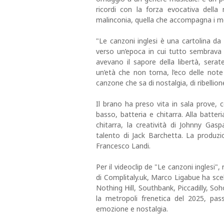
ricordi con la forza evocativa della 
malinconia, quella che accompagna i mom
"Le canzoni inglesi è una cartolina 
verso un’epoca in cui tutto sembrava 
avevano il sapore della libertà, serate
un’età che non torna, l’eco delle note 
canzone che sa di nostalgia, di ribellion
Il brano ha preso vita in sala prove, c
basso, batteria e chitarra. Alla batter
chitarra, la creatività di Johnny Gas
talento di Jack Barchetta. La produz
Francesco Landi.
Per il videoclip de "Le canzoni inglesi"
di Complitaly.uk, Marco Ligabue ha sce
Nothing Hill, Southbank, Piccadilly, 
la metropoli frenetica del 2025, pas
emozione e nostalgia.