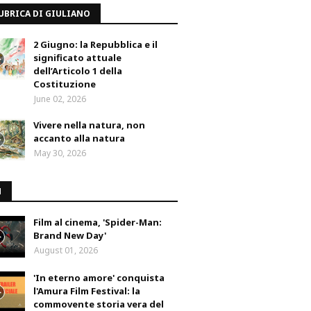
UBRICA DI GIULIANO
2 Giugno: la Repubblica e il
significato attuale
dell’Articolo 1 della
Costituzione
June 02, 2026
Vivere nella natura, non
accanto alla natura
May 30, 2026
M
Film al cinema, 'Spider-Man:
Brand New Day'
August 01, 2026
'In eterno amore' conquista
l'Amura Film Festival: la
commovente storia vera del