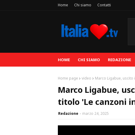
Home
Chi siamo
Contatti
HOME
CHI SIAMO
REDAZIONE
Home page
video
Marco Ligabue, uscito il
Marco Ligabue, usci
titolo 'Le canzoni i
Redazione
marzo 24, 2025