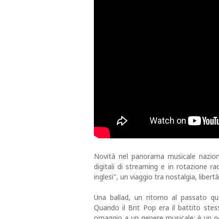
Novità nel panorama musicale nazion
digitali di streaming e in rotazione r
inglesi", un viaggio tra nostalgia, libert
Una ballad, un ritorno al passato q
Quando il Brit Pop era il battito stes
omaggio a un genere musicale: è un pont