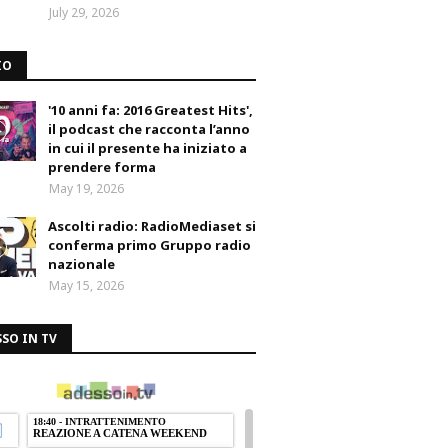
July 29, 2026
IO
'10 anni fa: 2016 Greatest Hits',
il podcast che racconta l’anno
in cui il presente ha iniziato a
prendere forma
May 19, 2026
Ascolti radio: RadioMediaset si
conferma primo Gruppo radio
nazionale
May 15, 2026
SO IN TV