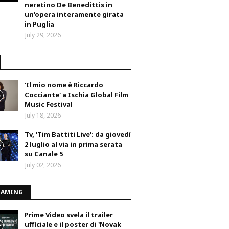
neretino De Benedittis in
un'opera interamente girata
in Puglia
July 29, 2026
'Il mio nome è Riccardo
Cocciante' a Ischia Global Film
Music Festival
July 18, 2026
Tv, 'Tim Battiti Live': da giovedì
2 luglio al via in prima serata
su Canale 5
July 02, 2026
EAMING
Prime Video svela il trailer
ufficiale e il poster di 'Novak