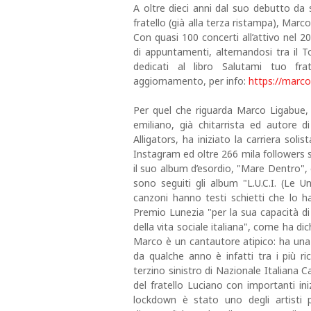
A oltre dieci anni dal suo debutto da 
fratello (già alla terza ristampa), Marco
Con quasi 100 concerti all’attivo nel 
di appuntamenti, alternandosi tra il T
dedicati al libro Salutami tuo fra
aggiornamento, per info:
https://marcol
Per quel che riguarda Marco Ligabue,
emiliano, già chitarrista ed autore 
Alligators, ha iniziato la carriera sol
Instagram ed oltre 266 mila followers s
il suo album d’esordio, "Mare Dentro", 
sono seguiti gli album "L.U.C.I. (Le 
canzoni hanno testi schietti che lo han
Premio Lunezia "per la sua capacità di
della vita sociale italiana", come ha d
Marco è un cantautore atipico: ha una g
da qualche anno è infatti tra i più ric
terzino sinistro di Nazionale Italiana Ca
del fratello Luciano con importanti ini
lockdown è stato uno degli artisti p