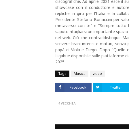
discografiche. Ad aprile 2021 esce il s
showcase con il conduttore e autore
repliche in giro per l'Italia e la colla
Presidente Stefano Bonaccini per valor
metaverso con te" e "Sempre tutto b
saputo ritagliarsi un importante spazio 
nel web. Ciò che contraddistingue Mar
scrivere brani intensi e maturi, senza p
papà di Viola e Diego. Dopo "Quello ch
Ligabue disponibile sulle piattaforme di
2025.
Tags
Musica
video
Facebook
Twitter
VECCHIA