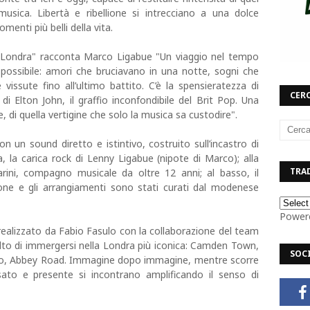
musica. Libertà e ribellione si intrecciano a una dolce
enti più belli della vita.
da Londra" racconta Marco Ligabue "Un viaggio nel tempo
possibile: amori che bruciavano in una notte, sogni che
 vissute fino all’ultimo battito. C’è la spensieratezza di
CERC
di Elton John, il graffio inconfondibile del Brit Pop. Una
e, di quella vertigine che solo la musica sa custodire".
on un sound diretto e istintivo, costruito sull’incastro di
ia, la carica rock di Lenny Ligabue (nipote di Marco); alla
TRAD
parini, compagno musicale da oltre 12 anni; al basso, il
ione e gli arrangiamenti sono stati curati dal modenese
Power
, realizzato da Fabio Fasulo con la collaborazione del team
lto di immergersi nella Londra più iconica: Camden Town,
SOC
Soho, Abbey Road. Immagine dopo immagine, mentre scorre
sato e presente si incontrano amplificando il senso di