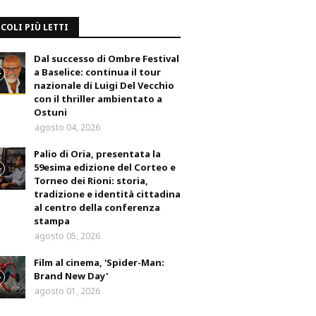
COLI PIÙ LETTI
Dal successo di Ombre Festival
a Baselice: continua il tour
nazionale di Luigi Del Vecchio
con il thriller ambientato a
Ostuni
agosto 04, 2026
Palio di Oria, presentata la
59esima edizione del Corteo e
Torneo dei Rioni: storia,
tradizione e identità cittadina
al centro della conferenza
stampa
agosto 05, 2026
Film al cinema, 'Spider-Man:
Brand New Day'
agosto 01, 2026