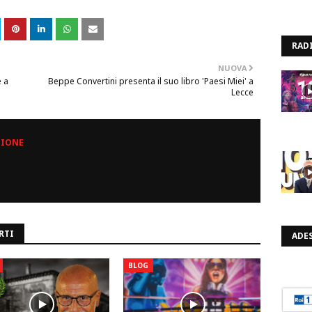
RAD
NUOVA
e a
Beppe Convertini presenta il suo libro 'Paesi Miei' a
Lecce
ZIONE
RTI
ADES
BLOG