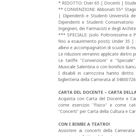
* RIDOTTO: Over 65 | Docenti | Stude
** CONVENZIONI: Abbonati 55^ Stagion
| Dipendenti e Studenti Università d
Dipendenti e Studenti Conservatorio di
Ingegneri, dei Farmacisti e degli Archite
*** SPECIALE: (solo Poltronissime e Pol
fino a esaurimento posti): Under 35 |
allievi e accompagnatori di scuole di 
Le riduzioni verranno applicate dietro
Le tariffe "Convenzioni" e "Speciale
Musicale Salentina o con bonifico banca
I disabili in carrozzina hanno diritto
biglietteria della Camerata al 34800726
CARTA DEL DOCENTE – CARTA DELL
Acquista con Carta del Docente e Carte
come esercizio "Fisico" e come cat
"Concerti" per Carta della Cultura e Car
CON I BIMBI A TEATRO!
Assistere ai concerti della Camerata