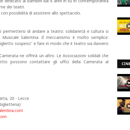
ale dedicato ai bambini dai 6 anni in su in contemporanea
rne dei teatri.
 con possibilità di assistere allo spettacolo.
 permettersi di andare a teatro: solidarietà e cultura si
ta Musicale Salentina. Il meccanismo è molto semplice:
biglietto sospeso" e fare in modo che il teatro sia davvero
amerata ne offrirà un altro. Le Associazioni solidali che
etto possono contattare gli uffici della Camerata al
CIN
rta, 20 - Lecce
iglietteria)
alentina.com
.com