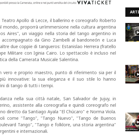
ARTI
l Teatro Apollo di Lecce, il ballerino e coreografo Roberto
 al mondo, proporrà un’immersione nella cultura argentina
s Aires", un viaggio nella storia del tango argentino in
 e accompagnato da Gino Zambelli al bandoneón e Luca
altre due coppie di tangueros: Estanislao Herrera (fratello
e Militare con Iginia Cairo. Lo spettacolo è incluso nel
tica della Camerata Musicale Salentina.
 vero e proprio maestro, punto di riferimento sia per il
più innovative: la sua eleganza e il suo stile lo hanno
i di tango di tutti i tempi.
 danza nella sua città natale, San Salvador de Jujuy, in
erino, assistente alla coreografia e quindi coreografo nel
ino diretto da Santiago Ayala "El Chúcaro" e Norma Viola.
tacoli come "Tango", "Tango Nuevo", "Tango de Buenos
oulevard Tango", "Tango e folklore, una storia argentina"
rgentini e internazionali.