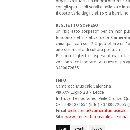
organizza infatti un laboratorio music
con gli spettacoli serali e nelle sale inte
Il costo varia dagli 8 ai 15 € a bambino,
BIGLIETTO SOSPESO
Un "biglietto sospeso" per chi non può
fondono nell'iniziativa della Camera
chiunque, con soli 2 €, può offrire un "
uno strumento di cultura per tutti.
Per ogni biglietto sospeso donato, la C
vogliono collaborare a questo prog
3480072655.
INFO
Camerata Musicale Salentina
Via XXV Luglio 2B – Lecce
Indirizzo temporaneo: Viale Oronzo Qua
Cell: 3480072654 (Info) - 3480072655 (B
Email:
biglietteria@cameratamusicales
Sito:
www.cameratamusicalesalentina
Tags
eventi
Teatro