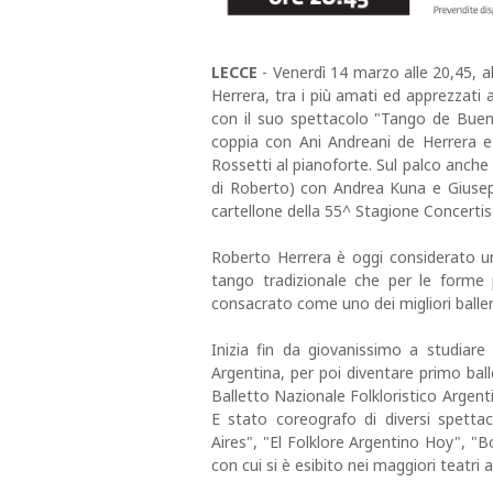
LECCE
- Venerdì 14 marzo alle 20,45, a
Herrera, tra i più amati ed apprezzati
con il suo spettacolo "Tango de Bueno
coppia con Ani Andreani de Herrera
Rossetti al pianoforte. Sul palco anche 
di Roberto) con Andrea Kuna e Giusepp
cartellone della 55^ Stagione Concertis
Roberto Herrera è oggi considerato un
tango tradizionale che per le forme 
consacrato come uno dei migliori ballerin
Inizia fin da giovanissimo a studiare
Argentina, per poi diventare primo ball
Balletto Nazionale Folkloristico Argent
E stato coreografo di diversi spet
Aires", "El Folklore Argentino Hoy", "B
con cui si è esibito nei maggiori teatri a