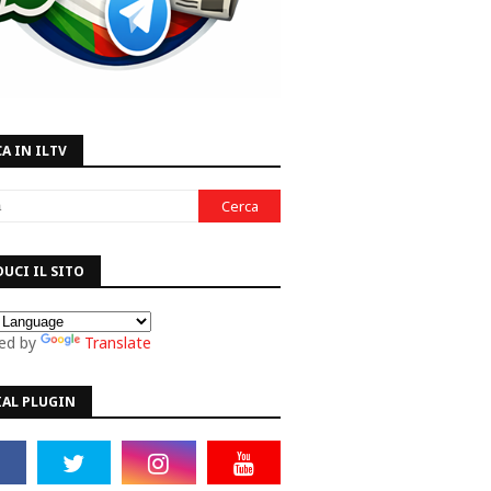
A IN ILTV
UCI IL SITO
ed by
Translate
IAL PLUGIN