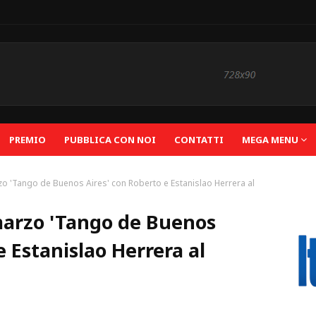
PREMIO
PUBBLICA CON NOI
CONTATTI
MEGA MENU
zo 'Tango de Buenos Aires' con Roberto e Estanislao Herrera al
marzo 'Tango de Buenos
e Estanislao Herrera al