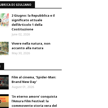
UBRICA DI GIULIANO
2 Giugno: la Repubblica e il
significato attuale
dell’Articolo 1 della
Costituzione
June 02, 2026
Vivere nella natura, non
accanto alla natura
May 30, 2026
M
Film al cinema, 'Spider-Man:
Brand New Day'
August 01, 2026
'In eterno amore' conquista
l'Amura Film Festival: la
commovente storia vera del