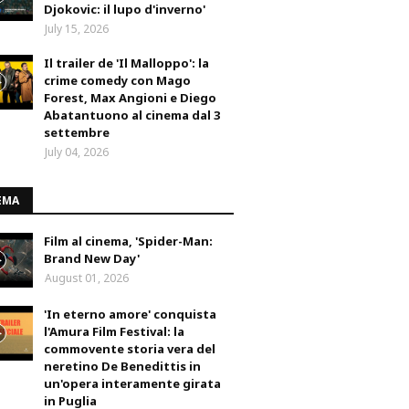
Djokovic: il lupo d'inverno'
July 15, 2026
Il trailer de 'Il Malloppo': la
crime comedy con Mago
Forest, Max Angioni e Diego
Abatantuono al cinema dal 3
settembre
July 04, 2026
EMA
Film al cinema, 'Spider-Man:
Brand New Day'
August 01, 2026
'In eterno amore' conquista
l'Amura Film Festival: la
commovente storia vera del
neretino De Benedittis in
un'opera interamente girata
in Puglia