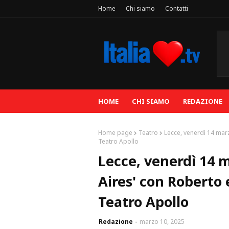
Home
Chi siamo
Contatti
HOME
CHI SIAMO
REDAZIONE
Home page
Teatro
Lecce, venerdì 14 mar
Teatro Apollo
Lecce, venerdì 14 
Aires' con Roberto 
Teatro Apollo
Redazione
marzo 10, 2025