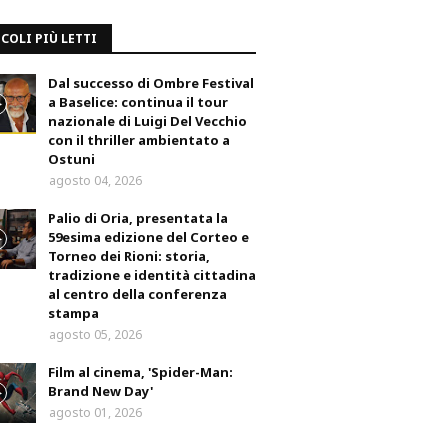
COLI PIÙ LETTI
Dal successo di Ombre Festival
a Baselice: continua il tour
nazionale di Luigi Del Vecchio
con il thriller ambientato a
Ostuni
agosto 04, 2026
Palio di Oria, presentata la
59esima edizione del Corteo e
Torneo dei Rioni: storia,
tradizione e identità cittadina
al centro della conferenza
stampa
agosto 05, 2026
Film al cinema, 'Spider-Man:
Brand New Day'
agosto 01, 2026