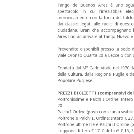
Tango de Buenos Aires è uno sguar
spettacolo in cui l'irresistibile 
armonicamente con la forza del folclo
dai classici legati alle radici di que
ciudadana. Brani che accompagnano l’
Aires fino ad arrivare al Tango Nuevo e
Prevendite disponibili presso la sed
Viale Oronzo Quarta 20 a Lecce o con bon
Fondata dal M° Carlo Vitale nel 1970, 
della Cultura, dalla Regione Puglia e
Popolare Pugliese.
PREZZI BIGLIETTI (comprensivi del 
Poltronissime e Palchi I Ordine: Inter
20
Palchi I Ordine (posti con scarsa visibili
Poltrone e Palchi II Ordine: Intero € 2
Poltrone ultime file e Palchi II Ordine (p
Loggione: Intero € 17, Ridotto* € 15, 