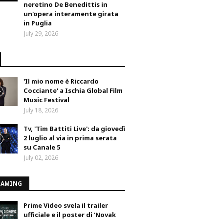
neretino De Benedittis in
un'opera interamente girata
in Puglia
July 29, 2026
'Il mio nome è Riccardo
Cocciante' a Ischia Global Film
Music Festival
July 18, 2026
Tv, 'Tim Battiti Live': da giovedì
2 luglio al via in prima serata
su Canale 5
July 02, 2026
EAMING
Prime Video svela il trailer
ufficiale e il poster di 'Novak