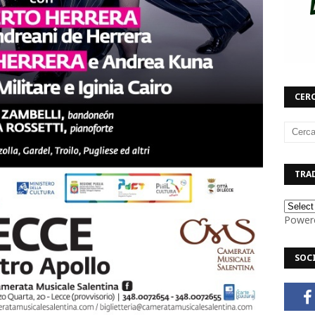
CERC
TRAD
Power
SOC