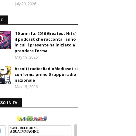
July 29, 2026
IO
'10 anni fa: 2016 Greatest Hits',
il podcast che racconta l’anno
in cui il presente ha iniziato a
prendere forma
May 19, 2026
Ascolti radio: RadioMediaset si
conferma primo Gruppo radio
nazionale
May 15, 2026
SO IN TV