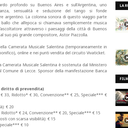
do profondo su Buenos Aires e sull'Argentina, uno
LA R
eleganza, sensualità e seduzione del tango si fonde
re argentino. La colonna sonora di questo viaggio parte
sto ballo che all’epoca si chiamava semplicemente musica
ascoltatore attraverso i paesaggi della città di Buenos
 al suo più grande compositore, Astor Piazzolla.
e della Camerata Musicale Salentina (temporaneamente in
ifico), online e nei punti vendita del circuito Vivaticket.
la Camerata Musicale Salentina è sostenuta dal Ministero
 dal Comune di Lecce. Sponsor della manifestazione Banca
FIL
diritto di prevendita)
o € 33, Ridotto* € 30, Convenzione** € 25, Speciale*** €
tà): € 20
7, Ridotto* € 24, Convenzione** € 20, Speciale*** € 15
osti con scarsa visibilità): € 15
Speciale*** € 10