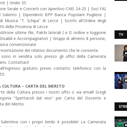
nti | Under 35
e Serale e Concerti con Aperitivo CMS 24-25 | Soci FAI
el Salento | Dipendenti BPP Banca Popolare Pugliese |
 Musica "T. Schipa" di Lecce | Iscritti all'Ordine degli
tti della Provincia di Lecce
trone ultime file, Palchi laterali I e II ordine e loggione
TV
 Disabili e Accompagnatori | Gruppi di almeno 8 persone,
musica convenzionate
 presentazione del relativo documento che le consente.
" sono in vendita solo presso gli uffici della Camerata
rio. Contattaci!
 all'ingresso gratuito previo contatto telefonico con la
55.
A CULTURA – CARTA DEL MERITO
 della Cultura presso i nostri uffici o via email! Scegli
egoria "Spettacoli dal vivo" per Carta del Docente e
ta del Merito.
STR
 Salentina con i propri bimbi è possibile! La Camerata