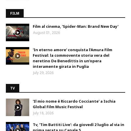
FILM
Film al cinema, 'Spider-Man: Brand New Day'
August 01, 2026
'In eterno amore' conquista l'Amura Film
Festival: la commovente storia vera del
neretino De Benedittis in un'opera
interamente girata in Puglia
July 29, 2026
TV
'Il mio nome è Riccardo Cocciante' a Ischia
Global Film Music Festival
July 18, 2026
Tv, 'Tim Battiti Live': da giovedì 2 luglio al via in
prima serata su Canale 5