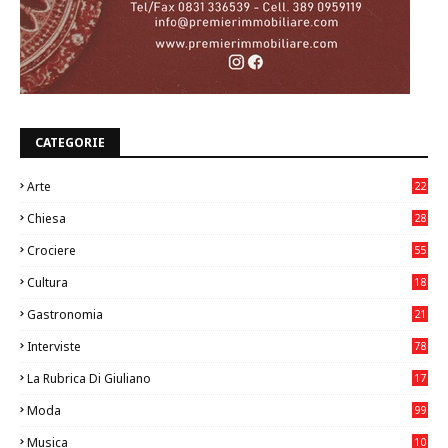
CATEGORIE
Arte
22
7
Chiesa
28
7
Crociere
55
Cultura
18
7
Gastronomia
21
8
Interviste
78
La Rubrica Di Giuliano
17
6
Moda
99
Musica
10