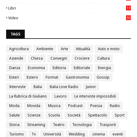
0
Libri
17
4
Video
92
0
TAGS
Agricoltura
Ambiente
Arte
Attualità
Auto e moto
Aziende
Chiesa
Convegni
Crociere
Cultura
Danza
Economia
Editoria
Editoriale
Energia
Esteri
Estero
Format
Gastronomia
Gossip
Interviste
Italia
Italia Love Radio
Junior
La Rubrica di Giuliano
Lavoro
Le interviste impossibili
Moda
Movida
Musica
Podcast
Poesia
Radio
Salute
Scienze
Scuola
Società
Spettacolo
Sport
Storia
Streaming
Teatro
Tecnologia
Trasporti
Turismo
Tv
Università
Wedding
cinema
eventi