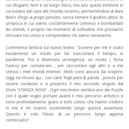
cui rifugiarsi. Non è un luogo fisico, ma uno spazio interiore in
cui isolarsi dal caos del mondo esterno, permettendosi di dare
libero sfogo ai propri pensieri, senza temere il giudizio altrui. In
un'epoca in cui siamo costantemente connessi e bombardati
da stimoli, è proprio nei momenti di solitudine che possiamo
ritrovare noi stessi e comprendere chi siamo veramente.
Commenta l’artista sul nuovo brano: "Scrivere per me è stato
inizialmente un modo per far trascorrere il tempo, in
pandemia. Poi è diventata un'esigenza, un modo ( forse
l'unico) per comunicare , per raccontare agli altri e a me
stesso i miei mondi interiori. Molti sono ancora da scoprire.
Oggi mi ritrovo qui , con tanti fogli pieni di parole , pronte per
essere condivise e vi presento il mio secondo singolo dal
titolo 'STANZA NOVE' . Ogni mio brano sembra uno dei Puzzle
con il quale voglio portare avanti il mio percorso artistico e
sono profondamente grato a tutti coloro che hanno creduto
in me e mi stanno sostenendo lungo questa avventura.
Questo è solo l'inizio di un percorso lungo appena
cominciato!".