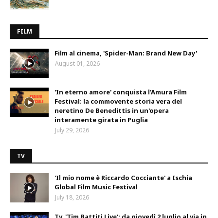
FILM
Film al cinema, 'Spider-Man: Brand New Day'
August 01, 2026
'In eterno amore' conquista l'Amura Film
Festival: la commovente storia vera del
neretino De Benedittis in un'opera
interamente girata in Puglia
July 29, 2026
TV
'Il mio nome è Riccardo Cocciante' a Ischia
Global Film Music Festival
July 18, 2026
Tv, 'Tim Battiti Live': da giovedì 2 luglio al via in