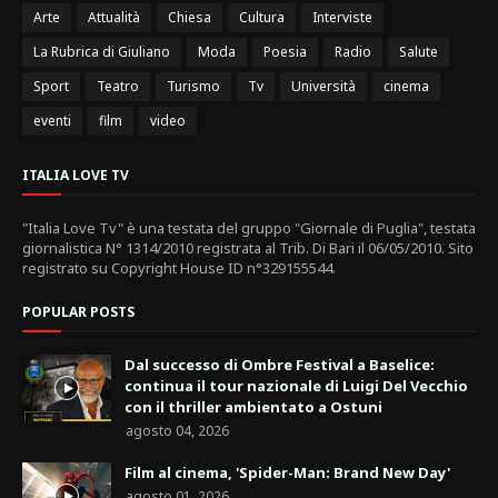
Arte
Attualità
Chiesa
Cultura
Interviste
La Rubrica di Giuliano
Moda
Poesia
Radio
Salute
Sport
Teatro
Turismo
Tv
Università
cinema
eventi
film
video
ITALIA LOVE TV
"Italia Love Tv" è una testata del gruppo "Giornale di Puglia", testata
giornalistica N° 1314/2010 registrata al Trib. Di Bari il 06/05/2010. Sito
registrato su Copyright House ID n°329155544.
POPULAR POSTS
Dal successo di Ombre Festival a Baselice:
continua il tour nazionale di Luigi Del Vecchio
con il thriller ambientato a Ostuni
agosto 04, 2026
Film al cinema, 'Spider-Man: Brand New Day'
agosto 01, 2026