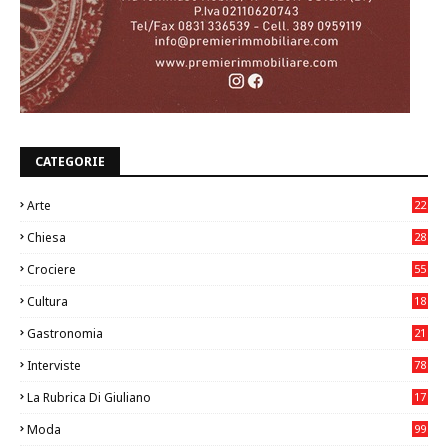
CATEGORIE
Arte
22
7
Chiesa
28
7
Crociere
55
Cultura
18
7
Gastronomia
21
8
Interviste
78
La Rubrica Di Giuliano
17
6
Moda
99