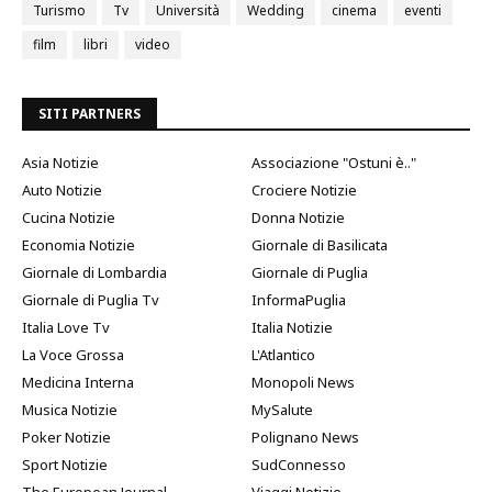
Turismo
Tv
Università
Wedding
cinema
eventi
film
libri
video
SITI PARTNERS
Asia Notizie
Associazione "Ostuni è.."
Auto Notizie
Crociere Notizie
Cucina Notizie
Donna Notizie
Economia Notizie
Giornale di Basilicata
Giornale di Lombardia
Giornale di Puglia
Giornale di Puglia Tv
InformaPuglia
Italia Love Tv
Italia Notizie
La Voce Grossa
L'Atlantico
Medicina Interna
Monopoli News
Musica Notizie
MySalute
Poker Notizie
Polignano News
Sport Notizie
SudConnesso
The European Journal
Viaggi Notizie