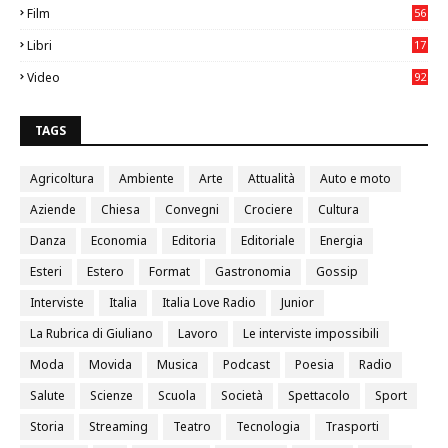
Film
56
0
Libri
17
4
Video
92
0
TAGS
Agricoltura
Ambiente
Arte
Attualità
Auto e moto
Aziende
Chiesa
Convegni
Crociere
Cultura
Danza
Economia
Editoria
Editoriale
Energia
Esteri
Estero
Format
Gastronomia
Gossip
Interviste
Italia
Italia Love Radio
Junior
La Rubrica di Giuliano
Lavoro
Le interviste impossibili
Moda
Movida
Musica
Podcast
Poesia
Radio
Salute
Scienze
Scuola
Società
Spettacolo
Sport
Storia
Streaming
Teatro
Tecnologia
Trasporti