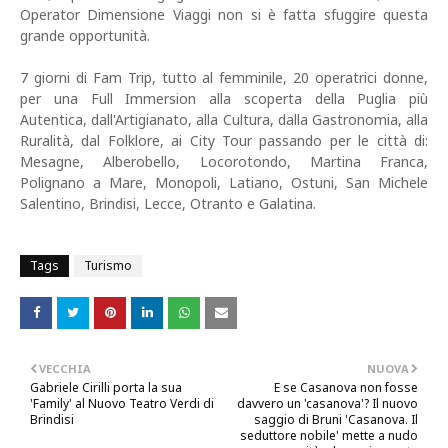
Operator Dimensione Viaggi non si è fatta sfuggire questa
grande opportunità.
7 giorni di Fam Trip, tutto al femminile, 20 operatrici donne,
per una Full Immersion alla scoperta della Puglia più
Autentica, dall'Artigianato, alla Cultura, dalla Gastronomia, alla
Ruralità, dal Folklore, ai City Tour passando per le città di:
Mesagne, Alberobello, Locorotondo, Martina Franca,
Polignano a Mare, Monopoli, Latiano, Ostuni, San Michele
Salentino, Brindisi, Lecce, Otranto e Galatina.
Tags
Turismo
VECCHIA
NUOVA
Gabriele Cirilli porta la sua
E se Casanova non fosse
'Family' al Nuovo Teatro Verdi di
davvero un 'casanova'? Il nuovo
Brindisi
saggio di Bruni 'Casanova. Il
seduttore nobile' mette a nudo