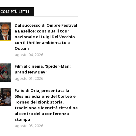
COLI PIÙ LETTI
Dal successo di Ombre Festival
a Baselice: continua il tour
nazionale di Luigi Del Vecchio
con il thriller ambientato a
Ostuni
agosto 04, 2026
Film al cinema, 'Spider-Man:
Brand New Day'
agosto 01, 2026
Palio di Oria, presentata la
59esima edizione del Corteo e
Torneo dei Rioni: storia,
tradizione e identità cittadina
al centro della conferenza
stampa
agosto 05, 2026