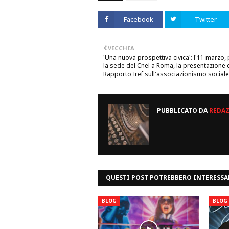
Facebook
Twitter
VECCHIA
'Una nuova prospettiva civica': l'11 marzo,
la sede del Cnel a Roma, la presentazione 
Rapporto Iref sull'associazionismo sociale
PUBBLICATO DA
REDA
QUESTI POST POTREBBERO INTERESSA
BLOG
BLOG