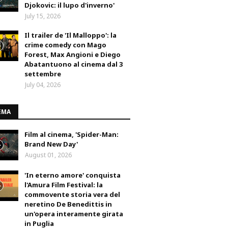
Djokovic: il lupo d'inverno'
July 15, 2026
Il trailer de 'Il Malloppo': la
crime comedy con Mago
Forest, Max Angioni e Diego
Abatantuono al cinema dal 3
settembre
July 04, 2026
EMA
Film al cinema, 'Spider-Man:
Brand New Day'
August 01, 2026
'In eterno amore' conquista
l'Amura Film Festival: la
commovente storia vera del
neretino De Benedittis in
un'opera interamente girata
in Puglia