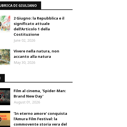
UBRICA DI GIULIANO
2 Giugno: la Repubblica e il
significato attuale
dell’Articolo 1 della
Costituzione
June 02, 2026
Vivere nella natura, non
accanto alla natura
May 30, 2026
M
Film al cinema, 'Spider-Man:
Brand New Day'
August 01, 2026
'In eterno amore' conquista
l'Amura Film Festival: la
commovente storia vera del