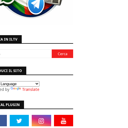
A IN ILTV
UCI IL SITO
ed by
Translate
IAL PLUGIN