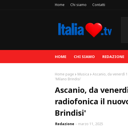
Home
Chi siamo
Contatti
HOME
CHI SIAMO
REDAZIONE
Home page
Musica
Ascanio, da venerdì 1
'Milano Brindisi'
Ascanio, da venerdì
radiofonica il nuovo
Brindisi'
Redazione
marzo 11, 2025