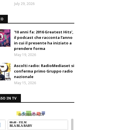
July 29, 2026
IO
'10 anni fa: 2016 Greatest Hits',
il podcast che racconta l’anno
in cui il presente ha iniziato a
prendere forma
May 19, 2026
Ascolti radio: RadioMediaset si
conferma primo Gruppo radio
nazionale
May 15, 2026
SO IN TV