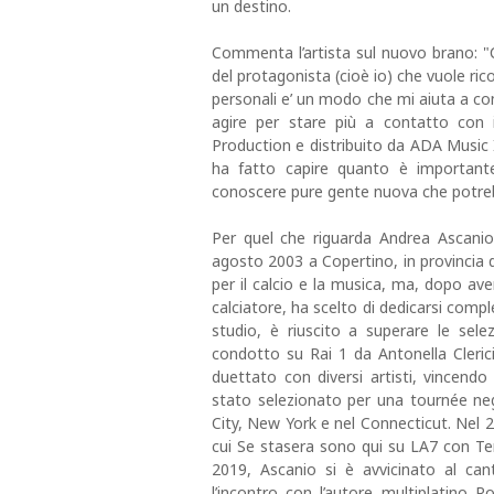
un destino.
Commenta l’artista sul nuovo brano: 
del protagonista (cioè io) che vuole ric
personali e’ un modo che mi aiuta a com
agire per stare più a contatto con i
Production e distribuito da ADA Music Ita
ha fatto capire quanto è importante
conoscere pure gente nuova che potrebb
Per quel che riguarda Andrea Ascanio
agosto 2003 a Copertino, in provincia 
per il calcio e la musica, ma, dopo ave
calciatore, ha scelto di dedicarsi compl
studio, è riuscito a superare le sel
condotto su Rai 1 da Antonella Cleri
duettato con diversi artisti, vincendo
stato selezionato per una tournée negl
City, New York e nel Connecticut. Nel 2
cui Se stasera sono qui su LA7 con Te
2019, Ascanio si è avvicinato al can
l’incontro con l’autore multiplatino