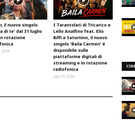
, il nuovo singolo
I Tarantolati di Tricarico e
a di te' dal 31 luglio
Lello Analfino feat. Elio
in rotazione
Biffi e Saturnino, il nuovo
fonica
singolo 'Baila Carmen' è
disponibile sulle
, 2026
piattaforme digitali di
streaming e in rotazione
CIN
radiofonica
July 27, 2026