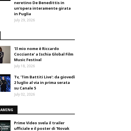
neretino De Benedittis in
un'opera interamente girata
in Puglia
July 29, 2026
'Il mio nome è Riccardo
Cocciante' a Ischia Global Film
Music Festival
July 18, 2026
Tv, 'Tim Battiti Live': da giovedì
2 luglio al via in prima serata
su Canale 5
July 02, 2026
EAMING
Prime Video svela il trailer
ufficiale e il poster di 'Novak