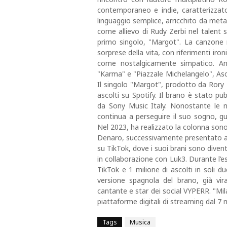
contemporaneo e indie, caratterizzat
linguaggio semplice, arricchito da met
come allievo di Rudy Zerbi nel talent 
primo singolo, "Margot". La canzone 
sorprese della vita, con riferimenti ir
come nostalgicamente simpatico. Anc
"Karma" e "Piazzale Michelangelo", Asc
Il singolo "Margot", prodotto da Rory 
ascolti su Spotify. Il brano è stato p
da Sony Music Italy. Nonostante le n
continua a perseguire il suo sogno, gu
Nel 2023, ha realizzato la colonna sono
Denaro, successivamente presentato al G
su TikTok, dove i suoi brani sono diventat
in collaborazione con Luk3. Durante l’e
TikTok e 1 milione di ascolti in soli d
versione spagnola del brano, già vira
cantante e star dei social VYPERR. "Mila
piattaforme digitali di streaming dal 7
Tags
Musica