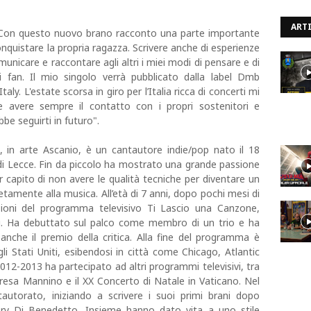
ARTI
"Con questo nuovo brano racconto una parte importante
onquistare la propria ragazza. Scrivere anche di esperienze
unicare e raccontare agli altri i miei modi di pensare e di
 fan. Il mio singolo verrà pubblicato dalla label Dmb
ly. L'estate scorsa in giro per l’Italia ricca di concerti mi
 avere sempre il contatto con i propri sostenitori e
e seguirti in futuro".
, in arte Ascanio, è un cantautore indie/pop nato il 18
di Lecce. Fin da piccolo ha mostrato una grande passione
r capito di non avere le qualità tecniche per diventare un
etamente alla musica. All’età di 7 anni, dopo pochi mesi di
ezioni del programma televisivo Ti Lascio una Canzone,
ci. Ha debuttato sul palco come membro di un trio e ha
 anche il premio della critica. Alla fine del programma è
i Stati Uniti, esibendosi in città come Chicago, Atlantic
012-2013 ha partecipato ad altri programmi televisivi, tra
resa Mannino e il XX Concerto di Natale in Vaticano. Nel
tautorato, iniziando a scrivere i suoi primi brani dopo
 Rory Di Benedetto. Insieme hanno dato vita a uno stile