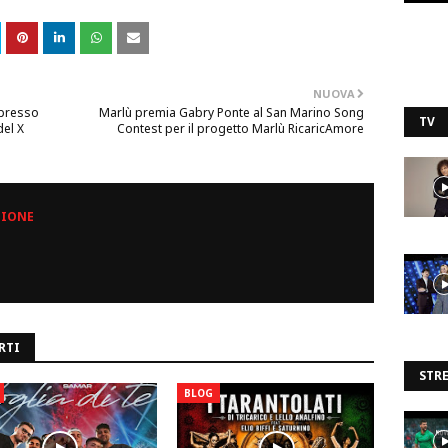
NUOVA
 presso
Marlù premia Gabry Ponte al San Marino Song
TV
del X
Contest per il progetto Marlù RicaricAmore
ZIONE
RTI
STR
BLOG