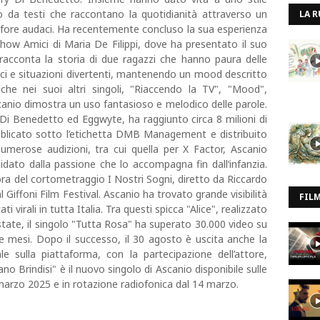
o da testi che raccontano la quotidianità attraverso un
LA R
afore audaci. Ha recentemente concluso la sua esperienza
show Amici di Maria De Filippi, dove ha presentato il suo
racconta la storia di due ragazzi che hanno paura delle
onici e situazioni divertenti, mantenendo un mood descritto
he nei suoi altri singoli, "Riaccendo la TV", "Mood",
anio dimostra un uso fantasioso e melodico delle parole.
Di Benedetto ed Eggwyte, ha raggiunto circa 8 milioni di
ubblicato sotto l’etichetta DMB Management e distribuito
umerose audizioni, tra cui quella per X Factor, Ascanio
idato dalla passione che lo accompagna fin dall’infanzia.
ra del cortometraggio I Nostri Sogni, diretto da Riccardo
iffoni Film Festival. Ascanio ha trovato grande visibilità
FIL
i virali in tutta Italia. Tra questi spicca "Alice", realizzato
state, il singolo "Tutta Rosa" ha superato 30.000 video su
ue mesi. Dopo il successo, il 30 agosto è uscita anche la
le sulla piattaforma, con la partecipazione dell’attore,
no Brindisi" è il nuovo singolo di Ascanio disponibile sulle
 marzo 2025 e in rotazione radiofonica dal 14 marzo.