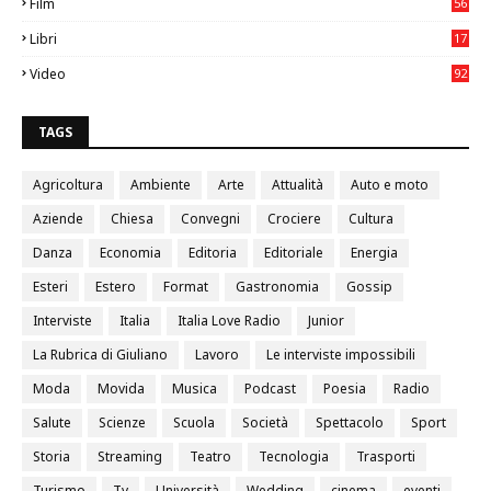
Film
56
0
Libri
17
4
Video
92
0
TAGS
Agricoltura
Ambiente
Arte
Attualità
Auto e moto
Aziende
Chiesa
Convegni
Crociere
Cultura
Danza
Economia
Editoria
Editoriale
Energia
Esteri
Estero
Format
Gastronomia
Gossip
Interviste
Italia
Italia Love Radio
Junior
La Rubrica di Giuliano
Lavoro
Le interviste impossibili
Moda
Movida
Musica
Podcast
Poesia
Radio
Salute
Scienze
Scuola
Società
Spettacolo
Sport
Storia
Streaming
Teatro
Tecnologia
Trasporti
Turismo
Tv
Università
Wedding
cinema
eventi