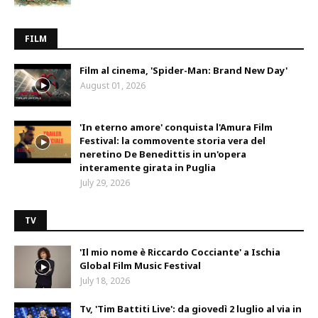
FILM
Film al cinema, 'Spider-Man: Brand New Day'
August 01, 2026
'In eterno amore' conquista l'Amura Film
Festival: la commovente storia vera del
neretino De Benedittis in un'opera
interamente girata in Puglia
July 29, 2026
TV
'Il mio nome è Riccardo Cocciante' a Ischia
Global Film Music Festival
July 18, 2026
Tv, 'Tim Battiti Live': da giovedì 2 luglio al via in