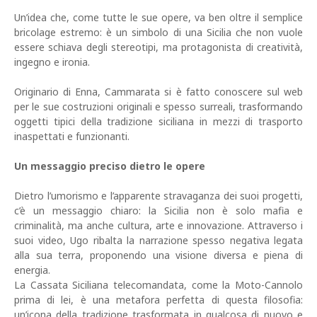
Un’idea che, come tutte le sue opere, va ben oltre il semplice
bricolage estremo: è un simbolo di una Sicilia che non vuole
essere schiava degli stereotipi, ma protagonista di creatività,
ingegno e ironia.
Originario di Enna, Cammarata si è fatto conoscere sul web
per le sue costruzioni originali e spesso surreali, trasformando
oggetti tipici della tradizione siciliana in mezzi di trasporto
inaspettati e funzionanti.
Un messaggio preciso dietro le opere
Dietro l’umorismo e l’apparente stravaganza dei suoi progetti,
c’è un messaggio chiaro: la Sicilia non è solo mafia e
criminalità, ma anche cultura, arte e innovazione. Attraverso i
suoi video, Ugo ribalta la narrazione spesso negativa legata
alla sua terra, proponendo una visione diversa e piena di
energia.
La Cassata Siciliana telecomandata, come la Moto-Cannolo
prima di lei, è una metafora perfetta di questa filosofia:
un’icona della tradizione trasformata in qualcosa di nuovo e