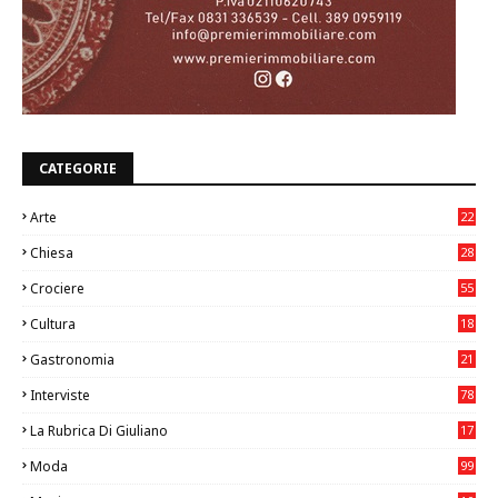
CATEGORIE
Arte
22
7
Chiesa
28
7
Crociere
55
Cultura
18
7
Gastronomia
21
8
Interviste
78
La Rubrica Di Giuliano
17
6
Moda
99