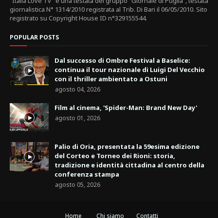
"Italia Love Tv" è una testata del gruppo "Giornale di Puglia", testata
giornalistica N° 1314/2010 registrata al Trib. Di Bari il 06/05/2010. Sito
registrato su Copyright House ID n°329155544.
POPULAR POSTS
Dal successo di Ombre Festival a Baselice:
continua il tour nazionale di Luigi Del Vecchio
con il thriller ambientato a Ostuni
agosto 04, 2026
Film al cinema, 'Spider-Man: Brand New Day'
agosto 01, 2026
Palio di Oria, presentata la 59esima edizione
del Corteo e Torneo dei Rioni: storia,
tradizione e identità cittadina al centro della
conferenza stampa
agosto 05, 2026
Home
Chi siamo
Contatti