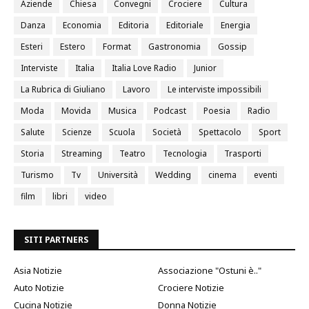
Aziende
Chiesa
Convegni
Crociere
Cultura
Danza
Economia
Editoria
Editoriale
Energia
Esteri
Estero
Format
Gastronomia
Gossip
Interviste
Italia
Italia Love Radio
Junior
La Rubrica di Giuliano
Lavoro
Le interviste impossibili
Moda
Movida
Musica
Podcast
Poesia
Radio
Salute
Scienze
Scuola
Società
Spettacolo
Sport
Storia
Streaming
Teatro
Tecnologia
Trasporti
Turismo
Tv
Università
Wedding
cinema
eventi
film
libri
video
SITI PARTNERS
Asia Notizie
Associazione "Ostuni è.."
Auto Notizie
Crociere Notizie
Cucina Notizie
Donna Notizie