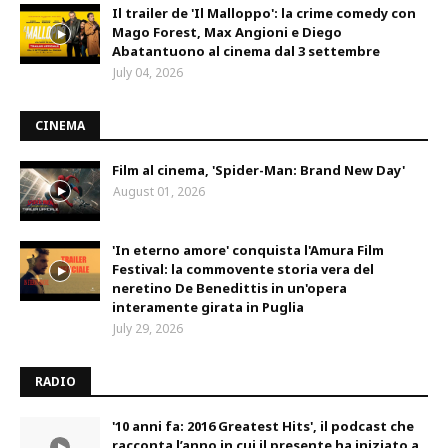
Il trailer de 'Il Malloppo': la crime comedy con
Mago Forest, Max Angioni e Diego
Abatantuono al cinema dal 3 settembre
July 04, 2026
CINEMA
Film al cinema, 'Spider-Man: Brand New Day'
August 01, 2026
'In eterno amore' conquista l'Amura Film
Festival: la commovente storia vera del
neretino De Benedittis in un'opera
interamente girata in Puglia
July 29, 2026
RADIO
'10 anni fa: 2016 Greatest Hits', il podcast che
racconta l’anno in cui il presente ha iniziato a