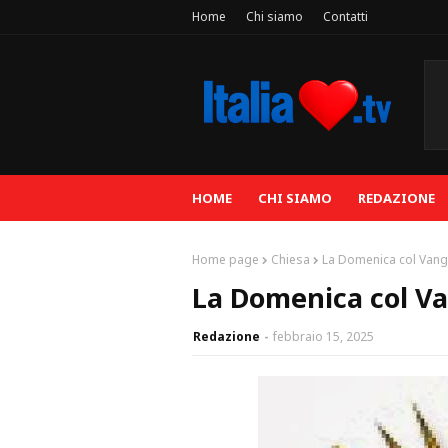
Home
Chi siamo
Contatti
HOME
CHI SIAMO
REDAZIONE
Home page
Chiesa
La Domenica col Vang
La Domenica col Va
Redazione
febbraio 15, 2025