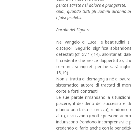
perché sarete nel dolore e piangerete.
Guai, quando tutti gli uomini diranno be
i falsi profeti».
Parola del Signore
Nel Vangelo di Luca, le beatitudini s
discepoli. Seguirlo significa abbandona
detestati (cf. Gv 17,14), allontanati dall
Il credente che riesce dappertutto, c
tremare, si inquieti perché sarà ing
15,19).
Non si tratta di demagogia né di paura 
sistematico autore di trattati di mor
corte e forti contrasti.
Le sue parole rimandano a situazioni co
piacere, il desiderio del successo e d
(danno una falsa sicurezza), rendono or
altri), divinizzano (molte persone ador
induriscono (rendono incomprensivi e pr
credendo di farlo anche con la benedizi