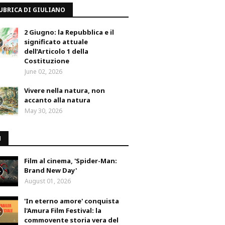
UBRICA DI GIULIANO
2 Giugno: la Repubblica e il
significato attuale
dell’Articolo 1 della
Costituzione
June 02, 2026
Vivere nella natura, non
accanto alla natura
May 30, 2026
M
Film al cinema, 'Spider-Man:
Brand New Day'
August 01, 2026
'In eterno amore' conquista
l'Amura Film Festival: la
commovente storia vera del