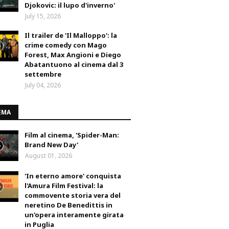
Djokovic: il lupo d'inverno'
July 15, 2026
Il trailer de 'Il Malloppo': la
crime comedy con Mago
Forest, Max Angioni e Diego
Abatantuono al cinema dal 3
settembre
July 04, 2026
EMA
Film al cinema, 'Spider-Man:
Brand New Day'
August 01, 2026
'In eterno amore' conquista
l'Amura Film Festival: la
commovente storia vera del
neretino De Benedittis in
un'opera interamente girata
in Puglia