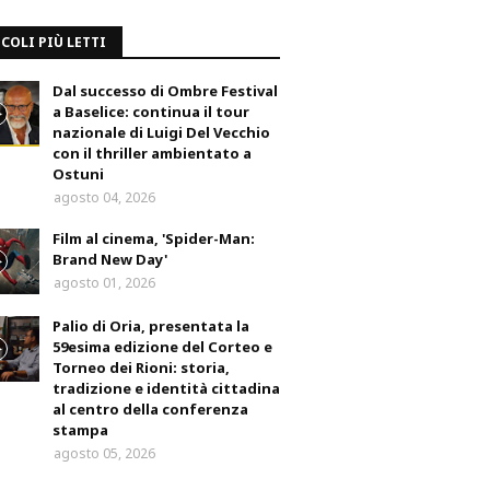
COLI PIÙ LETTI
Dal successo di Ombre Festival
a Baselice: continua il tour
nazionale di Luigi Del Vecchio
con il thriller ambientato a
Ostuni
agosto 04, 2026
Film al cinema, 'Spider-Man:
Brand New Day'
agosto 01, 2026
Palio di Oria, presentata la
59esima edizione del Corteo e
Torneo dei Rioni: storia,
tradizione e identità cittadina
al centro della conferenza
stampa
agosto 05, 2026