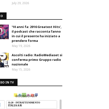
July 29, 2026
IO
'10 anni fa: 2016 Greatest Hits',
il podcast che racconta l’anno
in cui il presente ha iniziato a
prendere forma
May 19, 2026
Ascolti radio: RadioMediaset si
conferma primo Gruppo radio
nazionale
May 15, 2026
SO IN TV