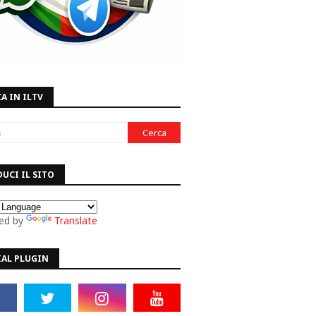
A IN ILTV
UCI IL SITO
ed by
Translate
IAL PLUGIN