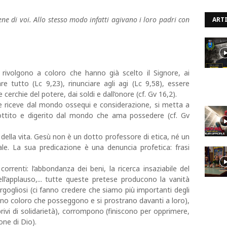
ne di voi. Allo stesso modo infatti agivano i loro padri con
ARTI
i rivolgono a coloro che hanno già scelto il Signore, ai
re tutto (Lc 9,23), rinunciare agli agi (Lc 9,58), essere
e cerchie del potere, dai soldi e dall’onore (cf. Gv 16,2).
he riceve dal mondo ossequi e considerazione, si metta a
hiottito e digerito dal mondo che ama possedere (cf. Gv
della vita. Gesù non è un dotto professore di etica, né un
ale. La sua predicazione è una denuncia profetica: frasi
rrenti: l’abbondanza dei beni, la ricerca insaziabile del
ell’applauso,... tutte queste pretese producono la vanità
gogliosi (ci fanno credere che siamo più importanti degli
ano coloro che posseggono e si prostrano davanti a loro),
ivi di solidarietà), corrompono (finiscono per opprimere,
one di Dio).