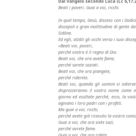
Dal Vangelo secondo Luca (Lc 6,17.
Beati i poveri. Guai a voi, ricchi.
In quel tempo, Gesù, disceso con i Dodici
discepoli e gran moltitudine di gente da
Sidòne.
Ed egli, alzàti gli occhi verso i suoi disce
«Beati voi, poveri,
perché vostro è il regno di Dio.
Beati voi, che ora avete fame,
perché sarete saziati.
Beati voi, che ora piangete,
perché riderete.
Beati voi, quando gli uomini vi odier
disprezzeranno il vostro nome come in
giorno ed esultate perché, ecco, la vos
agivano i loro padri con i profeti.
Ma guai a voi, ricchi,
perché avete già ricevuto la vostra cons
Guai a voi, che ora siete sazi,
perché avrete fame.
Guai a voi, che ora ridete,