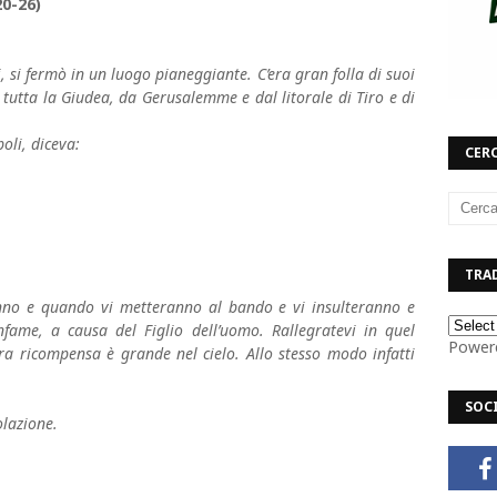
20-26)
, si fermò in un luogo pianeggiante. C’era gran folla di suoi
 tutta la Giudea, da Gerusalemme e dal litorale di Tiro e di
poli, diceva:
CERC
TRAD
anno e quando vi metteranno al bando e vi insulteranno e
fame, a causa del Figlio dell’uomo. Rallegratevi in quel
Power
tra ricompensa è grande nel cielo. Allo stesso modo infatti
SOC
olazione.