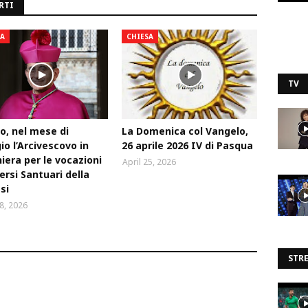
RTI
SA
CHIESA
TV
o, nel mese di
La Domenica col Vangelo,
o l’Arcivescovo in
26 aprile 2026 IV di Pasqua
iera per le vocazioni
April 25, 2026
versi Santuari della
si
28, 2026
STR