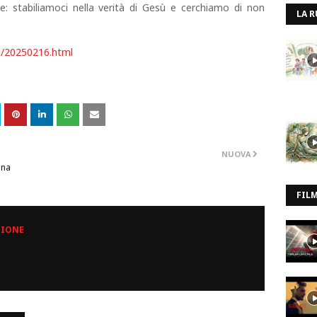
e: stabiliamoci nella verità di Gesù e cerchiamo di non
LA R
io/20250216.html
NUOVA
una
FIL
ZIONE