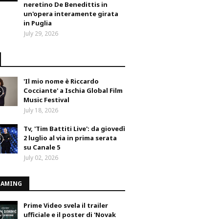
neretino De Benedittis in
un'opera interamente girata
in Puglia
July 29, 2026
'Il mio nome è Riccardo
Cocciante' a Ischia Global Film
Music Festival
July 18, 2026
Tv, 'Tim Battiti Live': da giovedì
2 luglio al via in prima serata
su Canale 5
July 02, 2026
EAMING
Prime Video svela il trailer
ufficiale e il poster di 'Novak