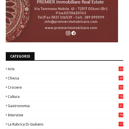
CATEGORIE
Arte
22
7
Chiesa
28
7
Crociere
55
Cultura
18
7
Gastronomia
21
8
Interviste
78
La Rubrica Di Giuliano
17
6