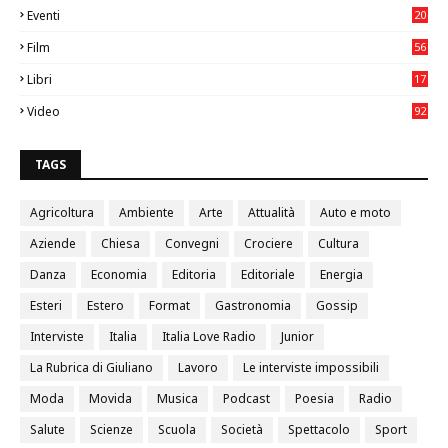
Eventi
20
05
Film
56
0
Libri
17
4
Video
92
0
TAGS
Agricoltura
Ambiente
Arte
Attualità
Auto e moto
Aziende
Chiesa
Convegni
Crociere
Cultura
Danza
Economia
Editoria
Editoriale
Energia
Esteri
Estero
Format
Gastronomia
Gossip
Interviste
Italia
Italia Love Radio
Junior
La Rubrica di Giuliano
Lavoro
Le interviste impossibili
Moda
Movida
Musica
Podcast
Poesia
Radio
Salute
Scienze
Scuola
Società
Spettacolo
Sport