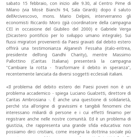
sabato 15 febbraio, con inizio alle 9.30, al Centro Pime di
Milano (via Mosè Bianchi 94, Sala Girardi): dopo il saluto
dell’Arcivescovo, mons. Mario Delpini, interverranno gli
economisti Riccardo Moro (già coordinatore della campagna
CEI in occasione del Giubileo del 2000) e Gabriele Verga
(Dicastero pontificio per lo sviluppo umano integrale). Sui
flussi migratori provenienti da Paesi gravati dal debito estero
offrirà una testimonianza Alganesh Fessaha (italo-eritrea,
presidente dell’ong Gandhi Charity), mentre Massimo
Pallottino (Caritas Italiana) presenterà la campagna
"Cambiare la rotta - Trasformare il debito in speranza",
recentemente lanciata da diversi soggetti ecclesiali italiani.
«Il problema del debito estero dei Paesi poveri non è un
problema accademico - spiega Luciano Gualzetti, direttore di
Caritas Ambrosiana -. È anche una questione di solidarietà,
perché sta all'origine di gravissimi e tangibili fenomeni che
interessano miliardi di persone e i cui effetti finiamo per
registrare anche nelle nostre comunità. Ed è un problema di
giustizia, che rappresenta una grande sfida educativa: non
possiamo dirci cristiani, come insegna la dottrina sociale più