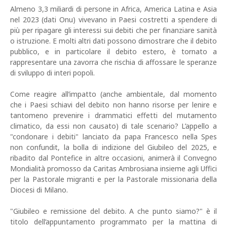
Almeno 3,3 miliardi di persone in Africa, America Latina e Asia
nel 2023 (dati Onu) vivevano in Paesi costretti a spendere di
più per ripagare gli interessi sui debiti che per finanziare sanità
o istruzione. E molti altri dati possono dimostrare che il debito
pubblico, e in particolare il debito estero, è tornato a
rappresentare una zavorra che rischia di affossare le speranze
di sviluppo di interi popoli.
Come reagire all’impatto (anche ambientale, dal momento
che i Paesi schiavi del debito non hanno risorse per lenire e
tantomeno prevenire i drammatici effetti del mutamento
climatico, da essi non causato) di tale scenario? L’appello a
"condonare i debiti" lanciato da papa Francesco nella Spes
non confundit, la bolla di indizione del Giubileo del 2025, e
ribadito dal Pontefice in altre occasioni, animerà il Convegno
Mondialità promosso da Caritas Ambrosiana insieme agli Uffici
per la Pastorale migranti e per la Pastorale missionaria della
Diocesi di Milano.
"Giubileo e remissione del debito. A che punto siamo?" è il
titolo dell’appuntamento programmato per la mattina di