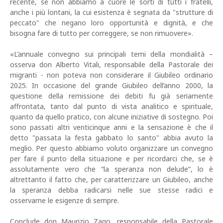
recente, se non abbiamo a cuore le sorti di tutti i fratelli,
anche i più lontani, la cui esistenza è segnata da "strutture di
peccato" che negano loro opportunità e dignità, e che
bisogna fare di tutto per correggere, se non rimuovere».
«L’annuale convegno sui principali temi della mondialità –
osserva don Alberto Vitali, responsabile della Pastorale dei
migranti - non poteva non considerare il Giubileo ordinario
2025. In occasione del grande Giubileo dell’anno 2000, la
questione della remissione dei debiti fu già seriamente
affrontata, tanto dal punto di vista analitico e spirituale,
quanto da quello pratico, con alcune iniziative di sostegno. Poi
sono passati altri venticinque anni e la sensazione è che il
detto "passata la festa gabbato lo santo" abbia avuto la
meglio. Per questo abbiamo voluto organizzare un convegno
per fare il punto della situazione e per ricordarci che, se è
assolutamente vero che “la speranza non delude”, lo è
altrettanto il fatto che, per caratterizzare un Giubileo, anche
la speranza debba radicarsi nelle sue stesse radici e
osservarne le esigenze di sempre.
Conclude don Maurizio Zago, responsabile della Pastorale