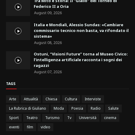
Tra Mito e Storia: Il "Giallo" del Torneo di
Federico II a Oria
August 09, 2026
Italia e Mondiali, Alessio Sundas: «Cambiare
commissario tecnico non basta, va rifondato il
sistema»
August 08, 2026
Ostuni, “Visioni Future” torna al Museo Civico:
l’intelligenza artificiale racconta i sogni dei
ragazzi
August 07, 2026
TAGS
Arte
Attualità
Chiesa
Cultura
Interviste
La Rubrica di Giuliano
Moda
Poesia
Radio
Salute
Sport
Teatro
Turismo
Tv
Università
cinema
eventi
film
video