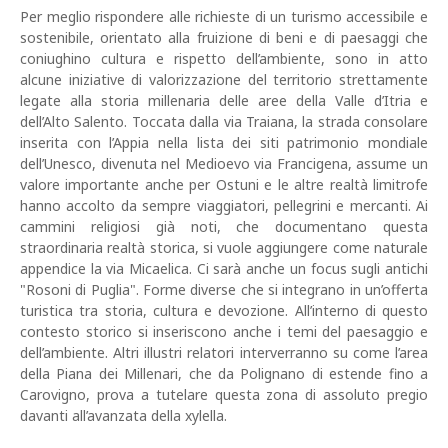
Per meglio rispondere alle richieste di un turismo accessibile e
sostenibile, orientato alla fruizione di beni e di paesaggi che
coniughino cultura e rispetto dell’ambiente, sono in atto
alcune iniziative di valorizzazione del territorio strettamente
legate alla storia millenaria delle aree della Valle d’Itria e
dell’Alto Salento. Toccata dalla via Traiana, la strada consolare
inserita con l’Appia nella lista dei siti patrimonio mondiale
dell’Unesco, divenuta nel Medioevo via Francigena, assume un
valore importante anche per Ostuni e le altre realtà limitrofe
hanno accolto da sempre viaggiatori, pellegrini e mercanti. Ai
cammini religiosi già noti, che documentano questa
straordinaria realtà storica, si vuole aggiungere come naturale
appendice la via Micaelica. Ci sarà anche un focus sugli antichi
"Rosoni di Puglia". Forme diverse che si integrano in un’offerta
turistica tra storia, cultura e devozione. All’interno di questo
contesto storico si inseriscono anche i temi del paesaggio e
dell’ambiente. Altri illustri relatori interverranno su come l’area
della Piana dei Millenari, che da Polignano di estende fino a
Carovigno, prova a tutelare questa zona di assoluto pregio
davanti all’avanzata della xylella.