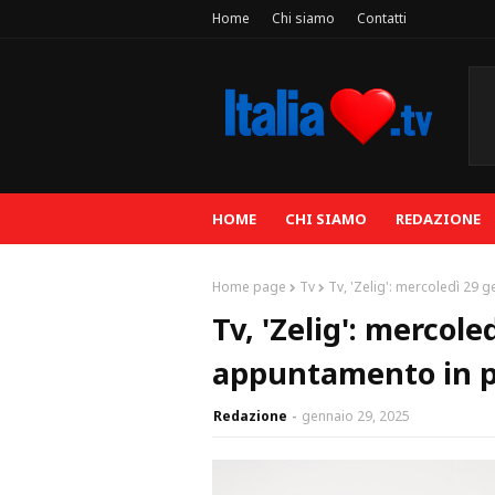
Home
Chi siamo
Contatti
HOME
CHI SIAMO
REDAZIONE
Home page
Tv
Tv, 'Zelig': mercoledì 29
Tv, 'Zelig': mercol
appuntamento in p
Redazione
gennaio 29, 2025