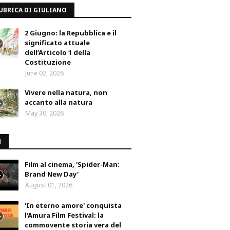
UBRICA DI GIULIANO
2 Giugno: la Repubblica e il
significato attuale
dell’Articolo 1 della
Costituzione
June 02, 2026
Vivere nella natura, non
accanto alla natura
May 30, 2026
M
Film al cinema, 'Spider-Man:
Brand New Day'
August 01, 2026
'In eterno amore' conquista
l'Amura Film Festival: la
commovente storia vera del