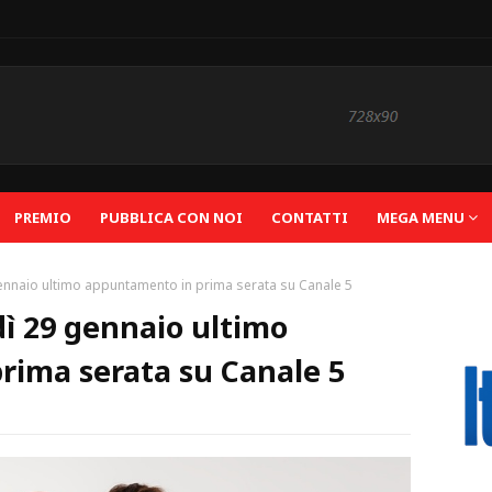
PREMIO
PUBBLICA CON NOI
CONTATTI
MEGA MENU
 gennaio ultimo appuntamento in prima serata su Canale 5
edì 29 gennaio ultimo
rima serata su Canale 5