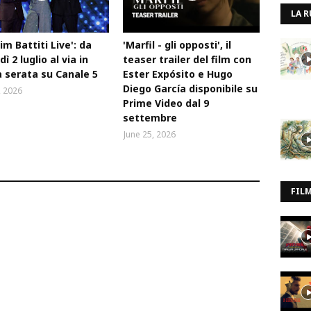
LA R
Tim Battiti Live': da
'Marfil - gli opposti', il
ì 2 luglio al via in
teaser trailer del film con
 serata su Canale 5
Ester Expósito e Hugo
Diego García disponibile su
, 2026
Prime Video dal 9
settembre
June 25, 2026
FIL