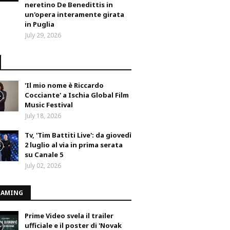
neretino De Benedittis in
un'opera interamente girata
in Puglia
July 29, 2026
'Il mio nome è Riccardo
Cocciante' a Ischia Global Film
Music Festival
July 18, 2026
Tv, 'Tim Battiti Live': da giovedì
2 luglio al via in prima serata
su Canale 5
July 02, 2026
EAMING
Prime Video svela il trailer
ufficiale e il poster di 'Novak