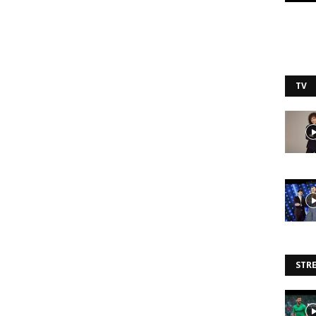
TV
STR