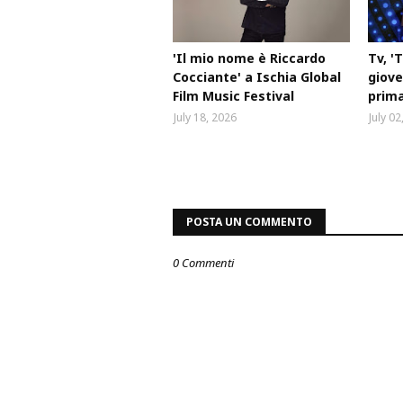
'Il mio nome è Riccardo
Tv, '
Cocciante' a Ischia Global
gioved
Film Music Festival
prima
July 18, 2026
July 02
POSTA UN COMMENTO
0 Commenti