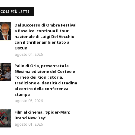
COLI PIÙ LETTI
Dal successo di Ombre Festival
a Baselice: continua il tour
nazionale di Luigi Del Vecchio
con il thriller ambientato a
Ostuni
agosto 04, 2026
Palio di Oria, presentata la
59esima edizione del Corteo e
Torneo dei Rioni: storia,
tradizione e identità cittadina
al centro della conferenza
stampa
agosto 05, 2026
Film al cinema, 'Spider-Man:
Brand New Day'
agosto 01, 2026