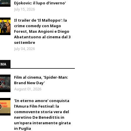
Djokovic: il lupo d'inverno'
July 15, 2026
Il trailer de 'Il Malloppo': la
crime comedy con Mago
Forest, Max Angioni e Diego
Abatantuono al cinema dal 3
settembre
July 04, 2026
EMA
Film al cinema, 'Spider-Man:
Brand New Day'
August 01, 2026
'In eterno amore' conquista
l'Amura Film Festival: la
commovente storia vera del
neretino De Benedittis in
un'opera interamente girata
in Puglia