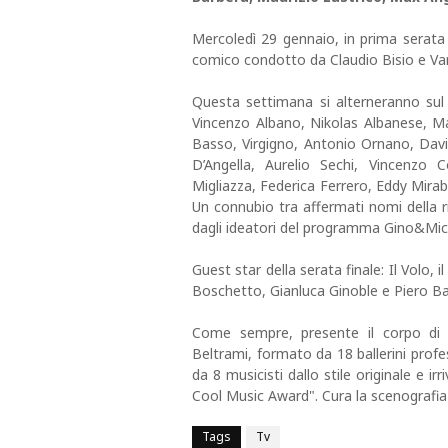
Mercoledì 29 gennaio, in prima serat
comico condotto da Claudio Bisio e Va
Questa settimana si alterneranno sul
Vincenzo Albano, Nikolas Albanese, M
Basso, Virgigno, Antonio Ornano, Davi
D’Angella, Aurelio Sechi, Vincenzo
Migliazza, Federica Ferrero, Eddy Mira
Un connubio tra affermati nomi della ris
dagli ideatori del programma Gino&Mic
Guest star della serata finale: Il Volo
Boschetto, Gianluca Ginoble e Piero B
Come sempre, presente il corpo di
Beltrami, formato da 18 ballerini prof
da 8 musicisti dallo stile originale e i
Cool Music Award". Cura la scenografia
Tags
Tv