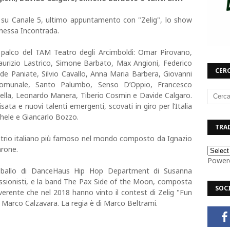
a su Canale 5, ultimo appuntamento con "Zelig", lo show
nessa Incontrada.
 palco del TAM Teatro degli Arcimboldi: Omar Pirovano,
aurizio Lastrico, Simone Barbato, Max Angioni, Federico
CERC
de Paniate, Silvio Cavallo, Anna Maria Barbera, Giovanni
 Comunale, Santo Palumbo, Senso D’Oppio, Francesco
bella, Leonardo Manera, Tiberio Cosmin e Davide Calgaro.
ata e nuovi talenti emergenti, scovati in giro per l’Italia
hele e Giancarlo Bozzo.
TRAD
, il trio italiano più famoso nel mondo composto da Ignazio
arone.
Power
 ballo di DanceHaus Hip Hop Department di Susanna
essionisti, e la band The Pax Side of the Moon, composta
SOC
rriverente che nel 2018 hanno vinto il contest di Zelig "Fun
 Marco Calzavara. La regia è di Marco Beltrami.