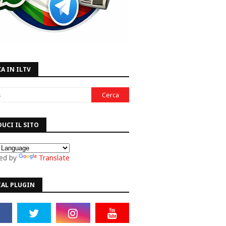
A IN ILTV
UCI IL SITO
ed by
Translate
IAL PLUGIN