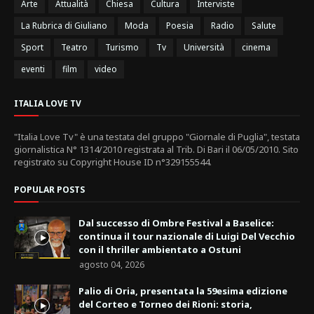
Arte
Attualità
Chiesa
Cultura
Interviste
La Rubrica di Giuliano
Moda
Poesia
Radio
Salute
Sport
Teatro
Turismo
Tv
Università
cinema
eventi
film
video
ITALIA LOVE TV
"Italia Love Tv" è una testata del gruppo "Giornale di Puglia", testata
giornalistica N° 1314/2010 registrata al Trib. Di Bari il 06/05/2010. Sito
registrato su Copyright House ID n°329155544.
POPULAR POSTS
Dal successo di Ombre Festival a Baselice:
continua il tour nazionale di Luigi Del Vecchio
con il thriller ambientato a Ostuni
agosto 04, 2026
Palio di Oria, presentata la 59esima edizione
del Corteo e Torneo dei Rioni: storia,