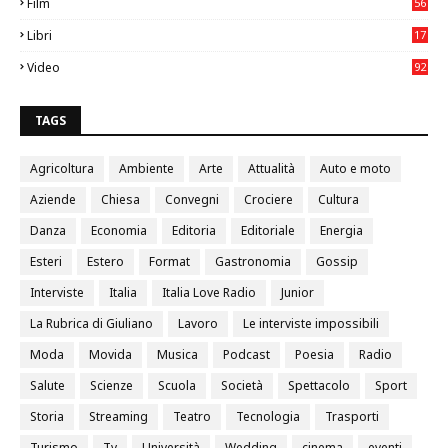
Film
56
0
Libri
17
4
Video
92
0
TAGS
Agricoltura
Ambiente
Arte
Attualità
Auto e moto
Aziende
Chiesa
Convegni
Crociere
Cultura
Danza
Economia
Editoria
Editoriale
Energia
Esteri
Estero
Format
Gastronomia
Gossip
Interviste
Italia
Italia Love Radio
Junior
La Rubrica di Giuliano
Lavoro
Le interviste impossibili
Moda
Movida
Musica
Podcast
Poesia
Radio
Salute
Scienze
Scuola
Società
Spettacolo
Sport
Storia
Streaming
Teatro
Tecnologia
Trasporti
Turismo
Tv
Università
Wedding
cinema
eventi