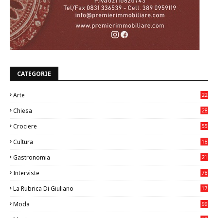
CATEGORIE
Arte
22
7
Chiesa
28
7
Crociere
55
Cultura
18
7
Gastronomia
21
8
Interviste
78
La Rubrica Di Giuliano
17
6
Moda
99