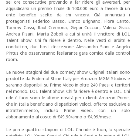
sei ore consecutive provando a far ridere gli avversari, per
aggiudicarsi un premio finale di 100.000 euro a favore di un
ente benefico scelto da chi vincerà. Già annunciati i
protagonisti Federico Basso, Enrico Brignano, Flora Canto,
Tommy Cassi, Raul Cremona, Geppi Cucciari, Valeria Graci,
Andrea Pisani, Marta Zoboli a cui si unirà il vincitore di LOL
Talent Show: Chi fa ridere è dentro. Nelle vesti di arbitri e
conduttori, due host d’eccezione Alessandro Siani e Angelo
Pintus che osserveranno l’esilarante gara comica dalla control
room.
Le nuove stagioni dei due comedy show Original italiani sono
prodotte da Endemol Shine Italy per Amazon MGM Studios e
saranno disponibili su Prime Video in oltre 240 Paesi e territori
nel mondo. LOL Talent Show: Chi fa ridere è dentro e LOL: Chi
ride è fuori sono le ultime novità per i clienti Amazon Prime,
che in Italia beneficiano di spedizioni veloci, offerte esclusive e
intrattenimento, incluso Prime Video, con un solo
abbonamento al costo di €49,90/anno o €4,99/mese.
Le prime quattro stagioni di LOL: Chi ride è fuori, lo speciale
natalizio LOL Xmas Special: Chi ride è fuori e la prima di LOL