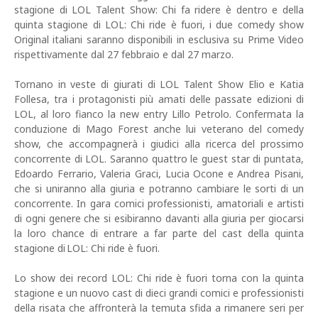
stagione di LOL Talent Show: Chi fa ridere è dentro e della
quinta stagione di LOL: Chi ride è fuori, i due comedy show
Original italiani saranno disponibili in esclusiva su Prime Video
rispettivamente dal 27 febbraio e dal 27 marzo.
Tornano in veste di giurati di LOL Talent Show Elio e Katia
Follesa, tra i protagonisti più amati delle passate edizioni di
LOL, al loro fianco la new entry Lillo Petrolo. Confermata la
conduzione di Mago Forest anche lui veterano del comedy
show, che accompagnerà i giudici alla ricerca del prossimo
concorrente di LOL. Saranno quattro le guest star di puntata,
Edoardo Ferrario, Valeria Graci, Lucia Ocone e Andrea Pisani,
che si uniranno alla giuria e potranno cambiare le sorti di un
concorrente. In gara comici professionisti, amatoriali e artisti
di ogni genere che si esibiranno davanti alla giuria per giocarsi
la loro chance di entrare a far parte del cast della quinta
stagione di LOL: Chi ride è fuori.
Lo show dei record LOL: Chi ride è fuori torna con la quinta
stagione e un nuovo cast di dieci grandi comici e professionisti
della risata che affronterà la temuta sfida a rimanere seri per