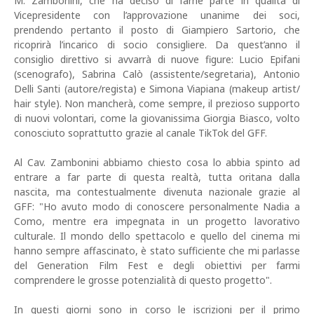
M. Zambonini, che ha deciso di farne parte in qualità di
Vicepresidente con l’approvazione unanime dei soci,
prendendo pertanto il posto di Giampiero Sartorio, che
ricoprirà l’incarico di socio consigliere. Da quest’anno il
consiglio direttivo si avvarrà di nuove figure: Lucio Epifani
(scenografo), Sabrina Calò (assistente/segretaria), Antonio
Delli Santi (autore/regista) e Simona Viapiana (makeup artist/
hair style). Non mancherà, come sempre, il prezioso supporto
di nuovi volontari, come la giovanissima Giorgia Biasco, volto
conosciuto soprattutto grazie al canale TikTok del GFF.
Al Cav. Zambonini abbiamo chiesto cosa lo abbia spinto ad
entrare a far parte di questa realtà, tutta oritana dalla
nascita, ma contestualmente divenuta nazionale grazie al
GFF: "Ho avuto modo di conoscere personalmente Nadia a
Como, mentre era impegnata in un progetto lavorativo
culturale. Il mondo dello spettacolo e quello del cinema mi
hanno sempre affascinato, è stato sufficiente che mi parlasse
del Generation Film Fest e degli obiettivi per farmi
comprendere le grosse potenzialità di questo progetto".
In questi giorni sono in corso le iscrizioni per il primo