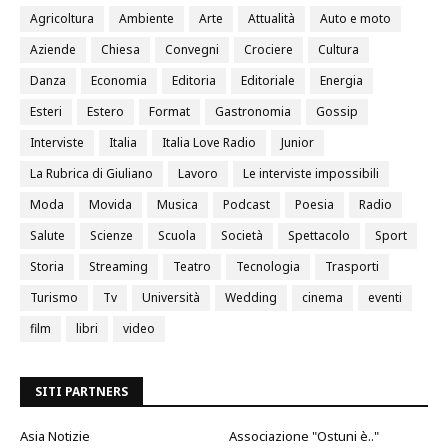
Agricoltura
Ambiente
Arte
Attualità
Auto e moto
Aziende
Chiesa
Convegni
Crociere
Cultura
Danza
Economia
Editoria
Editoriale
Energia
Esteri
Estero
Format
Gastronomia
Gossip
Interviste
Italia
Italia Love Radio
Junior
La Rubrica di Giuliano
Lavoro
Le interviste impossibili
Moda
Movida
Musica
Podcast
Poesia
Radio
Salute
Scienze
Scuola
Società
Spettacolo
Sport
Storia
Streaming
Teatro
Tecnologia
Trasporti
Turismo
Tv
Università
Wedding
cinema
eventi
film
libri
video
SITI PARTNERS
Asia Notizie
Associazione "Ostuni è.."