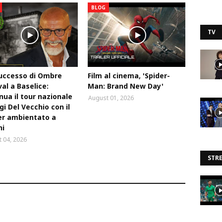
BLOG
TV
uccesso di Ombre
Film al cinema, 'Spider-
val a Baselice:
Man: Brand New Day'
nua il tour nazionale
August 01, 2026
igi Del Vecchio con il
ler ambientato a
ni
 04, 2026
STR