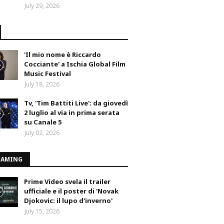
July 29, 2026
'Il mio nome è Riccardo
Cocciante' a Ischia Global Film
Music Festival
July 18, 2026
Tv, 'Tim Battiti Live': da giovedì
2 luglio al via in prima serata
su Canale 5
July 02, 2026
EAMING
Prime Video svela il trailer
ufficiale e il poster di 'Novak
Djokovic: il lupo d'inverno'
July 15, 2026