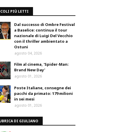
COLI PIÙ LETTI
Dal successo di Ombre Festival
a Baselice: continua il tour
nazionale di Luigi Del Vecchio
con il thriller ambientato a
Ostuni
agosto 04, 2026
Film al cinema, 'Spider-Man:
Brand New Day'
agosto 01, 2026
Poste Italiane, consegne dei
pacchi da primato: 179 milioni
in sei mesi
agosto 01, 2026
UBRICA DI GIULIANO