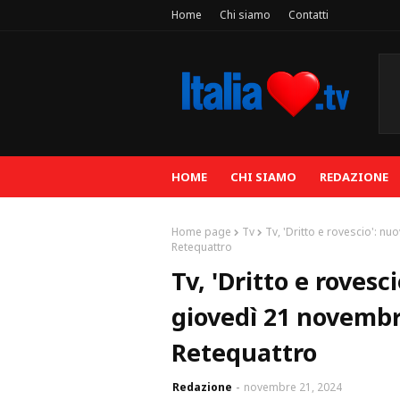
Home
Chi siamo
Contatti
HOME
CHI SIAMO
REDAZIONE
Home page
Tv
Tv, 'Dritto e rovescio': 
Retequattro
Tv, 'Dritto e rove
giovedì 21 novembr
Retequattro
Redazione
novembre 21, 2024