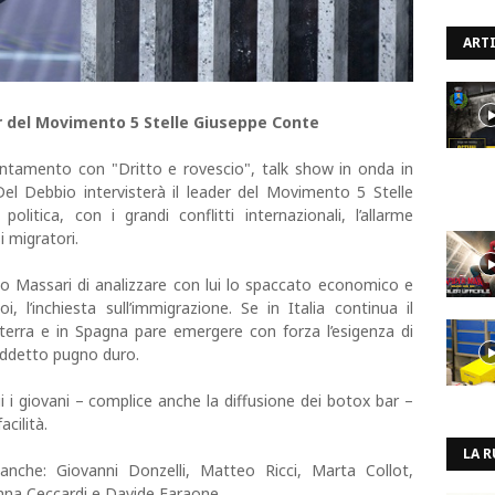
ARTI
er del Movimento 5 Stelle Giuseppe Conte
tamento con "Dritto e rovescio", talk show in onda in
el Debbio intervisterà il leader del Movimento 5 Stelle
politica, con i grandi conflitti internazionali, l’allarme
i migratori.
inio Massari di analizzare con lui lo spaccato economico e
oi, l’inchiesta sull’immigrazione. Se in Italia continua il
ilterra e in Spagna pare emergere con forza l’esigenza di
osiddetto pugno duro.
cui i giovani – complice anche la diffusione dei botox bar –
cilità.
LA R
anche: Giovanni Donzelli, Matteo Ricci, Marta Collot,
anna Ceccardi e Davide Faraone.