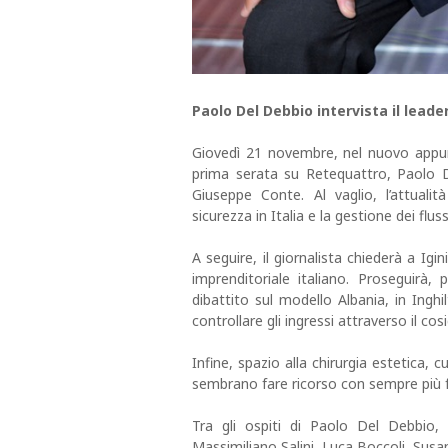
Paolo Del Debbio intervista il lead
Giovedì 21 novembre, nel nuovo appun
prima serata su Retequattro, Paolo D
Giuseppe Conte. Al vaglio, l’attualità 
sicurezza in Italia e la gestione dei fluss
A seguire, il giornalista chiederà a Ig
imprenditoriale italiano. Proseguirà, p
dibattito sul modello Albania, in Ingh
controllare gli ingressi attraverso il c
Infine, spazio alla chirurgia estetica, 
sembrano fare ricorso con sempre più fa
Tra gli ospiti di Paolo Del Debbio, 
Massimiliano Salini, Luca Boccoli, Sus