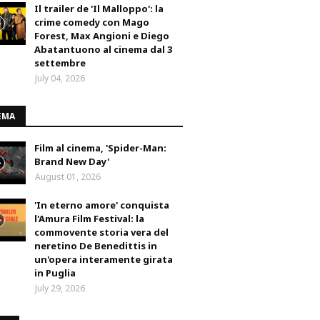
Il trailer de 'Il Malloppo': la
crime comedy con Mago
Forest, Max Angioni e Diego
Abatantuono al cinema dal 3
settembre
July 04, 2026
EMA
Film al cinema, 'Spider-Man:
Brand New Day'
August 01, 2026
'In eterno amore' conquista
l'Amura Film Festival: la
commovente storia vera del
neretino De Benedittis in
un'opera interamente girata
in Puglia
July 29, 2026