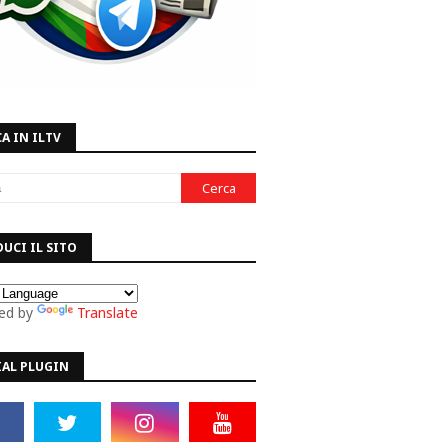
A IN ILTV
UCI IL SITO
ed by
Translate
IAL PLUGIN