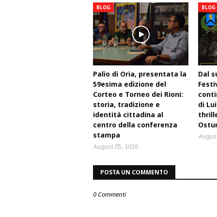
BLOG
BLOG
Palio di Oria, presentata la
Dal s
59esima edizione del
Festi
Corteo e Torneo dei Rioni:
conti
storia, tradizione e
di Lu
identità cittadina al
thril
centro della conferenza
Ostu
stampa
August
August 05, 2026
POSTA UN COMMENTO
0 Commenti