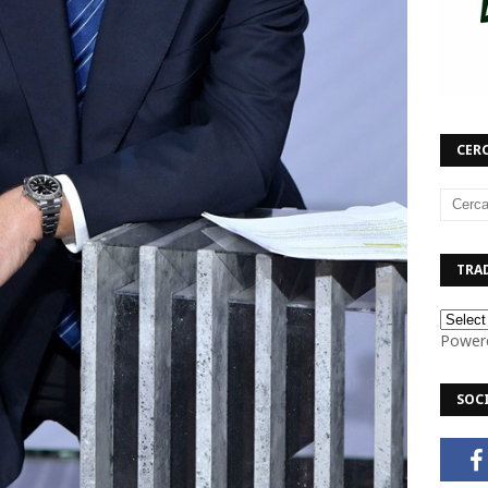
CERC
TRAD
Power
SOC