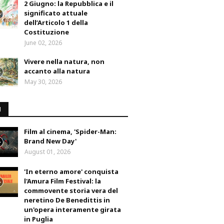
2 Giugno: la Repubblica e il
significato attuale
dell’Articolo 1 della
Costituzione
June 02, 2026
Vivere nella natura, non
accanto alla natura
May 30, 2026
M
Film al cinema, 'Spider-Man:
Brand New Day'
August 01, 2026
'In eterno amore' conquista
l'Amura Film Festival: la
commovente storia vera del
neretino De Benedittis in
un'opera interamente girata
in Puglia