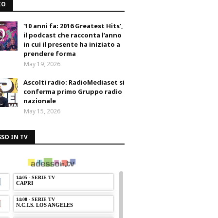
IO
'10 anni fa: 2016 Greatest Hits',
il podcast che racconta l’anno
in cui il presente ha iniziato a
prendere forma
May 19, 2026
Ascolti radio: RadioMediaset si
conferma primo Gruppo radio
nazionale
May 15, 2026
SO IN TV