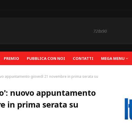
PREMIO
PUBBLICA CON NOI
CONTATTI
MEGA MENU
nuovo appuntamento giovedì 21 novembre in prima serata su
scio': nuovo appuntamento
e in prima serata su