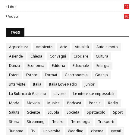
0
Libri
17
4
Video
92
0
TAGS
Agricoltura
Ambiente
Arte
Attualità
Auto e moto
Aziende
Chiesa
Convegni
Crociere
Cultura
Danza
Economia
Editoria
Editoriale
Energia
Esteri
Estero
Format
Gastronomia
Gossip
Interviste
Italia
Italia Love Radio
Junior
La Rubrica di Giuliano
Lavoro
Le interviste impossibili
Moda
Movida
Musica
Podcast
Poesia
Radio
Salute
Scienze
Scuola
Società
Spettacolo
Sport
Storia
Streaming
Teatro
Tecnologia
Trasporti
Turismo
Tv
Università
Wedding
cinema
eventi