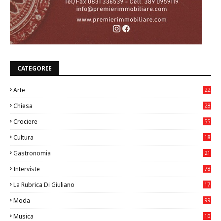
CATEGORIE
Arte
22
7
Chiesa
28
7
Crociere
55
Cultura
18
7
Gastronomia
21
8
Interviste
78
La Rubrica Di Giuliano
17
6
Moda
99
Musica
10