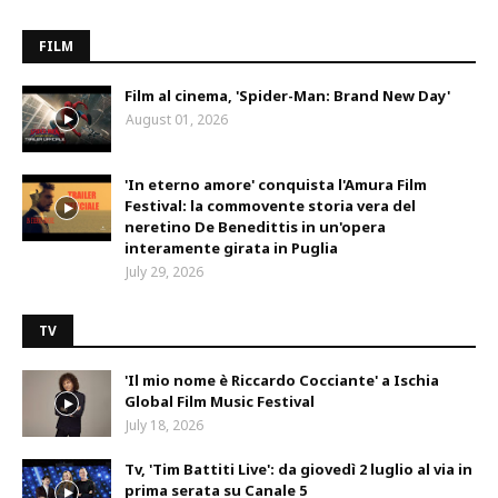
FILM
Film al cinema, 'Spider-Man: Brand New Day'
August 01, 2026
'In eterno amore' conquista l'Amura Film
Festival: la commovente storia vera del
neretino De Benedittis in un'opera
interamente girata in Puglia
July 29, 2026
TV
'Il mio nome è Riccardo Cocciante' a Ischia
Global Film Music Festival
July 18, 2026
Tv, 'Tim Battiti Live': da giovedì 2 luglio al via in
prima serata su Canale 5