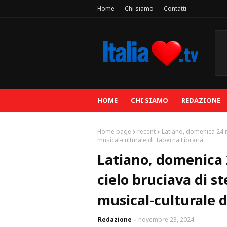
Home
Chi siamo
Contatti
HOME
CHI SIAMO
REDAZIONE
Home page
recent
Latiano, domenica 24 no
musical-culturale di Taberna Libraria
Latiano, domenica 
cielo bruciava di st
musical-culturale d
Redazione
novembre 23, 2024