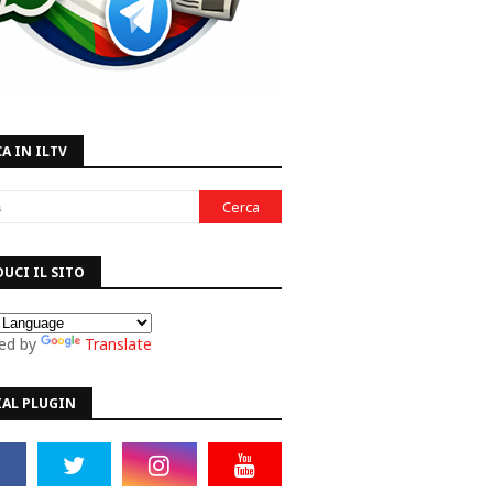
A IN ILTV
UCI IL SITO
ed by
Translate
IAL PLUGIN