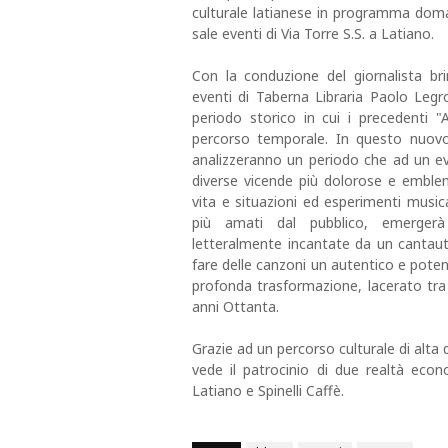
culturale latianese in programma doma
sale eventi di Via Torre S.S. a Latiano.
Con la conduzione del giornalista br
eventi di Taberna Libraria Paolo Legrot
periodo storico in cui i precedenti 
percorso temporale. In questo nuovo
analizzeranno un periodo che ad un ev
diverse vicende più dolorose e emblema
vita e situazioni ed esperimenti musica
più amati dal pubblico, emergerà q
letteralmente incantate da un cantaut
fare delle canzoni un autentico e pote
profonda trasformazione, lacerato tra l
anni Ottanta.
Grazie ad un percorso culturale di alta
vede il patrocinio di due realtà econ
Latiano e Spinelli Caffè.