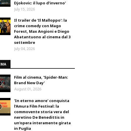
Djokovic: il lupo d'inverno'
July 15, 2026
Il trailer de 'Il Malloppo': la
crime comedy con Mago
Forest, Max Angioni e Diego
Abatantuono al cinema dal 3
settembre
July 04, 2026
EMA
Film al cinema, 'Spider-Man:
Brand New Day'
August 01, 2026
'In eterno amore' conquista
l'Amura Film Festival: la
commovente storia vera del
neretino De Benedittis in
un'opera interamente girata
in Puglia