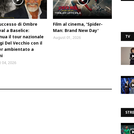
uccesso di Ombre
Film al cinema, 'Spider-
val a Baselice:
Man: Brand New Day'
nua il tour nazionale
TV
August 01, 2026
igi Del Vecchio con il
ler ambientato a
ni
 04, 2026
STR