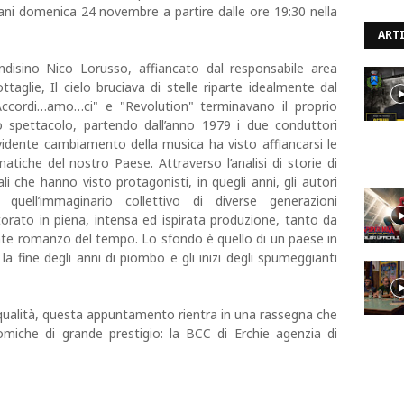
ni domenica 24 novembre a partire dalle ore 19:30 nella
ARTI
indisino Nico Lorusso, affiancato dal responsabile area
taglie, Il cielo bruciava di stelle riparte idealmente dal
"Accordi…amo…ci" e "Revolution" terminavano il proprio
 spettacolo, partendo dall’anno 1979 i due conduttori
idente cambiamento della musica ha visto affiancarsi le
tiche del nostro Paese. Attraverso l’analisi di storie di
li che hanno visto protagonisti, in quegli anni, gli autori
uell’immaginario collettivo di diverse generazioni
orato in piena, intensa ed ispirata produzione, tanto da
nte romanzo del tempo. Lo sfondo è quello di un paese in
a fine degli anni di piombo e gli inizi degli spumeggianti
 qualità, questa appuntamento rientra in una rassegna che
omiche di grande prestigio: la BCC di Erchie agenzia di