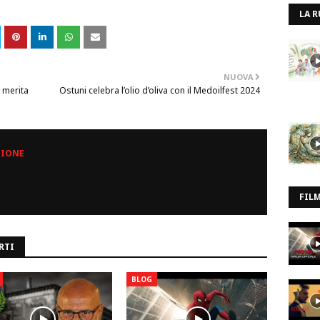
LA R
NUOVA
 merita
Ostuni celebra l’olio d’oliva con il Medoilfest 2024
ZIONE
FIL
RTI
BLOG