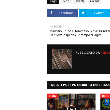
Tags
blog
eventi
recent
Facebook
Twitter
VECCHIA
Maurizio Bruno e Tommaso Gioia: 'Brindisi
un nuovo ospedale: è tempo di agire!'
PUBBLICATO DA
REDA
QUESTI POST POTREBBERO INTERESSA
BLOG
BLOG