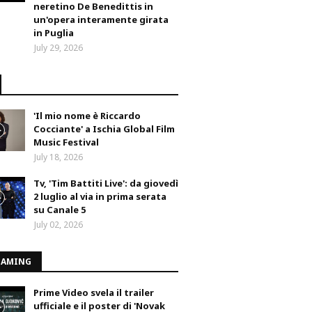
neretino De Benedittis in
un'opera interamente girata
in Puglia
July 29, 2026
'Il mio nome è Riccardo
Cocciante' a Ischia Global Film
Music Festival
July 18, 2026
Tv, 'Tim Battiti Live': da giovedì
2 luglio al via in prima serata
su Canale 5
July 02, 2026
EAMING
Prime Video svela il trailer
ufficiale e il poster di 'Novak