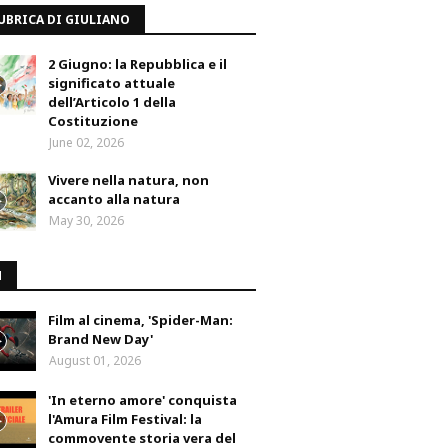
UBRICA DI GIULIANO
2 Giugno: la Repubblica e il
significato attuale
dell’Articolo 1 della
Costituzione
June 02, 2026
Vivere nella natura, non
accanto alla natura
May 30, 2026
M
Film al cinema, 'Spider-Man:
Brand New Day'
August 01, 2026
'In eterno amore' conquista
l'Amura Film Festival: la
commovente storia vera del