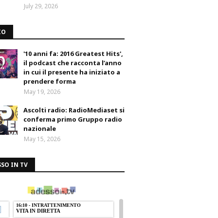
July 29, 2026
IO
'10 anni fa: 2016 Greatest Hits',
il podcast che racconta l’anno
in cui il presente ha iniziato a
prendere forma
May 19, 2026
Ascolti radio: RadioMediaset si
conferma primo Gruppo radio
nazionale
May 15, 2026
SO IN TV