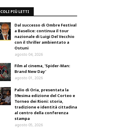
COLI PIÙ LETTI
Dal successo di Ombre Festival
a Baselice: continua il tour
nazionale di Luigi Del Vecchio
con il thriller ambientato a
Ostuni
agosto 04, 2026
Film al cinema, 'Spider-Man:
Brand New Day'
agosto 01, 2026
Palio di Oria, presentata la
59esima edizione del Corteo e
Torneo dei Rioni: storia,
tradizione e identità cittadina
al centro della conferenza
stampa
agosto 05, 2026