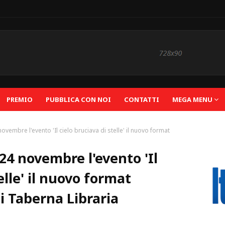
PREMIO
PUBBLICA CON NOI
CONTATTI
MEGA MENU
vembre l'evento 'Il cielo bruciava di stelle' il nuovo format
24 novembre l'evento 'Il
elle' il nuovo format
i Taberna Libraria