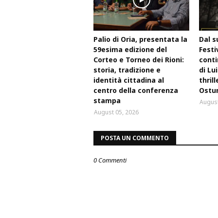
Palio di Oria, presentata la
Dal s
59esima edizione del
Festi
Corteo e Torneo dei Rioni:
conti
storia, tradizione e
di Lu
identità cittadina al
thril
centro della conferenza
Ostu
stampa
August
August 05, 2026
POSTA UN COMMENTO
0 Commenti