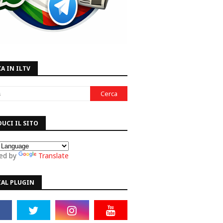
A IN ILTV
UCI IL SITO
ed by
Translate
IAL PLUGIN