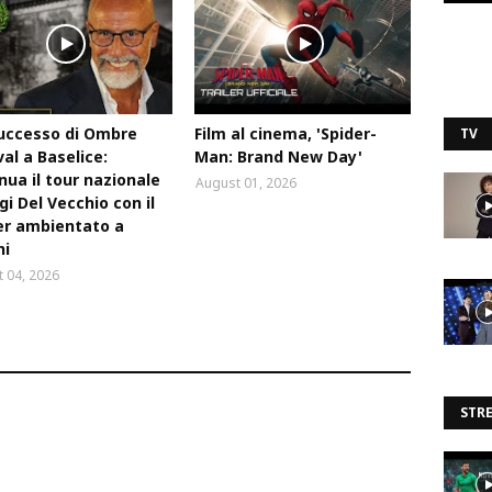
uccesso di Ombre
Film al cinema, 'Spider-
TV
val a Baselice:
Man: Brand New Day'
nua il tour nazionale
August 01, 2026
igi Del Vecchio con il
ler ambientato a
ni
 04, 2026
STR