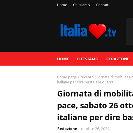
Home
Chi siamo
Contatti
HOME
CHI SIAMO
REDAZIONE
Home page
recent
Giornata di mobilitazio
italiane per dire basta alle guerre
Giornata di mobilit
pace, sabato 26 otto
italiane per dire ba
Redazione
ottobre 26, 2024