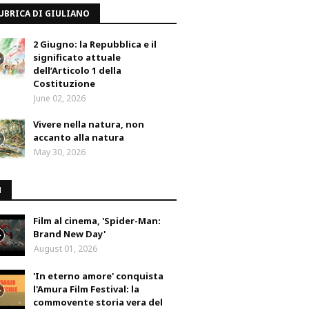
UBRICA DI GIULIANO
2 Giugno: la Repubblica e il
significato attuale
dell’Articolo 1 della
Costituzione
June 02, 2026
Vivere nella natura, non
accanto alla natura
May 30, 2026
M
Film al cinema, 'Spider-Man:
Brand New Day'
August 01, 2026
'In eterno amore' conquista
l'Amura Film Festival: la
commovente storia vera del