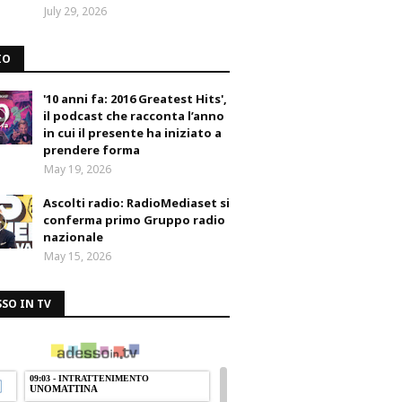
July 29, 2026
IO
'10 anni fa: 2016 Greatest Hits',
il podcast che racconta l’anno
in cui il presente ha iniziato a
prendere forma
May 19, 2026
Ascolti radio: RadioMediaset si
conferma primo Gruppo radio
nazionale
May 15, 2026
SO IN TV