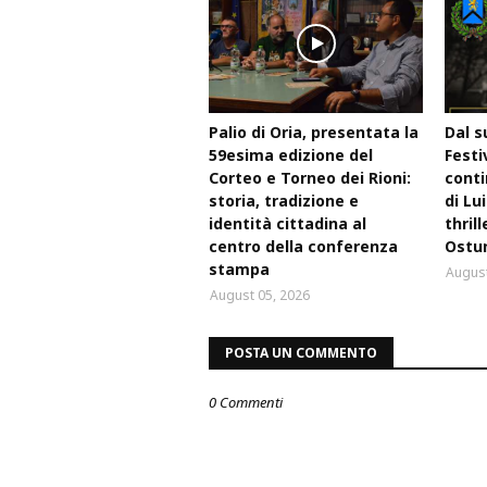
Palio di Oria, presentata la
Dal s
59esima edizione del
Festi
Corteo e Torneo dei Rioni:
conti
storia, tradizione e
di Lu
identità cittadina al
thril
centro della conferenza
Ostu
stampa
August
August 05, 2026
POSTA UN COMMENTO
0 Commenti