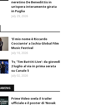
neretino De Benedittis in
un'opera interamente girata
in Puglia
July 29, 2026
'Il mio nome è Riccardo
Cocciante' a Ischia Global Film
Music Festival
July 18, 2026
Tv, 'Tim Battiti Live': da giovedì
2 luglio al via in prima serata
su Canale 5
July 02, 2026
EAMING
Prime Video svela il trailer
ufficiale e il poster di 'Novak