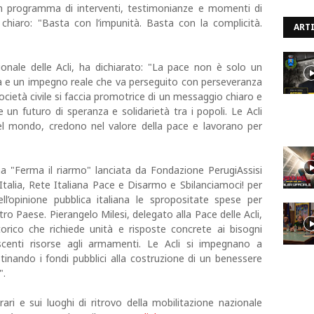
un programma di interventi, testimonianze e momenti di
 chiaro: "Basta con l’impunità. Basta con la complicità.
ARTI
onale delle Acli, ha dichiarato: "La pace non è solo un
va e un impegno reale che va perseguito con perseveranza
cietà civile si faccia promotrice di un messaggio chiaro e
 un futuro di speranza e solidarietà tra i popoli. Le Acli
 nel mondo, credono nel valore della pace e lavorano per
 "Ferma il riarmo" lanciata da Fondazione PerugiAssisi
Italia, Rete Italiana Pace e Disarmo e Sbilanciamoci! per
ell’opinione pubblica italiana le spropositate spese per
ro Paese. Pierangelo Milesi, delegato alla Pace delle Acli,
co che richiede unità e risposte concrete ai bisogni
rescenti risorse agli armamenti. Le Acli si impegnano a
tinando i fondi pubblici alla costruzione di un benessere
".
rari e sui luoghi di ritrovo della mobilitazione nazionale