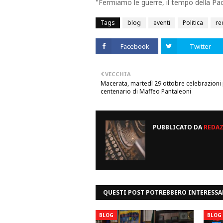
"Fermiamo le guerre, il tempo della Pa
Tags
blog
eventi
Politica
re
Facebook
Twitter
VECCHIA
Macerata, martedì 29 ottobre celebrazioni p
centenario di Maffeo Pantaleoni
PUBBLICATO DA
REDA
QUESTI POST POTREBBERO INTERESSA
BLOG
BLOG