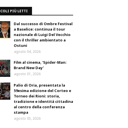
COLI PIÙ LETTI
Dal successo di Ombre Festival
a Baselice: continua il tour
nazionale di Luigi Del Vecchio
con il thriller ambientato a
Ostuni
agosto 04, 2026
Film al cinema, 'Spider-Man:
Brand New Day'
agosto 01, 2026
Palio di Oria, presentata la
59esima edizione del Corteo e
Torneo dei Rioni: storia,
tradizione e identità cittadina
al centro della conferenza
stampa
agosto 05, 2026