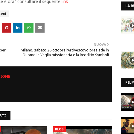
ce è ora" consultare il seguente
link
LA R
cent
NUOVA
er il
Milano, sabato 26 ottobre l’Arcivescovo presiede in
Duomo la Veglia missionaria e la Redditio Symboli
ZIONE
FIL
RTI
BLOG