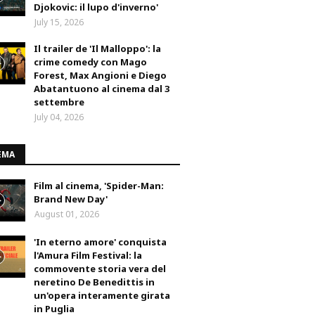
Djokovic: il lupo d'inverno'
July 15, 2026
Il trailer de 'Il Malloppo': la
crime comedy con Mago
Forest, Max Angioni e Diego
Abatantuono al cinema dal 3
settembre
July 04, 2026
EMA
Film al cinema, 'Spider-Man:
Brand New Day'
August 01, 2026
'In eterno amore' conquista
l'Amura Film Festival: la
commovente storia vera del
neretino De Benedittis in
un'opera interamente girata
in Puglia