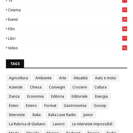
Tv
17
75
Cinema
37
3
Eventi
20
05
Film
56
0
Libri
17
4
Video
92
0
TAGS
Agricoltura
Ambiente
Arte
Attualità
Auto e moto
Aziende
Chiesa
Convegni
Crociere
Cultura
Danza
Economia
Editoria
Editoriale
Energia
Esteri
Estero
Format
Gastronomia
Gossip
Interviste
Italia
Italia Love Radio
Junior
La Rubrica di Giuliano
Lavoro
Le interviste impossibili