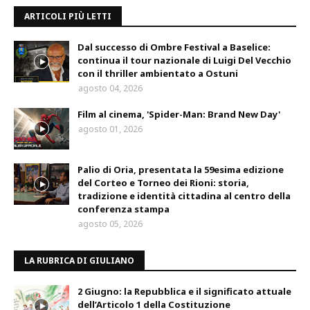
ARTICOLI PIÙ LETTI
Dal successo di Ombre Festival a Baselice:
continua il tour nazionale di Luigi Del Vecchio
con il thriller ambientato a Ostuni
agosto 04, 2026
Film al cinema, 'Spider-Man: Brand New Day'
agosto 01, 2026
Palio di Oria, presentata la 59esima edizione
del Corteo e Torneo dei Rioni: storia,
tradizione e identità cittadina al centro della
conferenza stampa
agosto 05, 2026
LA RUBRICA DI GIULIANO
2 Giugno: la Repubblica e il significato attuale
dell’Articolo 1 della Costituzione