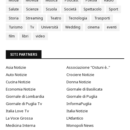
Moda
Movida
Musica
Podcast
Poesia
Radio
Salute
Scienze
Scuola
Società
Spettacolo
Sport
Storia
Streaming
Teatro
Tecnologia
Trasporti
Turismo
Tv
Università
Wedding
cinema
eventi
film
libri
video
SITI PARTNERS
Asia Notizie
Associazione "Ostuni è.."
Auto Notizie
Crociere Notizie
Cucina Notizie
Donna Notizie
Economia Notizie
Giornale di Basilicata
Giornale di Lombardia
Giornale di Puglia
Giornale di Puglia Tv
InformaPuglia
Italia Love Tv
Italia Notizie
La Voce Grossa
L'Atlantico
Medicina Interna
Monopoli News