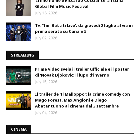
'Il mio nome è Riccardo Cocciante' a Ischia
Global Film Music Festival
July 18, 2026
Tv, 'Tim Battiti Live': da giovedì 2 luglio al via in
prima serata su Canale 5
July 02, 2026
STREAMING
Prime Video svela il trailer ufficiale e il poster
di 'Novak Djokovic: il lupo d'inverno'
July 15, 2026
Il trailer de 'Il Malloppo': la crime comedy con
Mago Forest, Max Angioni e Diego
Abatantuono al cinema dal 3 settembre
July 04, 2026
CINEMA