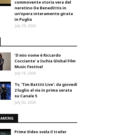
commovente storia vera del
neretino De Benedittis in
un'opera interamente girata
in Puglia
July 29, 2026
'Il mio nome è Riccardo
Cocciante' a Ischia Global Film
Music Festival
July 18, 2026
Tv, 'Tim Battiti Live': da giovedì
2 luglio al via in prima serata
su Canale 5
July 02, 2026
EAMING
Prime Video svela il trailer