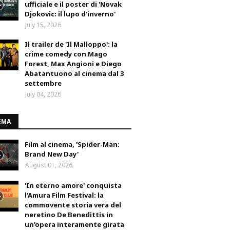
ufficiale e il poster di 'Novak
Djokovic: il lupo d'inverno'
July 15, 2026
Il trailer de 'Il Malloppo': la
crime comedy con Mago
Forest, Max Angioni e Diego
Abatantuono al cinema dal 3
settembre
July 04, 2026
EMA
Film al cinema, 'Spider-Man:
Brand New Day'
August 01, 2026
'In eterno amore' conquista
l'Amura Film Festival: la
commovente storia vera del
neretino De Benedittis in
un'opera interamente girata