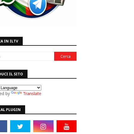
A IN ILTV
UCI IL SITO
ed by
Translate
IAL PLUGIN