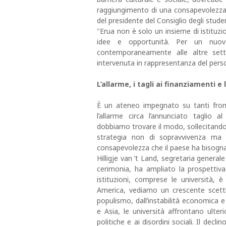
raggiungimento di una consapevolezza at
del presidente del Consiglio degli stude
"Erua non è solo un insieme di istituzi
idee e opportunità. Per un nuovo
contemporaneamente alle altre sett
intervenuta in rappresentanza del pers
L’allarme, i tagli ai finanziamenti e l
È un ateneo impegnato su tanti front
l’allarme circa l’annunciato taglio 
dobbiamo trovare il modo, sollecitando 
strategia non di sopravvivenza ma 
consapevolezza che il paese ha bisogna d
Hilligje van ‘t Land, segretaria generale
cerimonia, ha ampliato la prospettiva a
istituzioni, comprese le università,
America, vediamo un crescente scetti
populismo, dall’instabilità economica e
e Asia, le università affrontano ulteri
politiche e ai disordini sociali. Il dec