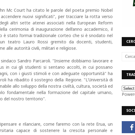
 John Mc Court ha citato le parole del poeta premio Nobel
cendere nuovi significati", per tracciare la rotta verso
 degli altri sette atenei associati nella European Reform
della cerimonia di inaugurazione dell’anno accademico, il
to è stato l’ormai tradizionale corteo che si è snodato nel
CERC
 un teatro Lauro Rossi gremito da docenti, studenti,
lle autorità civili, militari e religiose.
 il sindaco Sandro Parcaroli. "Insieme dobbiamo lavorare e
s in cui gli studenti si sentano accolti, in cui possano
agni, con i giusti stimoli e con adeguate opportunità" ha
TRAD
li ha ribadito il sostegno della Regione. "L'Università di
ile allo sviluppo della nostra civiltà, cultura, società ed
olo fondamentale nella formazione del capitale umano,
Power
o del nostro territorio".
SOC
ripensare e rilanciare, come faremo con la rete Erua, un
sitaria capace di sostenere la crescita personale e