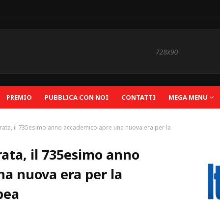
PREMIO
PUBBLICA CON NOI
CONTATTI
MEGA MENU
rata, il 735esimo anno accademico apre una nuova era per la
rata, il 735esimo anno
a nuova era per la
pea