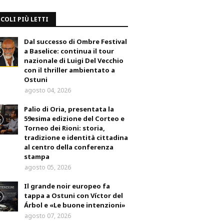
COLI PIÙ LETTI
Dal successo di Ombre Festival
a Baselice: continua il tour
nazionale di Luigi Del Vecchio
con il thriller ambientato a
Ostuni
agosto 04, 2026
Palio di Oria, presentata la
59esima edizione del Corteo e
Torneo dei Rioni: storia,
tradizione e identità cittadina
al centro della conferenza
stampa
agosto 05, 2026
Il grande noir europeo fa
tappa a Ostuni con Víctor del
Árbol e «Le buone intenzioni»
agosto 07, 2026