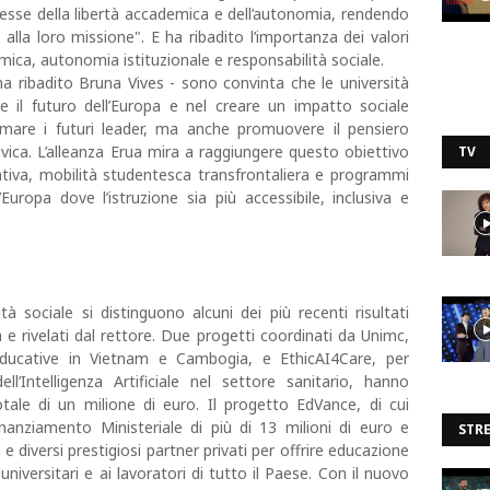
esse della libertà accademica e dell’autonomia, rendendo
e alla loro missione". E ha ribadito l’importanza dei valori
emica, autonomia istituzionale e responsabilità sociale.
a ribadito Bruna Vives - sono convinta che le università
e il futuro dell’Europa e nel creare un impatto sociale
ormare i futuri leader, ma anche promuovere il pensiero
à civica. L’alleanza Erua mira a raggiungere questo obiettivo
TV
rativa, mobilità studentesca transfrontaliera e programmi
uropa dove l’istruzione sia più accessibile, inclusiva e
à sociale si distinguono alcuni dei più recenti risultati
a e rivelati dal rettore. Due progetti coordinati da Unimc,
 educative in Vietnam e Cambogia, e EthicAI4Care, per
ell’Intelligenza Artificiale nel settore sanitario, hanno
ale di un milione di euro. Il progetto EdVance, di cui
nanziamento Ministeriale di più di 13 milioni di euro e
STR
e diversi prestigiosi partner privati per offrire educazione
 universitari e ai lavoratori di tutto il Paese. Con il nuovo