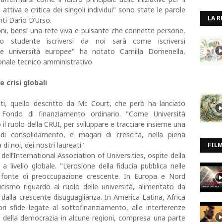
tiva e critica dei singoli individui" sono state le parole
LA R
nti Dario D’Urso.
oni, bensì una rete viva e pulsante che connette persone,
 studente iscriversi da noi sarà come iscriversi
e università europee" ha notato Camilla Domenella,
onale tecnico amministrativo.
e crisi globali
i, quello descritto da Mc Court, che però ha lanciato
al Fondo di finanziamento ordinario. "Come Università
il ruolo della CRUI, per sviluppare e tracciare insieme una
di consolidamento, e magari di crescita, nella piena
i noi, dei nostri laureati".
FIL
 dell’International Association of Universities, ospite della
 livello globale. "L’erosione della fiducia pubblica nelle
 è fonte di preoccupazione crescente. In Europa e Nord
cismo riguardo al ruolo delle università, alimentato da
 dalla crescente disuguaglianza. In America Latina, Africa
ori sfide legate al sottofinanziamento, alle interferenze
lino della democrazia in alcune regioni, compresa una parte