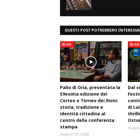
QUESTI POST POTREBBERO INTERESSA
BLOG
BLOG
Palio di Oria, presentata la
Dal s
59esima edizione del
Festi
Corteo e Torneo dei Rioni:
conti
storia, tradizione e
di Lu
identità cittadina al
thril
centro della conferenza
Ostu
stampa
August
August 05, 2026