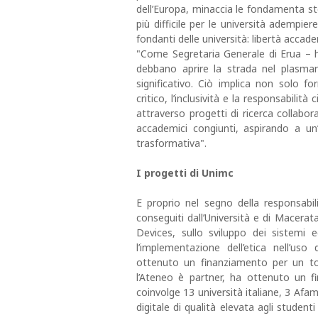
dell’Europa, minaccia le fondamenta st
più difficile per le università adempier
fondanti delle università: libertà accad
"Come Segretaria Generale di Erua – h
debbano aprire la strada nel plasmar
significativo. Ciò implica non solo f
critico, l’inclusività e la responsabilit
attraverso progetti di ricerca collabo
accademici congiunti, aspirando a un’E
trasformativa".
I progetti di Unimc
E proprio nel segno della responsabilit
conseguiti dall’Università e di Macerat
Devices, sullo sviluppo dei sistemi
l’implementazione dell’etica nell’uso d
ottenuto un finanziamento per un tot
l’Ateneo è partner, ha ottenuto un fi
coinvolge 13 università italiane, 3 Afam 
digitale di qualità elevata agli studenti