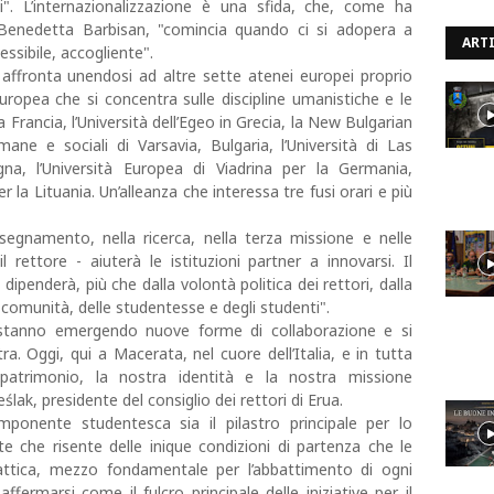
i". L’internazionalizzazione è una sfida, che, come ha
 Benedetta Barbisan, "comincia quando ci si adopera a
ARTI
ssibile, accogliente".
 affronta unendosi ad altre sette atenei europei proprio
 europea che si concentra sulle discipline umanistiche e le
 la Francia, l’Università dell’Egeo in Grecia, la New Bulgarian
umane e sociali di Varsavia, Bulgaria, l’Università di Las
a, l’Università Europea di Viadrina per la Germania,
r la Lituania. Un’alleanza che interessa tre fusi orari e più
segnamento, nella ricerca, nella terza missione e nelle
 rettore - aiuterà le istituzioni partner a innovarsi. Il
ipenderà, più che dalla volontà politica dei rettori, dalla
 comunità, delle studentesse e degli studenti".
 stanno emergendo nuove forme di collaborazione e si
. Oggi, qui a Macerata, nel cuore dell’Italia, e in tutta
 patrimonio, la nostra identità e la nostra missione
k, presidente del consiglio dei rettori di Erua.
mponente studentesca sia il pilastro principale per lo
e che risente delle inique condizioni di partenza che le
dattica, mezzo fondamentale per l’abbattimento di ogni
ffermarsi come il fulcro principale delle iniziative per il