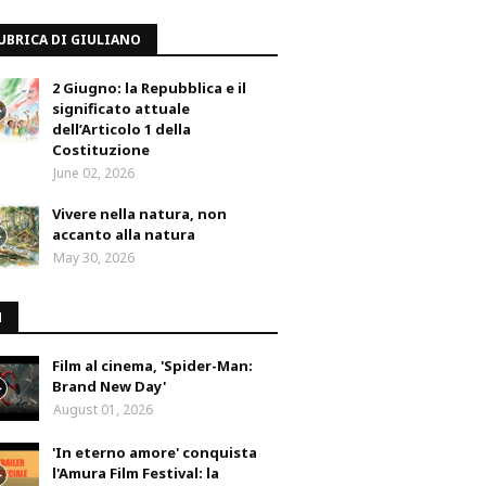
UBRICA DI GIULIANO
2 Giugno: la Repubblica e il
significato attuale
dell’Articolo 1 della
Costituzione
June 02, 2026
Vivere nella natura, non
accanto alla natura
May 30, 2026
M
Film al cinema, 'Spider-Man:
Brand New Day'
August 01, 2026
'In eterno amore' conquista
l'Amura Film Festival: la