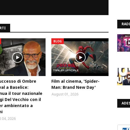
RAD
RTI
BLOG
uccesso di Ombre
Film al cinema, 'Spider-
val a Baselice:
Man: Brand New Day'
nua il tour nazionale
August 01, 2026
igi Del Vecchio con il
ADES
ler ambientato a
ni
 04, 2026