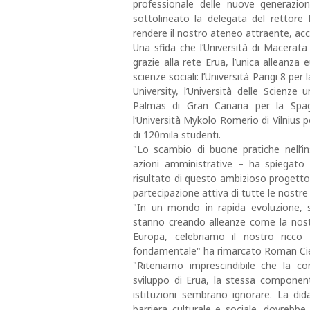
professionale delle nuove generazion
sottolineato la delegata del rettore
rendere il nostro ateneo attraente, acce
Una sfida che l’Università di Macerata
grazie alla rete Erua, l’unica alleanza
scienze sociali: l’Università Parigi 8 per
University, l’Università delle Scienze 
Palmas di Gran Canaria per la Spagn
l’Università Mykolo Romerio di Vilnius pe
di 120mila studenti.
"Lo scambio di buone pratiche nell’in
azioni amministrative – ha spiegato il
risultato di questo ambizioso progetto d
partecipazione attiva di tutte le nostre
"In un mondo in rapida evoluzione,
stanno creando alleanze come la nostra
Europa, celebriamo il nostro ricco
fondamentale" ha rimarcato Roman Cieśla
"Riteniamo imprescindibile che la co
sviluppo di Erua, la stessa component
istituzioni sembrano ignorare. La di
barriera culturale e sociale, dovrebbe a