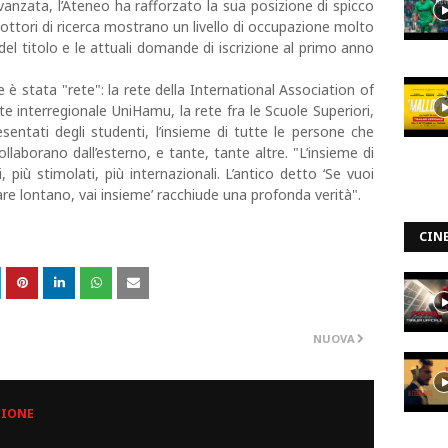
anzata, l’Ateneo ha rafforzato la sua posizione di spicco
 dottori di ricerca mostrano un livello di occupazione molto
l titolo e le attuali domande di iscrizione al primo anno
e è stata "rete": la rete della International Association of
ete interregionale UniHamu, la rete fra le Scuole Superiori,
esentati degli studenti, l’insieme di tutte le persone che
ollaborano dall’esterno, e tante, tante altre. "L’insieme di
i, più stimolati, più internazionali. L’antico detto ‘Se vuoi
are lontano, vai insieme’ racchiude una profonda verità".
CIN
NUOVA
ZIONE