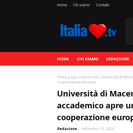
Home
Chi siamo
Contatti
HOME
CHI SIAMO
REDAZIONE
Home page
Università
Università di Mace
cooperazione europea
Università di Mace
accademico apre un
cooperazione euro
Redazione
settembre 13, 2024