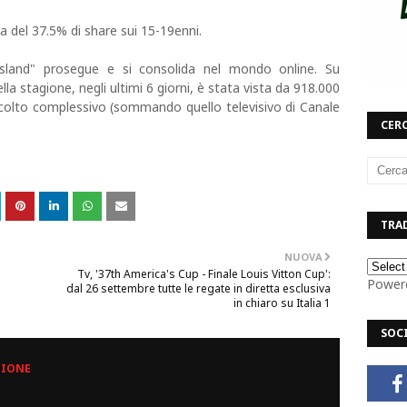
a del 37.5% di share sui 15-19enni.
Island" prosegue e si consolida nel mondo online. Su
la stagione, negli ultimi 6 giorni, è stata vista da 918.000
scolto complessivo (sommando quello televisivo di Canale
CERC
TRAD
NUOVA
Tv, '37th America's Cup - Finale Louis Vitton Cup':
Power
dal 26 settembre tutte le regate in diretta esclusiva
in chiaro su Italia 1
SOC
ZIONE