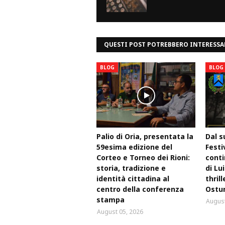
QUESTI POST POTREBBERO INTERESSA
BLOG
BLOG
Palio di Oria, presentata la
Dal s
59esima edizione del
Festi
Corteo e Torneo dei Rioni:
conti
storia, tradizione e
di Lu
identità cittadina al
thril
centro della conferenza
Ostu
stampa
August
August 05, 2026