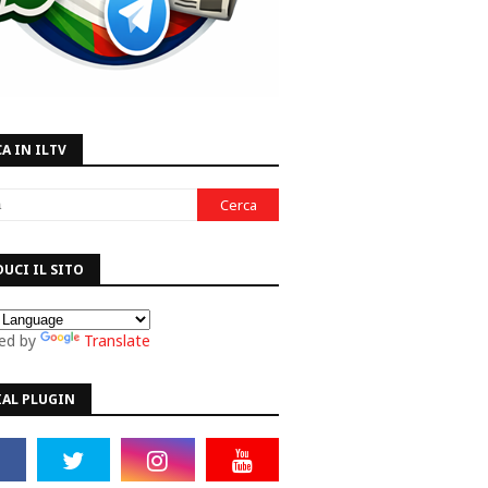
A IN ILTV
UCI IL SITO
ed by
Translate
IAL PLUGIN