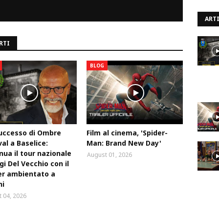
ARTI
RTI
BLOG
uccesso di Ombre
Film al cinema, 'Spider-
val a Baselice:
Man: Brand New Day'
nua il tour nazionale
August 01, 2026
igi Del Vecchio con il
ler ambientato a
ni
 04, 2026