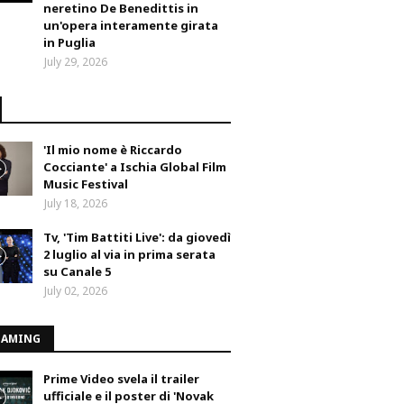
neretino De Benedittis in
un'opera interamente girata
in Puglia
July 29, 2026
'Il mio nome è Riccardo
Cocciante' a Ischia Global Film
Music Festival
July 18, 2026
Tv, 'Tim Battiti Live': da giovedì
2 luglio al via in prima serata
su Canale 5
July 02, 2026
EAMING
Prime Video svela il trailer
ufficiale e il poster di 'Novak