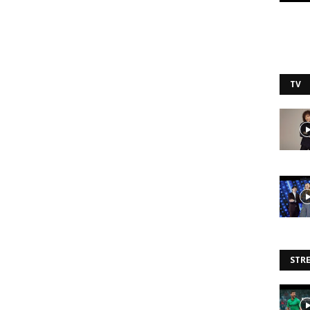
TV
STR