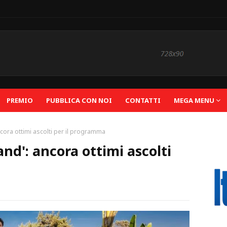
PREMIO
PUBBLICA CON NOI
CONTATTI
MEGA MENU
ncora ottimi ascolti per il programma
and': ancora ottimi ascolti