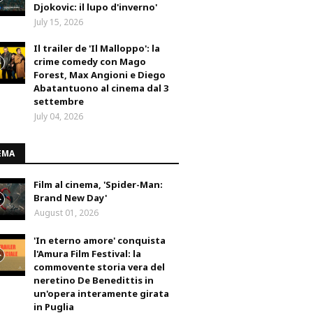
Djokovic: il lupo d'inverno'
July 15, 2026
Il trailer de 'Il Malloppo': la
crime comedy con Mago
Forest, Max Angioni e Diego
Abatantuono al cinema dal 3
settembre
July 04, 2026
EMA
Film al cinema, 'Spider-Man:
Brand New Day'
August 01, 2026
'In eterno amore' conquista
l'Amura Film Festival: la
commovente storia vera del
neretino De Benedittis in
un'opera interamente girata
in Puglia