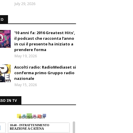
July 29, 2026
IO
'10 anni fa: 2016 Greatest Hits',
il podcast che racconta l’anno
in cui il presente ha iniziato a
prendere forma
May 19, 2026
Ascolti radio: RadioMediaset si
conferma primo Gruppo radio
nazionale
May 15, 2026
SO IN TV