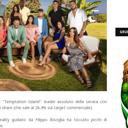
GRU
r "Temptation Island": leader assoluto della serata con
di share (che sale al 26.4% sul target commerciale).
ality guidato da Filippo Bisciglia ha toccato picchi di
e.