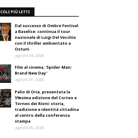
COLI PIÙ LETTI
Dal successo di Ombre Festival
a Baselice: continua il tour
nazionale di Luigi Del Vecchio
con il thriller ambientato a
Ostuni
agosto 04, 2026
Film al cinema, 'Spider-Man:
Brand New Day'
agosto 01, 2026
Palio di Oria, presentata la
59esima edizione del Corteo e
Torneo dei Rioni: storia,
tradizione e identità cittadina
al centro della conferenza
stampa
agosto 05, 2026