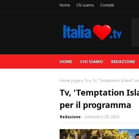
Home
Chi siamo
Contatti
HOME
CHI SIAMO
REDAZIONE
Home page
Tv
Tv, 'Temptation Island': a
Tv, 'Temptation Isl
per il programma
Redazione
settembre 26, 2024