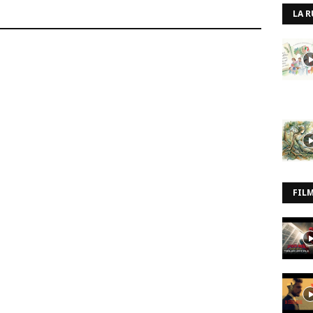
LA R
FIL