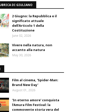
UBRICA DI GIULIANO
2 Giugno: la Repubblica e il
significato attuale
dell’Articolo 1 della
Costituzione
June 02, 2026
Vivere nella natura, non
accanto alla natura
May 30, 2026
M
Film al cinema, 'Spider-Man:
Brand New Day'
August 01, 2026
'In eterno amore' conquista
l'Amura Film Festival: la
commovente storia vera del