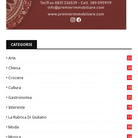
CATEGORIE
Arte
22
7
Chiesa
28
7
Crociere
55
Cultura
18
7
Gastronomia
21
8
Interviste
78
La Rubrica Di Giuliano
17
6
Moda
99
Musica
10