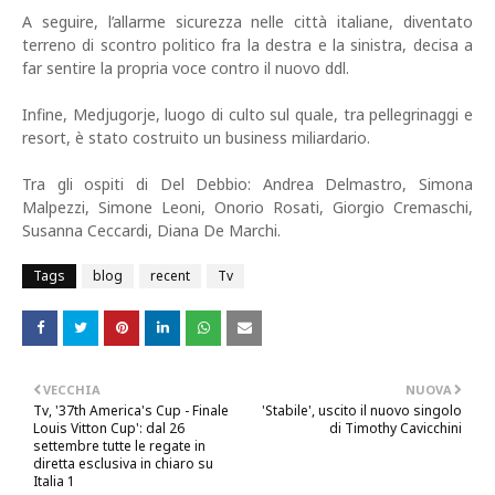
A seguire, l’allarme sicurezza nelle città italiane, diventato
terreno di scontro politico fra la destra e la sinistra, decisa a
far sentire la propria voce contro il nuovo ddl.
Infine, Medjugorje, luogo di culto sul quale, tra pellegrinaggi e
resort, è stato costruito un business miliardario.
Tra gli ospiti di Del Debbio: Andrea Delmastro, Simona
Malpezzi, Simone Leoni, Onorio Rosati, Giorgio Cremaschi,
Susanna Ceccardi, Diana De Marchi.
Tags
blog
recent
Tv
VECCHIA
NUOVA
Tv, '37th America's Cup - Finale
'Stabile', uscito il nuovo singolo
Louis Vitton Cup': dal 26
di Timothy Cavicchini
settembre tutte le regate in
diretta esclusiva in chiaro su
Italia 1