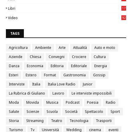
0
Libri
17
4
Video
92
0
TAGS
Agricoltura
Ambiente
Arte
Attualità
Auto e moto
Aziende
Chiesa
Convegni
Crociere
Cultura
Danza
Economia
Editoria
Editoriale
Energia
Esteri
Estero
Format
Gastronomia
Gossip
Interviste
Italia
Italia Love Radio
Junior
La Rubrica di Giuliano
Lavoro
Le interviste impossibili
Moda
Movida
Musica
Podcast
Poesia
Radio
Salute
Scienze
Scuola
Società
Spettacolo
Sport
Storia
Streaming
Teatro
Tecnologia
Trasporti
Turismo
Tv
Università
Wedding
cinema
eventi