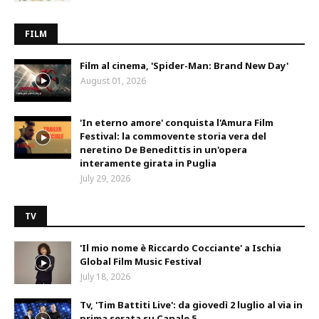
FILM
Film al cinema, 'Spider-Man: Brand New Day'
August 01, 2026
'In eterno amore' conquista l'Amura Film
Festival: la commovente storia vera del
neretino De Benedittis in un'opera
interamente girata in Puglia
July 29, 2026
TV
'Il mio nome è Riccardo Cocciante' a Ischia
Global Film Music Festival
July 18, 2026
Tv, 'Tim Battiti Live': da giovedì 2 luglio al via in
prima serata su Canale 5