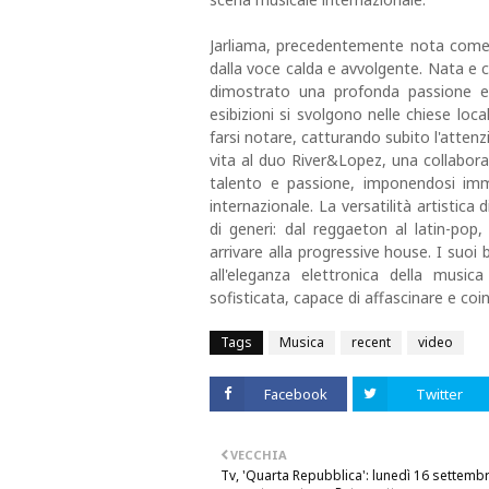
Jarliama, precedentemente nota come 
dalla voce calda e avvolgente. Nata e c
dimostrato una profonda passione ed 
esibizioni si svolgono nelle chiese local
farsi notare, catturando subito l'attenzi
vita al duo River&Lopez, una collabora
talento e passione, imponendosi im
internazionale. La versatilità artistic
di generi: dal reggaeton al latin-pop,
arrivare alla progressive house. I suoi
all'eleganza elettronica della musi
sofisticata, capace di affascinare e coinv
Tags
Musica
recent
video
Facebook
Twitter
VECCHIA
Tv, 'Quarta Repubblica': lunedì 16 settem