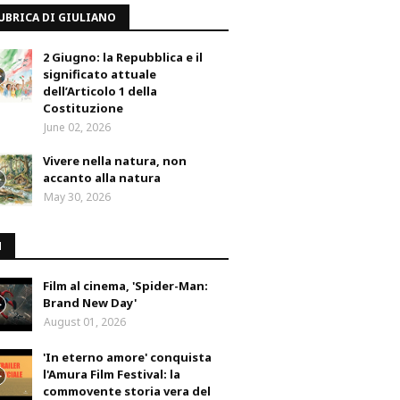
UBRICA DI GIULIANO
2 Giugno: la Repubblica e il
significato attuale
dell’Articolo 1 della
Costituzione
June 02, 2026
Vivere nella natura, non
accanto alla natura
May 30, 2026
M
Film al cinema, 'Spider-Man:
Brand New Day'
August 01, 2026
'In eterno amore' conquista
l'Amura Film Festival: la
commovente storia vera del