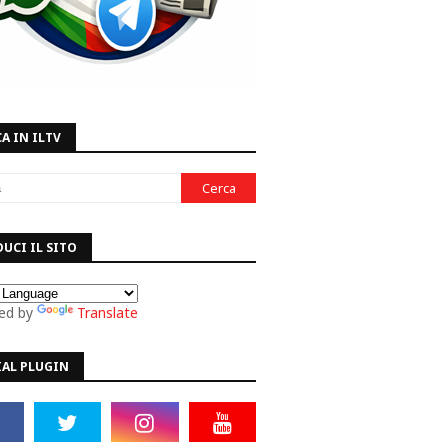
A IN ILTV
UCI IL SITO
ed by
Translate
IAL PLUGIN