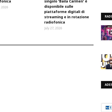
fonica
singolo 'Baila Carmen' è
disponibile sulle
, 2026
piattaforme digitali di
RAD
streaming e in rotazione
radiofonica
July 27, 2026
ADES