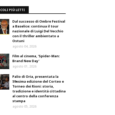
COLI PIÙ LETTI
Dal successo di Ombre Festival
a Baselice: continua il tour
nazionale di Luigi Del Vecchio
con il thriller ambientato a
Ostuni
agosto 04, 2026
Film al cinema, 'Spider-Man:
Brand New Day'
agosto 01, 2026
Palio di Oria, presentata la
59esima edizione del Corteo e
Torneo dei Rioni: storia,
tradizione e identità cittadina
al centro della conferenza
stampa
agosto 05, 2026