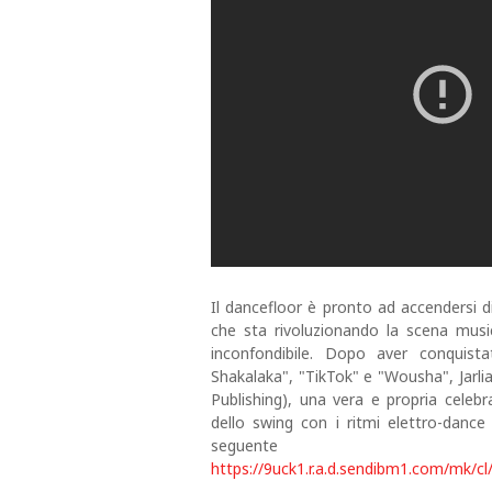
Il dancefloor è pronto ad accendersi d
che sta rivoluzionando la scena music
inconfondibile. Dopo aver conquis
Shakalaka", "TikTok" e "Wousha", Jarli
Publishing), una vera e propria celebr
dello swing con i ritmi elettro-dance
segue
https://9uck1.r.a.d.sendibm1.com/mk