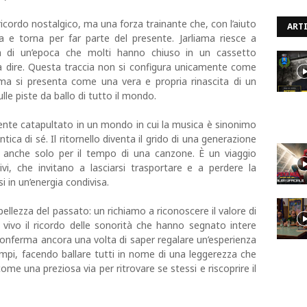
ricordo nostalgico, ma una forza trainante che, con l’aiuto
ARTI
a e torna per far parte del presente. Jarliama riesce a
 pura di un’epoca che molti hanno chiuso in un cassetto
a dire. Questa traccia non si configura unicamente come
 ma si presenta come una vera e propria rinascita di un
lle piste da ballo di tutto il mondo.
ente catapultato in un mondo in cui la musica è sinonimo
ntica di sé. Il ritornello diventa il grido di una generazione
a, anche solo per il tempo di una canzone. È un viaggio
vi, che invitano a lasciarsi trasportare e a perdere la
i in un’energia condivisa.
bellezza del passato: un richiamo a riconoscere il valore di
vivo il ricordo delle sonorità che hanno segnato intere
conferma ancora una volta di saper regalare un’esperienza
mpi, facendo ballare tutti in nome di una leggerezza che
me una preziosa via per ritrovare se stessi e riscoprire il