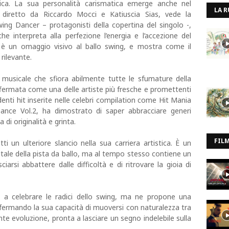
ica. La sua personalità carismatica emerge anche nel
LA R
he, diretto da Riccardo Mocci e Katiuscia Sias, vede la
wing Dancer – protagonisti della copertina del singolo -,
che interpreta alla perfezione l’energia e l’accezione del
, è un omaggio visivo al ballo swing, e mostra come il
rilevante.
 musicale che sfiora abilmente tutte le sfumature della
 affermata come una delle artiste più fresche e promettenti
enti hit inserite nelle celebri compilation come Hit Mania
e Vol.2, ha dimostrato di saper abbracciare generi
di originalità e grinta.
FIL
tti un ulteriore slancio nella sua carriera artistica. È un
vitale della pista da ballo, ma al tempo stesso contiene un
arsi abbattere dalle difficoltà e di ritrovare la gioia di
ta a celebrare le radici dello swing, ma ne propone una
fermando la sua capacità di muoversi con naturalezza tra
nte evoluzione, pronta a lasciare un segno indelebile sulla