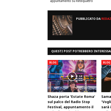
appuntamento su Retequattro
PUBBLICATO DA
REDA
QUESTI POST POTREBBERO INTERESSA
BLOG
BLOG
Shaza porta 'Estate Roma'
Samar
sul palco del Radio Stop
'Vogli
Festival, appuntamento il
sarà 