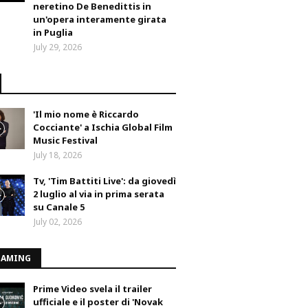
neretino De Benedittis in
un'opera interamente girata
in Puglia
July 29, 2026
'Il mio nome è Riccardo
Cocciante' a Ischia Global Film
Music Festival
July 18, 2026
Tv, 'Tim Battiti Live': da giovedì
2 luglio al via in prima serata
su Canale 5
July 02, 2026
EAMING
Prime Video svela il trailer
ufficiale e il poster di 'Novak