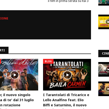
il film in prima serata su Rai 3
ZIONE
RTI
CIN
BLOG
, il nuovo singolo
I Tarantolati di Tricarico e
a di te' dal 31 luglio
Lello Analfino feat. Elio
in rotazione
Biffi e Saturnino, il nuovo