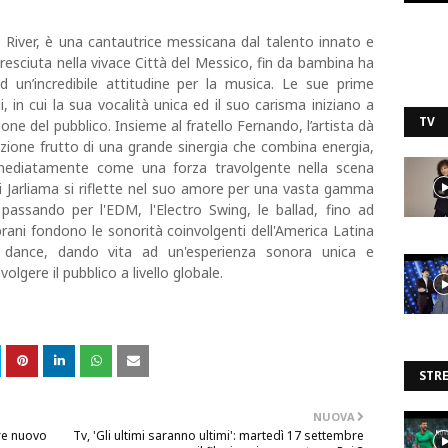
River, è una cantautrice messicana dal talento innato e
resciuta nella vivace Città del Messico, fin da bambina ha
un’incredibile attitudine per la musica. Le sue prime
i, in cui la sua vocalità unica ed il suo carisma iniziano a
TV
one del pubblico. Insieme al fratello Fernando, l’artista dà
zione frutto di una grande sinergia che combina energia,
mediatamente come una forza travolgente nella scena
a di Jarliama si riflette nel suo amore per una vasta gamma
 passando per l'EDM, l'Electro Swing, le ballad, fino ad
 brani fondono le sonorità coinvolgenti dell'America Latina
ca dance, dando vita ad un'esperienza sonora unica e
olgere il pubblico a livello globale.
STR
NUOVA
bre nuovo
Tv, 'Gli ultimi saranno ultimi': martedì 17 settembre