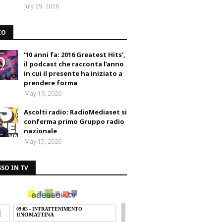
July 29, 2026
IO
'10 anni fa: 2016 Greatest Hits',
il podcast che racconta l’anno
in cui il presente ha iniziato a
prendere forma
May 19, 2026
Ascolti radio: RadioMediaset si
conferma primo Gruppo radio
nazionale
May 15, 2026
SO IN TV