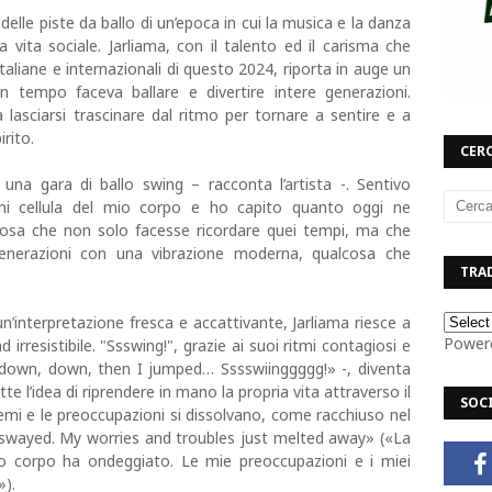
elle piste da ballo di un’epoca in cui la musica e la danza
la vita sociale. Jarliama, con il talento ed il carisma che
italiane e internazionali di questo 2024, riporta in auge un
 tempo faceva ballare e divertire intere generazioni.
 lasciarsi trascinare dal ritmo per tornare a sentire e a
irito.
CERC
na gara di ballo swing – racconta l’artista -. Sentivo
ogni cellula del mio corpo e ho capito quanto oggi ne
osa che non solo facesse ricordare quei tempi, ma che
generazioni con una vibrazione moderna, qualcosa che
TRAD
’interpretazione fresca e accattivante, Jarliama riesce a
Power
rresistibile. "Ssswing!", grazie ai suoi ritmi contagiosi e
, down, down, then I jumped… Sssswiinggggg!» -, diventa
tte l’idea di riprendere in mano la propria vita attraverso il
SOC
lemi e le preoccupazioni si dissolvano, come racchiuso nel
swayed. My worries and troubles just melted away» («La
io corpo ha ondeggiato. Le mie preoccupazioni e i miei
»).