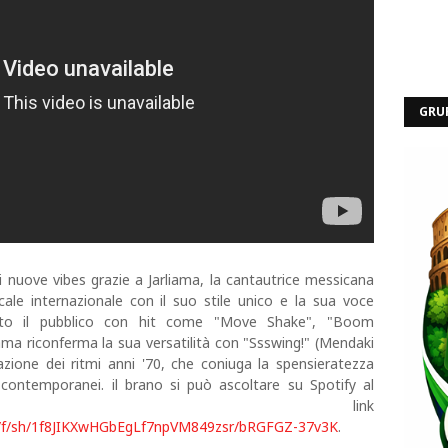
GRU
i nuove vibes grazie a Jarliama, la cantautrice messicana
ale internazionale con il suo stile unico e la sua voce
tato il pubblico con hit come "Move Shake", "Boom
ama riconferma la sua versatilità con "Ssswing!" (Mendaki
azione dei ritmi anni '70, che coniuga la spensieratezza
 contemporanei. il brano si può ascoltare su Spotify al
nte link
/cl/f/sh/1f8JIKXwHGbEgLf7npVM849zsr/bRGFGZ-37v3K
.