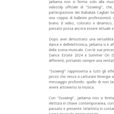
Jarliama non si ferma solo alla mus
videoclip ufficiale di "Ssswing!", c
partecipazione dei Babalula Cagliari S
una coppia di ballerini professionisti 
brano. Il video, colorato e dinamico
passato possa ancora essere attuale e 
Dopo aver dimostrato una versatilità
dance e dell’elettronica, Jarliama si è
della scena musicale. Con le sue preced
Dance Estate 2024 e Summer On Danc
differenti, portando sempre una ventata 
"Ssswing!" rappresenta a tutti gli effe
pezzo che riesce a catturare l’energia 
messaggio profondo: quello di non lasci
vivere attraverso la musica.
Con "Ssswing!", Jarliama non si limi
rilettura in chiave contemporanea, con
passato e presente. Un’artista in costa
scena musicale internazionale.