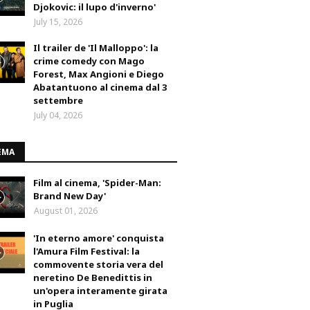
Djokovic: il lupo d'inverno'
July 15, 2026
Il trailer de 'Il Malloppo': la
crime comedy con Mago
Forest, Max Angioni e Diego
Abatantuono al cinema dal 3
settembre
July 04, 2026
EMA
Film al cinema, 'Spider-Man:
Brand New Day'
August 01, 2026
'In eterno amore' conquista
l'Amura Film Festival: la
commovente storia vera del
neretino De Benedittis in
un'opera interamente girata
in Puglia