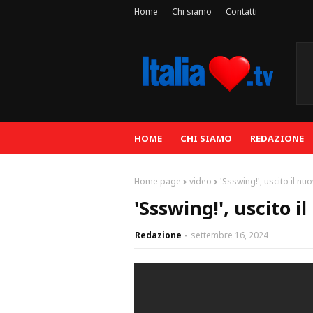
Home
Chi siamo
Contatti
HOME
CHI SIAMO
REDAZIONE
Home page
video
'Ssswing!', uscito il nu
'Ssswing!', uscito i
Redazione
settembre 16, 2024