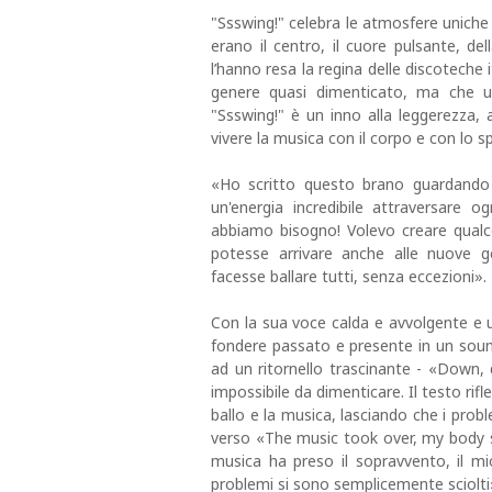
"Ssswing!" celebra le atmosfere uniche d
erano il centro, il cuore pulsante, del
l’hanno resa la regina delle discoteche 
genere quasi dimenticato, ma che un
"Ssswing!" è un inno alla leggerezza, a
vivere la musica con il corpo e con lo sp
«Ho scritto questo brano guardando u
un'energia incredibile attraversare 
abbiamo bisogno! Volevo creare qualc
potesse arrivare anche alle nuove 
facesse ballare tutti, senza eccezioni».
Con la sua voce calda e avvolgente e un
fondere passato e presente in un sound i
ad un ritornello trascinante - «Down
impossibile da dimenticare. Il testo rifle
ballo e la musica, lasciando che i prob
verso «The music took over, my body 
musica ha preso il sopravvento, il m
problemi si sono semplicemente sciolti