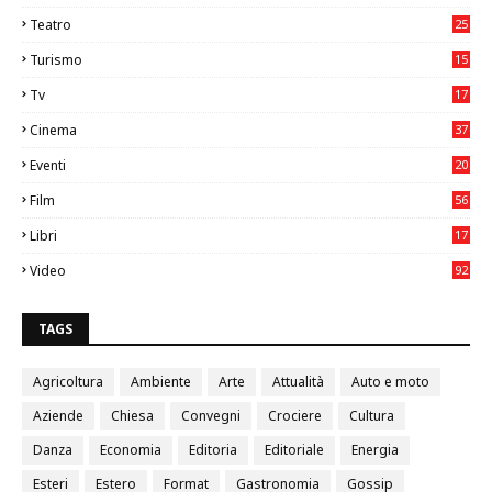
Teatro
25
2
Turismo
15
2
Tv
17
75
Cinema
37
3
Eventi
20
05
Film
56
0
Libri
17
4
Video
92
0
TAGS
Agricoltura
Ambiente
Arte
Attualità
Auto e moto
Aziende
Chiesa
Convegni
Crociere
Cultura
Danza
Economia
Editoria
Editoriale
Energia
Esteri
Estero
Format
Gastronomia
Gossip