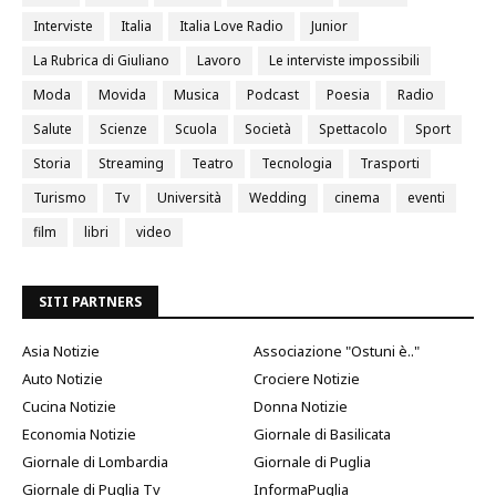
Interviste
Italia
Italia Love Radio
Junior
La Rubrica di Giuliano
Lavoro
Le interviste impossibili
Moda
Movida
Musica
Podcast
Poesia
Radio
Salute
Scienze
Scuola
Società
Spettacolo
Sport
Storia
Streaming
Teatro
Tecnologia
Trasporti
Turismo
Tv
Università
Wedding
cinema
eventi
film
libri
video
SITI PARTNERS
Asia Notizie
Associazione "Ostuni è.."
Auto Notizie
Crociere Notizie
Cucina Notizie
Donna Notizie
Economia Notizie
Giornale di Basilicata
Giornale di Lombardia
Giornale di Puglia
Giornale di Puglia Tv
InformaPuglia