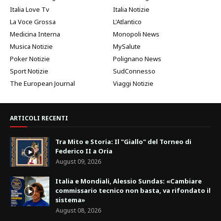
Italia Love Tv
Italia Notizie
La Voce Grossa
L'Atlantico
Medicina Interna
Monopoli News
Musica Notizie
MySalute
Poker Notizie
Polignano News
Sport Notizie
SudConnesso
The European Journal
Viaggi Notizie
ARTICOLI RECENTI
Tra Mito e Storia: Il "Giallo" del Torneo di
Federico II a Oria
August 09, 2026
Italia e Mondiali, Alessio Sundas: «Cambiare
commissario tecnico non basta, va rifondato il
sistema»
August 08, 2026