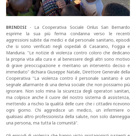
BRINDISI
- La Cooperativa Sociale Onlus San Bernardo
esprime la sua più ferma condanna verso le recenti
aggressioni subite dai medici e dal personale sanitario, episodi
che si sono verificati negli ospedali di Casarano, Foggia e
Manduria. "Le notizie di violenza contro coloro che dedicano
la propria vita alla cura e al benessere degli altri sono motivo
di grave preoccupazione e meritano un intervento deciso e
immediato" dichiara Giuseppe Natale, Direttore Generale della
Cooperativa "La violenza contro il personale sanitario è un
segnale allarmante di una deriva sociale che non possiamo più
ignorare. Non solo mina la sicurezza degli operatori sanitari,
ma colpisce anche il cuore del nostro sistema di assistenza,
mettendo a rischio la qualità delle cure che i cittadini ricevono
ogni giorno. Chi aggredisce un medico, un infermiere o
qualsiasi altro professionista della salute, non solo danneggia
una persona, ma tutta la comunità".
Gli episodi di violenza che hanno visto protagonisti pazienti e