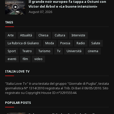
Il grande noir europeo fa tappa a Ostuni con
Víctor del Árbol e «Le buone intenzioni»
August 07, 2026
TAGS
Arte
Attualità
Chiesa
Cultura
Interviste
La Rubrica di Giuliano
Moda
Poesia
Radio
Salute
Sport
Teatro
Turismo
Tv
Università
cinema
eventi
film
video
ITALIA LOVE TV
"Italia Love Tv" è una testata del gruppo "Giornale di Puglia", testata
giornalistica N° 1314/2010 registrata al Trib. Di Bari il 06/05/2010. Sito
registrato su Copyright House ID n°329155544.
POPULAR POSTS