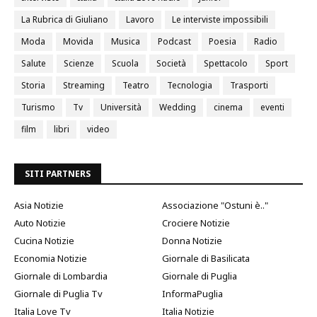
La Rubrica di Giuliano
Lavoro
Le interviste impossibili
Moda
Movida
Musica
Podcast
Poesia
Radio
Salute
Scienze
Scuola
Società
Spettacolo
Sport
Storia
Streaming
Teatro
Tecnologia
Trasporti
Turismo
Tv
Università
Wedding
cinema
eventi
film
libri
video
SITI PARTNERS
Asia Notizie
Associazione "Ostuni è.."
Auto Notizie
Crociere Notizie
Cucina Notizie
Donna Notizie
Economia Notizie
Giornale di Basilicata
Giornale di Lombardia
Giornale di Puglia
Giornale di Puglia Tv
InformaPuglia
Italia Love Tv
Italia Notizie