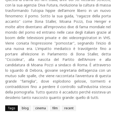
con la sua agenzia Diva Futura, rivoluziona la cultura di massa
trasformando l'utopia hippie dell'amore libero in un nuovo
fenomeno: il porno. Sotto la sua guida, "ragazze della porta
accanto" come Ilona Staller, Moana Pozzi, Eva Henger e
molte altre diventano all'improvviso dive di fama mondiale nel
mondo del porno ed entrano nelle case degli italiani grazie al
boom delle televisioni private e dei videoregistratori in VHS.
Viene coniata l'espressione "pornostar", segnando l'inizio di
una nuova era. L'impatto mediatico è travolgente fino a
portare all'elezione in Parlamento di Ilona Staller, detta
"Cicciolina", alla nascita del Partito dell'Amore e alla
candidatura di Moana Pozzi a sindaco di Roma. È attraverso
lo sguardo di Debora, giovane segretaria dell'agenzia con un
mutuo sulle spalle, che viene raccontata l'avventura di questa
grande "famiglia", dove esplodono gelosie, tormenti e
contraddizioni fino a perdere il controllo sull'industria stessa
della pornografia. Tutto questo è accaduto perché esisteva un
desiderio tanto nascosto quanto grande: quello di tutti.
Tags
blog
cinema
film
recent