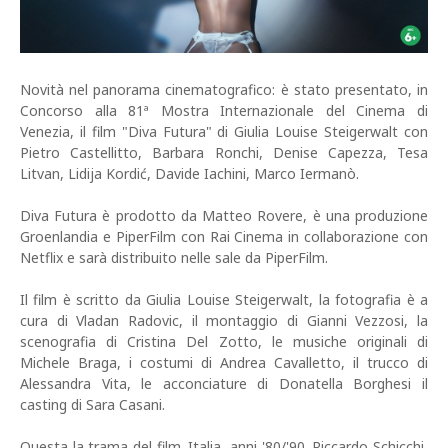
Novità nel panorama cinematografico: è stato presentato, in
Concorso alla 81ª Mostra Internazionale del Cinema di
Venezia, il film "Diva Futura" di Giulia Louise Steigerwalt con
Pietro Castellitto, Barbara Ronchi, Denise Capezza, Tesa
Litvan, Lidija Kordić, Davide Iachini, Marco Iermanò.
Diva Futura è prodotto da Matteo Rovere, è una produzione
Groenlandia e PiperFilm con Rai Cinema in collaborazione con
Netflix e sarà distribuito nelle sale da PiperFilm.
Il film è scritto da Giulia Louise Steigerwalt, la fotografia è a
cura di Vladan Radovic, il montaggio di Gianni Vezzosi, la
scenografia di Cristina Del Zotto, le musiche originali di
Michele Braga, i costumi di Andrea Cavalletto, il trucco di
Alessandra Vita, le acconciature di Donatella Borghesi il
casting di Sara Casani.
Questa la trama del film. Italia, anni '80/'90. Riccardo Schicchi,