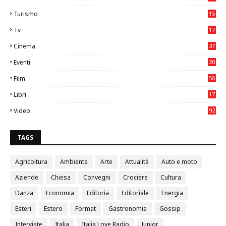
2
Turismo
15
2
Tv
17
75
Cinema
37
3
Eventi
20
05
Film
56
0
Libri
17
4
Video
92
0
TAGS
Agricoltura
Ambiente
Arte
Attualità
Auto e moto
Aziende
Chiesa
Convegni
Crociere
Cultura
Danza
Economia
Editoria
Editoriale
Energia
Esteri
Estero
Format
Gastronomia
Gossip
Interviste
Italia
Italia Love Radio
Junior