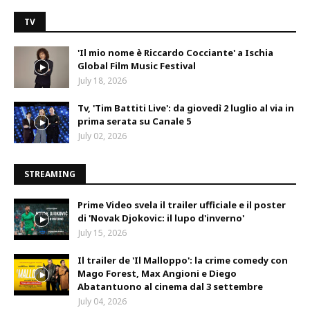
TV
'Il mio nome è Riccardo Cocciante' a Ischia
Global Film Music Festival
July 18, 2026
Tv, 'Tim Battiti Live': da giovedì 2 luglio al via in
prima serata su Canale 5
July 02, 2026
STREAMING
Prime Video svela il trailer ufficiale e il poster
di 'Novak Djokovic: il lupo d'inverno'
July 15, 2026
Il trailer de 'Il Malloppo': la crime comedy con
Mago Forest, Max Angioni e Diego
Abatantuono al cinema dal 3 settembre
July 04, 2026