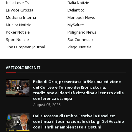
Italia Love Tv
Italia Notizie
La Voce Grossa
L'Atlantico
Medicina Interna
Monopoli News
Musica Notizie
MySalute
Poker Notizie
Polignano News
Sport Notizie
SudConnesso
The European Journal
Viaggi Notizie
ARTICOLI RECENTI
Palio di Oria, presentata la 59esima edizione
del Corteo e Torneo dei Rioni: storia,
tradizione e identità cittadina al centro della
conferenza stampa
August 05, 2026
Dal successo di Ombre Festival a Baselice:
continua il tour nazionale di Luigi Del Vecchio
con il thriller ambientato a Ostuni