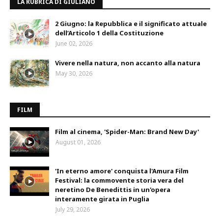
LA RUBRICA DI GIULIANO
2 Giugno: la Repubblica e il significato attuale
dell’Articolo 1 della Costituzione
June 02, 2026
Vivere nella natura, non accanto alla natura
May 30, 2026
FILM
Film al cinema, 'Spider-Man: Brand New Day'
August 01, 2026
'In eterno amore' conquista l'Amura Film
Festival: la commovente storia vera del
neretino De Benedittis in un'opera
interamente girata in Puglia
July 29, 2026