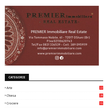
CATEGORIE
Arte
22
7
Chiesa
28
7
Crociere
55