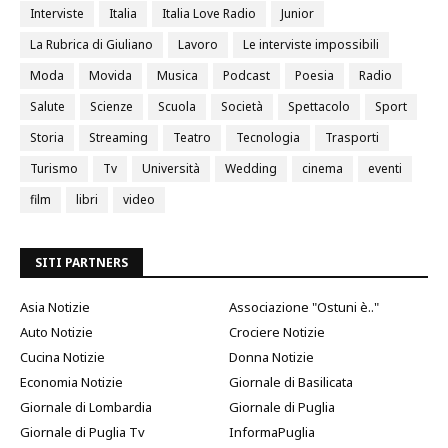
Interviste
Italia
Italia Love Radio
Junior
La Rubrica di Giuliano
Lavoro
Le interviste impossibili
Moda
Movida
Musica
Podcast
Poesia
Radio
Salute
Scienze
Scuola
Società
Spettacolo
Sport
Storia
Streaming
Teatro
Tecnologia
Trasporti
Turismo
Tv
Università
Wedding
cinema
eventi
film
libri
video
SITI PARTNERS
Asia Notizie
Associazione "Ostuni è.."
Auto Notizie
Crociere Notizie
Cucina Notizie
Donna Notizie
Economia Notizie
Giornale di Basilicata
Giornale di Lombardia
Giornale di Puglia
Giornale di Puglia Tv
InformaPuglia