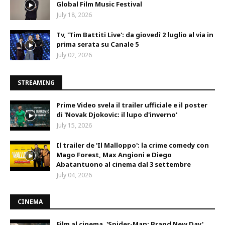
Global Film Music Festival
July 18, 2026
Tv, 'Tim Battiti Live': da giovedì 2 luglio al via in
prima serata su Canale 5
July 02, 2026
STREAMING
Prime Video svela il trailer ufficiale e il poster
di 'Novak Djokovic: il lupo d'inverno'
July 15, 2026
Il trailer de 'Il Malloppo': la crime comedy con
Mago Forest, Max Angioni e Diego
Abatantuono al cinema dal 3 settembre
July 04, 2026
CINEMA
Film al cinema, 'Spider-Man: Brand New Day'