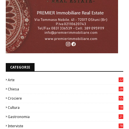
CATEGORIE
Arte
22
7
Chiesa
28
7
Crociere
55
Cultura
18
7
Gastronomia
21
8
Interviste
78