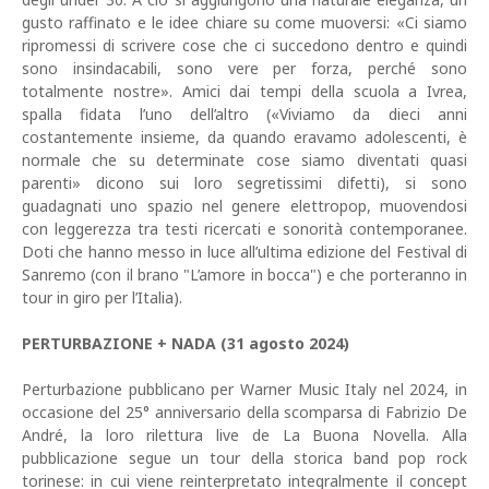
gusto raffinato e le idee chiare su come muoversi: «Ci siamo
ripromessi di scrivere cose che ci succedono dentro e quindi
sono insindacabili, sono vere per forza, perché sono
totalmente nostre». Amici dai tempi della scuola a Ivrea,
spalla fidata l’uno dell’altro («Viviamo da dieci anni
costantemente insieme, da quando eravamo adolescenti, è
normale che su determinate cose siamo diventati quasi
parenti» dicono sui loro segretissimi difetti), si sono
guadagnati uno spazio nel genere elettropop, muovendosi
con leggerezza tra testi ricercati e sonorità contemporanee.
Doti che hanno messo in luce all’ultima edizione del Festival di
Sanremo (con il brano "L’amore in bocca") e che porteranno in
tour in giro per l’Italia).
PERTURBAZIONE + NADA (31 agosto 2024)
Perturbazione pubblicano per Warner Music Italy nel 2024, in
occasione del 25° anniversario della scomparsa di Fabrizio De
André, la loro rilettura live de La Buona Novella. Alla
pubblicazione segue un tour della storica band pop rock
torinese: in cui viene reinterpretato integralmente il concept