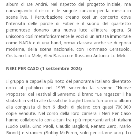
album di De André. Nel rispetto del progetto iniziale, ma
riarrangiando il disco e le singole canzoni per la messa in
scena live, i Perturbazione creano così un concerto dove
l’intensità delle parole di Faber e il suono del quartetto
piemontese donano una nuova luce all’intera opera. Si
uniscono così metaforicamente le voci di un artista immortale
come NADA e di una band, ormai classica anche se di epoca
moderna, della scena nazionale, con Tommaso Cerasuolo,
Cristiano Lo Mele, Alex Baracco e Rossano Antonio Lo Mele.
NERI PER CASO (1 settembre 2024)
Il gruppo a cappella più noto del panorama italiano diventato
noto al pubblico nel 1995 vincendo la sezione "Nuove
Proposte" del Festival di Sanremo. Il brano "Le ragazze" li ha
sbalzati in vetta alle classifiche traghettando l’omonimo album
alla conquista di ben 6 dischi di platino con quasi 700.000
copie vendute. Nel corso della loro carriera i Neri Per Caso
hanno collaborato con alcuni tra i più importanti artisti italiani
(Lucio Dalla, Gino Paoli, Claudio Baglioni, Renato Zero, Mario
Biondi) e stranieri (Bobby McFerrin, solo per citarne uno). Lo