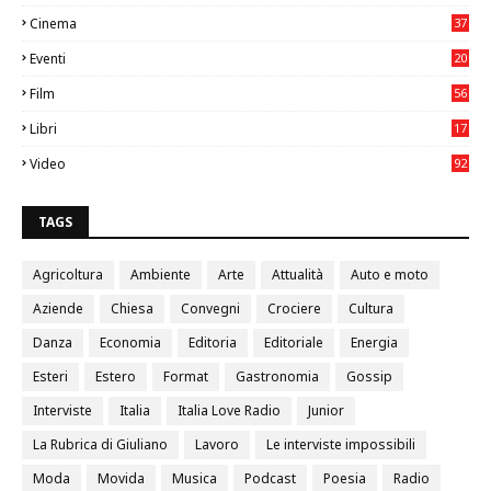
75
Cinema
37
3
Eventi
20
05
Film
56
0
Libri
17
4
Video
92
0
TAGS
Agricoltura
Ambiente
Arte
Attualità
Auto e moto
Aziende
Chiesa
Convegni
Crociere
Cultura
Danza
Economia
Editoria
Editoriale
Energia
Esteri
Estero
Format
Gastronomia
Gossip
Interviste
Italia
Italia Love Radio
Junior
La Rubrica di Giuliano
Lavoro
Le interviste impossibili
Moda
Movida
Musica
Podcast
Poesia
Radio