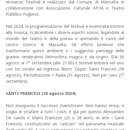
Vicinanze Festival è realizzato dal Comune di Massafra in
collaborazione con Associazione Culturale AFO6 e Teatro
Pubblico Pugliese.
Nel 2024, la programmazione del festival è incentrata intorno
alla musica, ricalcandone i diversi aspetti sonori, legandola al
mondo del teatro e della poesia e animando il cuore del
centro storico di Massafra. Gli effetti luminosi che
trasformano questi ambienti e i suggestivi paesaggi delle
gravine renderanno l’atmosfera magica e da sogno. Dal 30
agosto al 1° settembre (alle 21.00) il festival entrerà nel vivo
con tre serate ad ingresso libero. Ospiti: Santi Francesi (30
agosto), Perturbazione + Nada (31 agosto), Neri per caso (1°
settembre).
SANTI FRANCESI (30 agosto 2024)
Non inseguono il successo mainstream. Non hanno ansia, o
voglia di strafare a tutti i costi. E già per questo Alessandro
De Santis e Mario Francese (25 e 26 anni), in arte i Santi
Francesi, costituiscono un "unicum" nel panorama musicale
degli under 30. A ciò si aggiungono una naturale eleganza, un