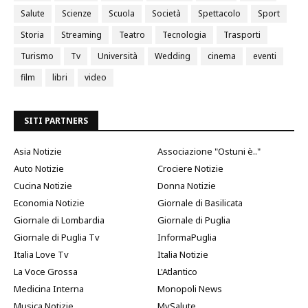
Salute
Scienze
Scuola
Società
Spettacolo
Sport
Storia
Streaming
Teatro
Tecnologia
Trasporti
Turismo
Tv
Università
Wedding
cinema
eventi
film
libri
video
SITI PARTNERS
Asia Notizie
Associazione "Ostuni è.."
Auto Notizie
Crociere Notizie
Cucina Notizie
Donna Notizie
Economia Notizie
Giornale di Basilicata
Giornale di Lombardia
Giornale di Puglia
Giornale di Puglia Tv
InformaPuglia
Italia Love Tv
Italia Notizie
La Voce Grossa
L'Atlantico
Medicina Interna
Monopoli News
Musica Notizie
MySalute