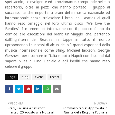
spettacolo, coinvolgente ed emozionante, comprende nel suo
repertorio, oltre ai pezzi che hanno portato il gruppo al
successo, anche importanti brani della musica nazionale ed
internazionale senza tralasciare i brani dei Beatles ai quali
hanno reso omaggio nel loro ultimo disco "We love the
Beatles". I momenti di interazione con il pubblico fanno da
cornice alle esecuzioni dei brani: un viaggio che, partendo
dall’Inghilterra dei Beatles, fa tappe in tutto il mondo
riproponendo i successi di alcuni dei più grandi esponenti della
musica internazionale come Sting, Michael Jackson, George
Gershwin per ritornare in Italia e poi a Napoli con il sound dal
sapore blues di Pino Daniele e agli inediti che hanno reso
celebre il gruppo.
Tags
blog
eventi
recent
VECCHIA
NUOVA
Trani, 'La Luna e Saturno':
Tommaso Gioia: 'Approvata in
martedì 20 agosto una Notte al
Giunta della Regione Puglia le