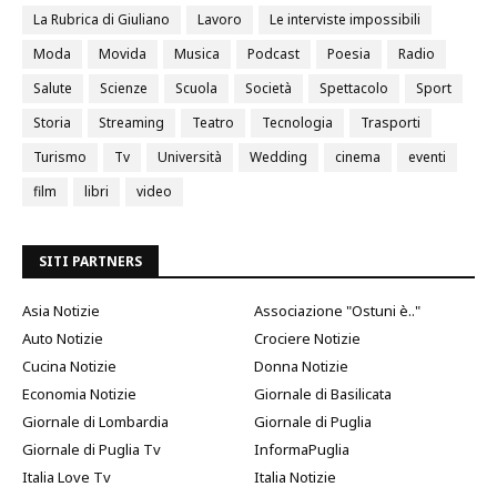
La Rubrica di Giuliano
Lavoro
Le interviste impossibili
Moda
Movida
Musica
Podcast
Poesia
Radio
Salute
Scienze
Scuola
Società
Spettacolo
Sport
Storia
Streaming
Teatro
Tecnologia
Trasporti
Turismo
Tv
Università
Wedding
cinema
eventi
film
libri
video
SITI PARTNERS
Asia Notizie
Associazione "Ostuni è.."
Auto Notizie
Crociere Notizie
Cucina Notizie
Donna Notizie
Economia Notizie
Giornale di Basilicata
Giornale di Lombardia
Giornale di Puglia
Giornale di Puglia Tv
InformaPuglia
Italia Love Tv
Italia Notizie