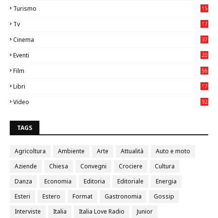
2
Turismo
15
2
Tv
17
75
Cinema
37
3
Eventi
20
05
Film
56
0
Libri
17
4
Video
92
0
TAGS
Agricoltura
Ambiente
Arte
Attualità
Auto e moto
Aziende
Chiesa
Convegni
Crociere
Cultura
Danza
Economia
Editoria
Editoriale
Energia
Esteri
Estero
Format
Gastronomia
Gossip
Interviste
Italia
Italia Love Radio
Junior