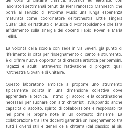
dei corsi di chitarra classica, acustica ed elettrica, con
laboratori settimanali tenuti da Pier Francesco Manneschi che
porrà al servizio di Proxima Music una lunga esperienza
maturata come coordinatore dell’orchestra Little Fingers
Guitar Club dell’Istituto di Musica di Montepulciano e che farà
affidamento sulla sinergia dei docenti Fabio Roveri e Maria
Tellini.
La volontà della scuola con sede in via Severi, già punto di
riferimento in città per l’insegnamento di canto e strumento,
è di offrire nuove opportunità di crescita artistica per bambini,
ragazzi e adulti, attraverso l’attivazione di progetti quali
l’Orchestra Giovanile di Chitarre.
Questo laboratorio ambisce a proporre uno strumento
tipicamente solista in una dimensione collettiva dove
apprendere la tecnica, il ritmo, gli accordi e la coordinazione
necessari per suonare con altri chitarristi, sviluppando anche
capacità di ascolto, spirito di collaborazione e responsabilità
nel porre le proprie note in un contesto d’insieme. La
collaborazione tra i tre docenti garantirà un insegnamento tra
tutti i diversi stili e generi della chitarra (dal classico ai più