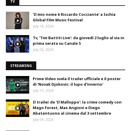
TV
'Il mio nome è Riccardo Cocciante' a Ischia
Global Film Music Festival
July 18, 2026
Tv, 'Tim Battiti Live': da giovedì 2 luglio al via in
prima serata su Canale 5
July 02, 2026
STREAMING
Prime Video svela il trailer ufficiale e il poster
di 'Novak Djokovic: il lupo d'inverno'
July 15, 2026
Il trailer de 'Il Malloppo': la crime comedy con
Mago Forest, Max Angioni e Diego
Abatantuono al cinema dal 3 settembre
July 04, 2026