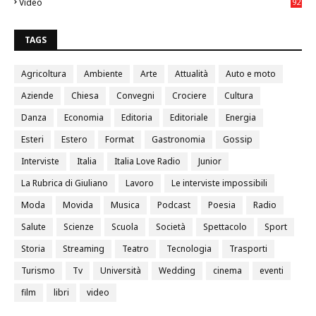
Video
92
0
TAGS
Agricoltura
Ambiente
Arte
Attualità
Auto e moto
Aziende
Chiesa
Convegni
Crociere
Cultura
Danza
Economia
Editoria
Editoriale
Energia
Esteri
Estero
Format
Gastronomia
Gossip
Interviste
Italia
Italia Love Radio
Junior
La Rubrica di Giuliano
Lavoro
Le interviste impossibili
Moda
Movida
Musica
Podcast
Poesia
Radio
Salute
Scienze
Scuola
Società
Spettacolo
Sport
Storia
Streaming
Teatro
Tecnologia
Trasporti
Turismo
Tv
Università
Wedding
cinema
eventi
film
libri
video