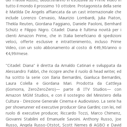
tutto il mondo il prossimo 10 ottobre. Protagonista della serie
è Matilda De Angelis affiancata da un cast internazionale che
include Lorenzo Cervasio, Maurizio Lombardi, Julia Piaton,
Thekla Reuten, Giordana Faggiano, Daniele Paoloni, Bernhard
Schütz e Filippo Nigro. Citadel: Diana è l’ultima novità per i
clienti Amazon Prime, che in Italia beneficiano di spedizioni
veloci, offerte esclusive e intrattenimento, incluso Prime
Video, con un solo abbonamento al costo di €49,90/anno o
€4,99/mese.
"Citadel: Diana" è diretta da Arnaldo Catinari e sviluppata da
Alessandro Fabbri, che ricopre anche il ruolo di head writer, ed
ha scritto la serie con Ilaria Bernardini, Gianluca Bernardini,
Laura Colella e Giordana Mari. Prodotta da Cattleya
(Gomorra, ZeroZeroZero)— parte di ITV Studios— con
Amazon MGM Studios, e con il sostegno del Ministero della
Cultura - Direzione Generale Cinema e Audiovisivo. La serie ha
per showrunner ed executive producer Gina Gardini; con lei, nel
ruolo di executive producer, Riccardo Tozzi, Marco Chimenz,
Giovanni Stabilini ed Emanuele Savoini. Anthony Russo, Joe
Russo, Angela Russo-Otstot, Scott Nemes di AGBO e David