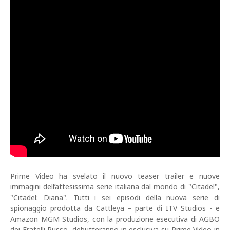
Prime Video ha svelato il nuovo teaser trailer e nuove
immagini dell’attesissima serie italiana dal mondo di "Citadel",
"Citadel: Diana". Tutti i sei episodi della nuova serie di
spionaggio prodotta da Cattleya – parte di ITV Studios - e
Amazon MGM Studios, con la produzione esecutiva di AGBO
dei Fratelli Russo, debutteranno in esclusiva su Prime Video in