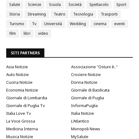
Salute
Scienze
Scuola
Società
Spettacolo
Sport
Storia
Streaming
Teatro
Tecnologia
Trasporti
Turismo
Tv
Università
Wedding
cinema
eventi
film
libri
video
SITI PARTNERS
Asia Notizie
Associazione "Ostuni è.."
Auto Notizie
Crociere Notizie
Cucina Notizie
Donna Notizie
Economia Notizie
Giornale di Basilicata
Giornale di Lombardia
Giornale di Puglia
Giornale di Puglia Tv
InformaPuglia
Italia Love Tv
Italia Notizie
La Voce Grossa
L'Atlantico
Medicina Interna
Monopoli News
Musica Notizie
MySalute