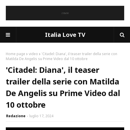
Italia Love TV
Home page
video
'Citadel: Diana', il teaser trailer della serie con
Matilda De Angelis su Prime Video dal 10 ottobre
'Citadel: Diana', il teaser
trailer della serie con Matilda
De Angelis su Prime Video dal
10 ottobre
Redazione
luglio 17, 2024