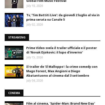
Global Film Music Festival
July 18, 2026
Tv, 'Tim Battiti Live': da giovedì 2 luglio al via in
prima serata su Canale 5
July 02, 2026
STREAMING
Prime Video svela il trailer ufficiale e il poster
di 'Novak Djokovic: il lupo d'inverno'
July 15, 2026
Il trailer de 'Il Malloppo': la crime comedy con
Mago Forest, Max Angioni e Diego
Abatantuono al cinema dal 3 settembre
July 04, 2026
CINEMA
Film al cinema, 'Spider-Man: Brand New Day'