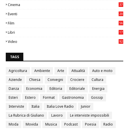
Cinema
37
3
Eventi
20
05
Film
56
0
Libri
17
4
Video
92
0
TAGS
Agricoltura
Ambiente
Arte
Attualità
Auto e moto
Aziende
Chiesa
Convegni
Crociere
Cultura
Danza
Economia
Editoria
Editoriale
Energia
Esteri
Estero
Format
Gastronomia
Gossip
Interviste
Italia
Italia Love Radio
Junior
La Rubrica di Giuliano
Lavoro
Le interviste impossibili
Moda
Movida
Musica
Podcast
Poesia
Radio