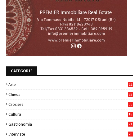
CATEGORIE
Arte
22
7
Chiesa
28
7
Crociere
55
Cultura
18
7
Gastronomia
21
8
Interviste
78