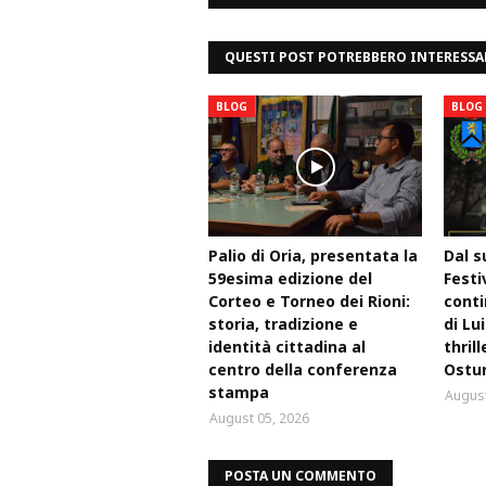
QUESTI POST POTREBBERO INTERESSA
BLOG
BLOG
Palio di Oria, presentata la
Dal s
59esima edizione del
Festi
Corteo e Torneo dei Rioni:
conti
storia, tradizione e
di Lu
identità cittadina al
thril
centro della conferenza
Ostu
stampa
August
August 05, 2026
POSTA UN COMMENTO