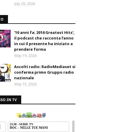
July 29, 2026
IO
'10 anni fa: 2016 Greatest Hits',
il podcast che racconta l’anno
in cui il presente ha iniziato a
prendere forma
May 19, 2026
Ascolti radio: RadioMediaset si
conferma primo Gruppo radio
nazionale
May 15, 2026
SO IN TV