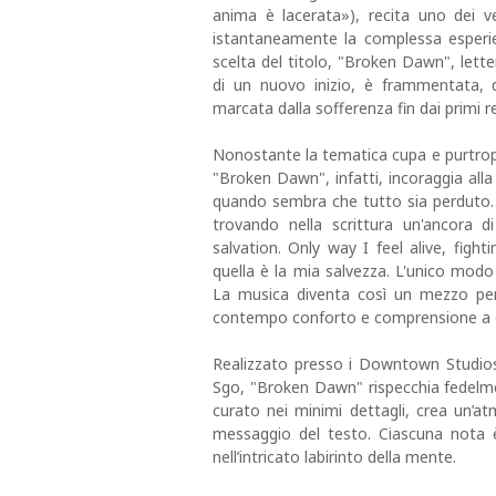
anima è lacerata»), recita uno dei v
istantaneamente la complessa esperie
scelta del titolo, "Broken Dawn", lett
di un nuovo inizio, è frammentata, d
marcata dalla sofferenza fin dai primi res
Nonostante la tematica cupa e purtroppo
"Broken Dawn", infatti, incoraggia alla
quando sembra che tutto sia perduto. V
trovando nella scrittura un'ancora 
salvation. Only way I feel alive, figh
quella è la mia salvezza. L'unico mod
La musica diventa così un mezzo per
contempo conforto e comprensione a c
Realizzato presso i Downtown Studios
Sgo, "Broken Dawn" rispecchia fedelmen
curato nei minimi dettagli, crea un’a
messaggio del testo. Ciascuna nota è 
nell’intricato labirinto della mente.