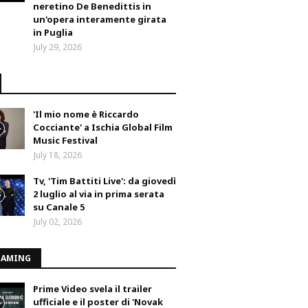
neretino De Benedittis in
un'opera interamente girata
in Puglia
July 29, 2026
'Il mio nome è Riccardo
Cocciante' a Ischia Global Film
Music Festival
July 18, 2026
Tv, 'Tim Battiti Live': da giovedì
2 luglio al via in prima serata
su Canale 5
July 02, 2026
EAMING
Prime Video svela il trailer
ufficiale e il poster di 'Novak