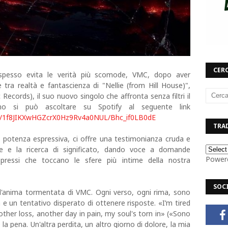
CERC
spesso evita le verità più scomode, VMC, dopo aver
e tra realtà e fantascienza di "Nellie (from Hill House)",
cords), il suo nuovo singolo che affronta senza filtri il
no si può ascoltare su Spotify al seguente link
f/sh/1f8JIKXwHGZcrX0Hz9Rv4a0NUL/Bhc_if0LB0dE
TRAD
le potenza espressiva, ci offre una testimonianza cruda e
ore e la ricerca di significato, dando voce a domande
Power
nespressi che toccano le sfere più intime della nostra
SOC
ll'anima tormentata di VMC. Ogni verso, ogni rima, sono
a e un tentativo disperato di ottenere risposte. «I’m tired
nother loss, another day in pain, my soul's torn in» («Sono
 la pena. Un'altra perdita, un altro giorno di dolore, la mia