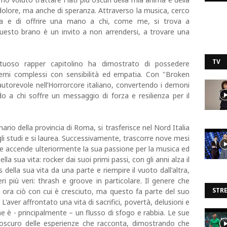
dolore, ma anche di speranza. Attraverso la musica, cerco
za e di offrire una mano a chi, come me, si trova a
uesto brano è un invito a non arrendersi, a trovare una
TV
tuoso rapper capitolino ha dimostrato di possedere
e temi complessi con sensibilità ed empatia. Con "Broken
utorevole nell’Horrorcore italiano, convertendo i demoni
do a chi soffre un messaggio di forza e resilienza per il
ario della provincia di Roma, si trasferisce nel Nord Italia
i studi e si laurea. Successivamente, trascorre nove mesi
che accende ulteriormente la sua passione per la musica ed
lla sua vita: rocker dai suoi primi passi, con gli anni alza il
s della sua vita da una parte e riempire il vuoto dall'altra,
ri più veri: thrash e groove in particolare. Il genere che
STR
r ora ciò con cui è cresciuto, ma questo fa parte del suo
aver affrontato una vita di sacrifici, povertà, delusioni e
che è - principalmente – un flusso di sfogo e rabbia. Le sue
oscuro delle esperienze che racconta, dimostrando che