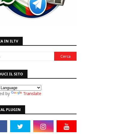
A IN ILTV
UCI IL SITO
ed by
Translate
IAL PLUGIN