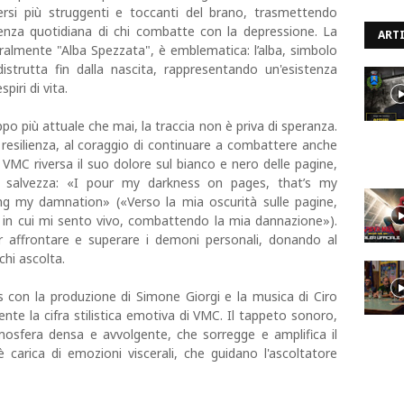
ersi più struggenti e toccanti del brano, trasmettendo
nza quotidiana di chi combatte con la depressione. La
ARTI
eralmente "Alba Spezzata", è emblematica: l’alba, simbolo
istrutta fin dalla nascita, rappresentando un'esistenza
piri di vita.
 più attuale che mai, la traccia non è priva di speranza.
 resilienza, al coraggio di continuare a combattere anche
MC riversa il suo dolore sul bianco e nero delle pagine,
di salvezza: «I pour my darkness on pages, that’s my
ting my damnation» («Verso la mia oscurità sulle pagine,
o in cui mi sento vivo, combattendo la mia dannazione»).
 affrontare e superare i demoni personali, donando al
hi ascolta.
 con la produzione di Simone Giorgi e la musica di Ciro
te la cifra stilistica emotiva di VMC. Il tappeto sonoro,
tmosfera densa e avvolgente, che sorregge e amplifica il
carica di emozioni viscerali, che guidano l'ascoltatore