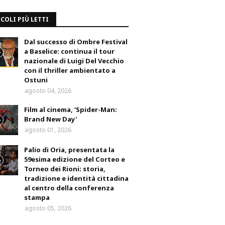
COLI PIÙ LETTI
Dal successo di Ombre Festival
a Baselice: continua il tour
nazionale di Luigi Del Vecchio
con il thriller ambientato a
Ostuni
agosto 04, 2026
Film al cinema, 'Spider-Man:
Brand New Day'
agosto 01, 2026
Palio di Oria, presentata la
59esima edizione del Corteo e
Torneo dei Rioni: storia,
tradizione e identità cittadina
al centro della conferenza
stampa
agosto 05, 2026