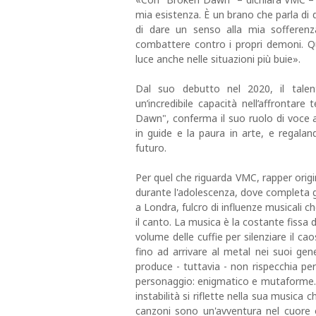
mia esistenza. È un brano che parla di 
di dare un senso alla mia sofferen
combattere contro i propri demoni. Q
luce anche nelle situazioni più buie».
Dal suo debutto nel 2020, il talen
un’incredibile capacità nell’affrontar
Dawn", conferma il suo ruolo di voce a
in guide e la paura in arte, e regalan
futuro.
Per quel che riguarda VMC, rapper origin
durante l'adolescenza, dove completa gl
a Londra, fulcro di influenze musicali 
il canto. La musica è la costante fissa de
volume delle cuffie per silenziare il cao
fino ad arrivare al metal nei suoi gene
produce - tuttavia - non rispecchia pe
personaggio: enigmatico e mutaforme. L'
instabilità si riflette nella sua musica 
canzoni sono un'avventura nel cuore 