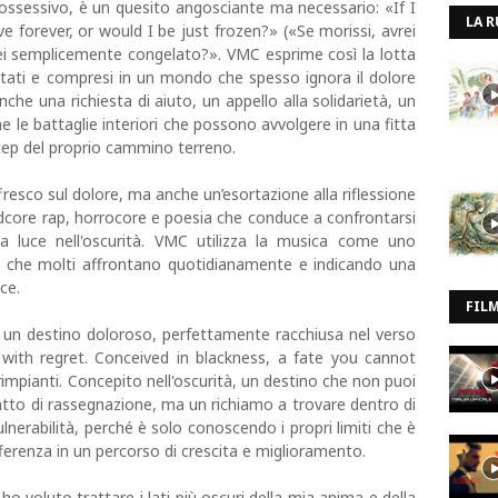
 ossessivo, è un quesito angosciante ma necessario: «If I
LA R
ve forever, or would I be just frozen?» («Se morissi, avrei
rei semplicemente congelato?». VMC esprime così la lotta
ltati e compresi in un mondo che spesso ignora il dolore
nche una richiesta di aiuto, un appello alla solidarietà, un
e le battaglie interiori che possono avvolgere in una fitta
 step del proprio cammino terreno.
esco sul dolore, ma anche un’esortazione alla riflessione
rdcore rap, horrocore e poesia che conduce a confrontarsi
a luce nell'oscurità. VMC utilizza la musica come uno
iori che molti affrontano quotidianamente e indicando una
ice.
FIL
n un destino doloroso, perfettamente racchiusa nel verso
ith regret. Conceived in blackness, a fate you cannot
rimpianti. Concepito nell'oscurità, un destino che non puoi
tto di rassegnazione, ma un richiamo a trovare dentro di
ulnerabilità, perché è solo conoscendo i propri limiti che è
fferenza in un percorso di crescita e miglioramento.
voluto trattare i lati più oscuri della mia anima e della