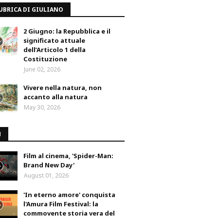
UBRICA DI GIULIANO
2 Giugno: la Repubblica e il
significato attuale
dell’Articolo 1 della
Costituzione
June 02, 2026
Vivere nella natura, non
accanto alla natura
May 30, 2026
M
Film al cinema, 'Spider-Man:
Brand New Day'
August 01, 2026
'In eterno amore' conquista
l'Amura Film Festival: la
commovente storia vera del