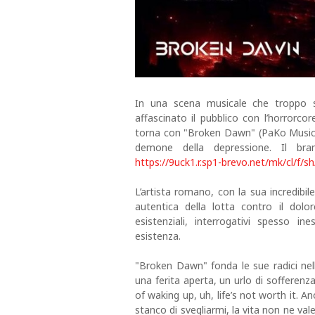
In una scena musicale che troppo 
affascinato il pubblico con l’horrorcor
torna con "Broken Dawn" (PaKo Music Re
demone della depressione. Il bra
https://9uck1.r.sp1-brevo.net/mk/cl/
L’artista romano, con la sua incredibi
autentica della lotta contro il dol
esistenziali, interrogativi spesso i
esistenza.
"Broken Dawn" fonda le sue radici ne
una ferita aperta, un urlo di sofferenz
of waking up, uh, life’s not worth it. A
stanco di svegliarmi, la vita non ne vale