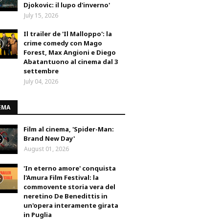
Djokovic: il lupo d'inverno'
July 15, 2026
Il trailer de 'Il Malloppo': la
crime comedy con Mago
Forest, Max Angioni e Diego
Abatantuono al cinema dal 3
settembre
July 04, 2026
EMA
Film al cinema, 'Spider-Man:
Brand New Day'
August 01, 2026
'In eterno amore' conquista
l'Amura Film Festival: la
commovente storia vera del
neretino De Benedittis in
un'opera interamente girata
in Puglia