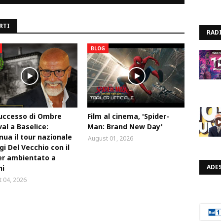
RTI
RAD
BLOG
uccesso di Ombre
Film al cinema, 'Spider-
val a Baselice:
Man: Brand New Day'
nua il tour nazionale
August 01, 2026
igi Del Vecchio con il
ler ambientato a
ADES
ni
 04, 2026