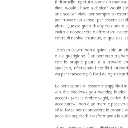
Il ritornello, ripetuto come un mantra
died, would I have a choice? Would I li
una scelta? Vivrei per sempre o reste
per trovare un senso, per essere asco
altrui. Questo grido di disperazione è a
invito a riconoscere e affrontare insiem
coltre di nebbia chiunque, in qualsiasi
"Broken Dawn" non è quindi solo un affr
e alla guarigione. È un percorso tra ha
con le proprie paure e a trovare un
specchio, riflettendo i conflitti inter
via per rinascere più forti da ogni cicatr
La sensazione di essere intrappolati i
«In the shadows you wander, loaded w
accept» («Nelle ombre vaghi, carico di 
accettare»), non è un mero e passivo a
sé la forza per riconoscere le proprie v
possibile superarli, trasformando la so
«Con "Broken Dawn" – dichiara VMC – ho 