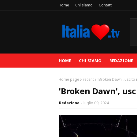
Home
Chi siamo
Contatti
HOME
CHI SIAMO
REDAZIONE
Home page
recent
'Broken Dawn', uscito 
'Broken Dawn', usci
Redazione
luglio 09, 2024