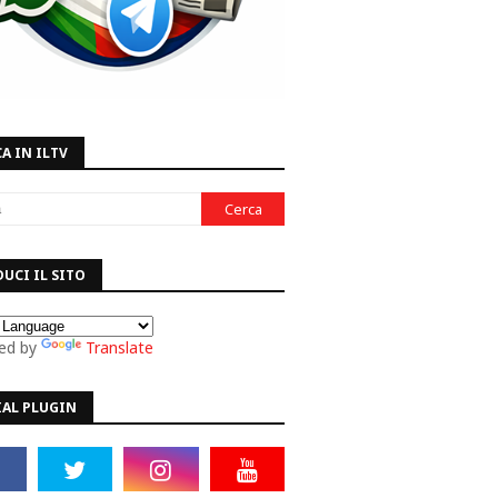
A IN ILTV
UCI IL SITO
ed by
Translate
IAL PLUGIN