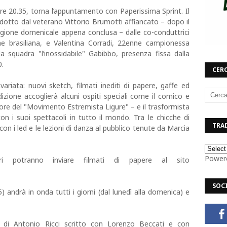
re 20.35, torna l’appuntamento con Paperissima Sprint. Il
ndotto dal veterano Vittorio Brumotti affiancato – dopo il
agione domenicale appena conclusa – dalle co-conduttrici
e brasiliana, e Valentina Corradi, 22enne campionessa
a squadra "l’inossidabile" Gabibbo, presenza fissa dalla
0.
CERC
ariata: nuovi sketch, filmati inediti di papere, gaffe ed
izione accoglierà alcuni ospiti speciali come il comico e
re del "Movimento Estremista Ligure" – e il trasformista
 i suoi spettacoli in tutto il mondo. Tra le chicche di
TRAD
 con i led e le lezioni di danza al pubblico tenute da Marcia
Power
ori potranno inviare filmati di papere al sito
SOC
) andrà in onda tutti i giorni (dal lunedì alla domenica) e
di Antonio Ricci scritto con Lorenzo Beccati e con