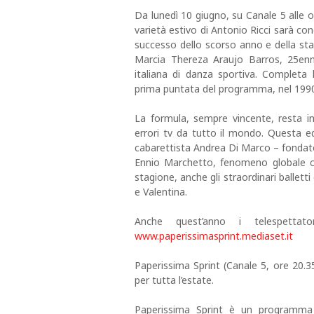
Da lunedì 10 giugno, su Canale 5 alle o
varietà estivo di Antonio Ricci sarà co
successo dello scorso anno e della st
Marcia Thereza Araujo Barros, 25enn
italiana di danza sportiva. Completa l
prima puntata del programma, nel 199
La formula, sempre vincente, resta inv
errori tv da tutto il mondo. Questa ed
cabarettista Andrea Di Marco – fondato
Ennio Marchetto, fenomeno globale con
stagione, anche gli straordinari balletti
e Valentina.
Anche quest’anno i telespettat
www.paperissimasprint.mediaset.it
Paperissima Sprint (Canale 5, ore 20.35
per tutta l’estate.
Paperissima Sprint è un programma 