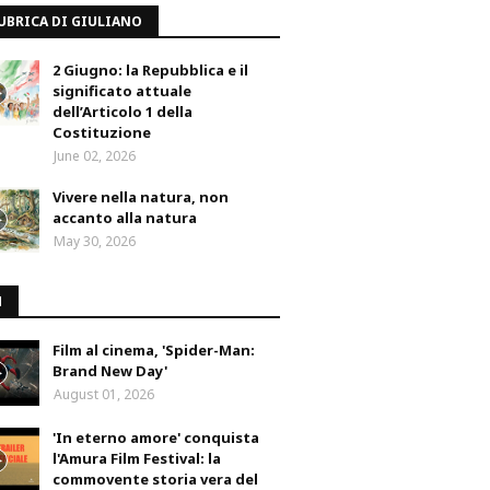
UBRICA DI GIULIANO
2 Giugno: la Repubblica e il
significato attuale
dell’Articolo 1 della
Costituzione
June 02, 2026
Vivere nella natura, non
accanto alla natura
May 30, 2026
M
Film al cinema, 'Spider-Man:
Brand New Day'
August 01, 2026
'In eterno amore' conquista
l'Amura Film Festival: la
commovente storia vera del