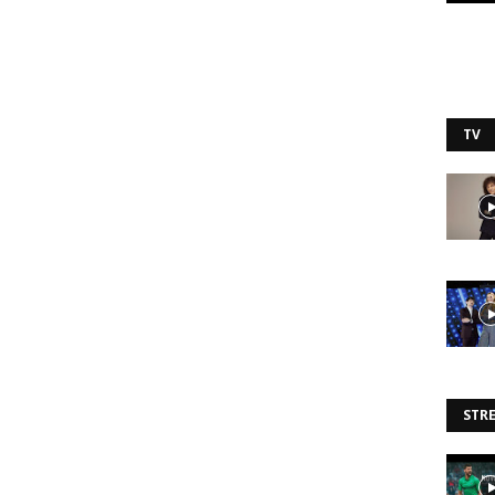
TV
STR