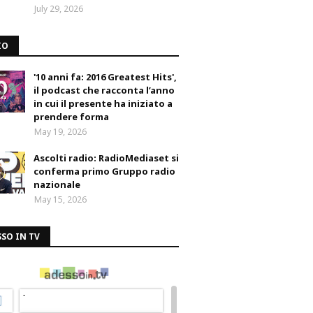
July 29, 2026
IO
'10 anni fa: 2016 Greatest Hits',
il podcast che racconta l’anno
in cui il presente ha iniziato a
prendere forma
May 19, 2026
Ascolti radio: RadioMediaset si
conferma primo Gruppo radio
nazionale
May 15, 2026
SO IN TV