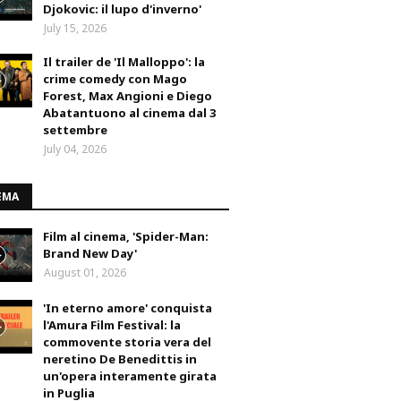
Djokovic: il lupo d'inverno'
July 15, 2026
Il trailer de 'Il Malloppo': la
crime comedy con Mago
Forest, Max Angioni e Diego
Abatantuono al cinema dal 3
settembre
July 04, 2026
EMA
Film al cinema, 'Spider-Man:
Brand New Day'
August 01, 2026
'In eterno amore' conquista
l'Amura Film Festival: la
commovente storia vera del
neretino De Benedittis in
un'opera interamente girata
in Puglia