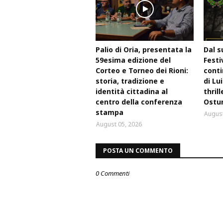
Palio di Oria, presentata la
Dal s
59esima edizione del
Festi
Corteo e Torneo dei Rioni:
conti
storia, tradizione e
di Lu
identità cittadina al
thril
centro della conferenza
Ostu
stampa
August
August 05, 2026
POSTA UN COMMENTO
0 Commenti