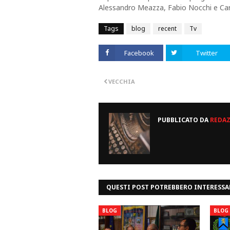
Alessandro Meazza, Fabio Nocchi e Carl
Tags
blog
recent
Tv
Facebook
Twitter
VECCHIA
PUBBLICATO DA
REDA
QUESTI POST POTREBBERO INTERESSA
BLOG
BLOG