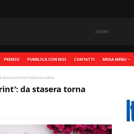
PREMIO
PUBBLICA CON NOI
CONTATTI
MEGA MENU
a stasera torna l'edizione estiva
rint': da stasera torna