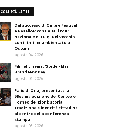
COLI PIÙ LETTI
Dal successo di Ombre Festival
a Baselice: continua il tour
nazionale di Luigi Del Vecchio
con il thriller ambientato a
Ostuni
agosto 04, 2026
Film al cinema, 'Spider-Man:
Brand New Day'
agosto 01, 2026
Palio di Oria, presentata la
59esima edizione del Corteo e
Torneo dei Rioni: storia,
tradizione e identità cittadina
al centro della conferenza
stampa
agosto 05, 2026