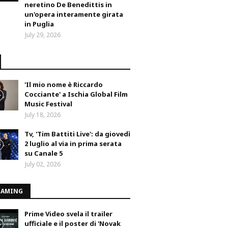
neretino De Benedittis in
un'opera interamente girata
in Puglia
July 29, 2026
'Il mio nome è Riccardo
Cocciante' a Ischia Global Film
Music Festival
July 18, 2026
Tv, 'Tim Battiti Live': da giovedì
2 luglio al via in prima serata
su Canale 5
July 02, 2026
EAMING
Prime Video svela il trailer
ufficiale e il poster di 'Novak