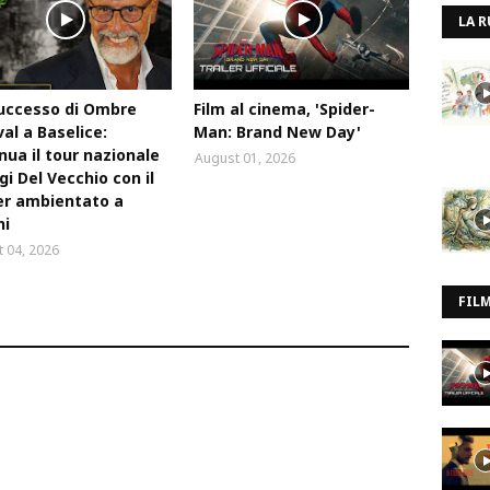
LA R
uccesso di Ombre
Film al cinema, 'Spider-
val a Baselice:
Man: Brand New Day'
nua il tour nazionale
August 01, 2026
igi Del Vecchio con il
ler ambientato a
ni
 04, 2026
FIL