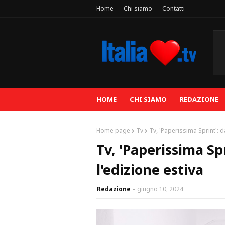
Home
Chi siamo
Contatti
HOME
CHI SIAMO
REDAZIONE
Home page
Tv
Tv, 'Paperissima Sprint': d
Tv, 'Paperissima Sp
l'edizione estiva
Redazione
giugno 10, 2024