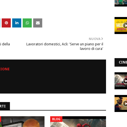
NUOVA
i della
Lavoratori domestici, Acli: 'Serve un piano per il
lavoro di cura'
CIN
ZIONE
RTI
BLOG