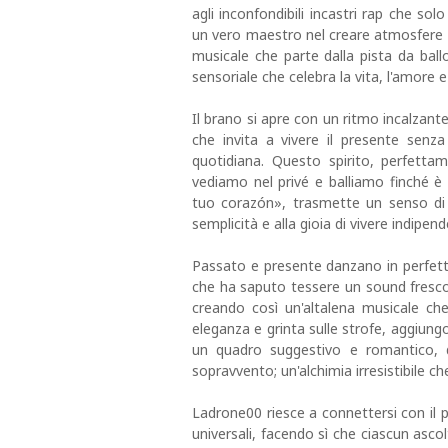
agli inconfondibili incastri rap che so
un vero maestro nel creare atmosfere c
musicale che parte dalla pista da ballo
sensoriale che celebra la vita, l'amore e
Il brano si apre con un ritmo incalzant
che invita a vivere il presente senza 
quotidiana. Questo spirito, perfettam
vediamo nel privé e balliamo finché è 
tuo corazón», trasmette un senso di l
semplicità e alla gioia di vivere indipe
Passato e presente danzano in perfetta
che ha saputo tessere un sound fresco 
creando così un'altalena musicale ch
eleganza e grinta sulle strofe, aggiung
un quadro suggestivo e romantico, 
sopravvento; un'alchimia irresistibile c
Ladrone00 riesce a connettersi con il p
universali, facendo sì che ciascun asco