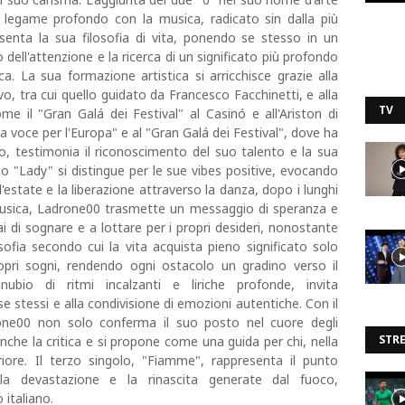
l legame profondo con la musica, radicato sin dalla più
senta la sua filosofia di vita, ponendo se stesso in un
o dell'attenzione e la ricerca di un significato più profondo
a. La sua formazione artistica si arricchisce grazie alla
evo, tra cui quello guidato da Francesco Facchinetti, e alla
TV
me il "Gran Galá dei Festival" al Casinó e all'Ariston di
voce per l'Europa" e al "Gran Galá dei Festival", dove ha
, testimonia il riconoscimento del suo talento e la sua
dio "Lady" si distingue per le sue vibes positive, evocando
e l'estate e la liberazione attraverso la danza, dopo i lunghi
musica, Ladrone00 trasmette un messaggio di speranza e
i di sognare e a lottare per i propri desideri, nonostante
sofia secondo cui la vita acquista pieno significato solo
pri sogni, rendendo ogni ostacolo un gradino verso il
bio di ritmi incalzanti e liriche profonde, invita
se stessi e alla condivisione di emozioni autentiche. Con il
rone00 non solo conferma il suo posto nel cuore degli
STR
che la critica e si propone come una guida per chi, nella
eriore. Il terzo singolo, "Fiamme", rappresenta il punto
 la devastazione e la rinascita generate dal fuoco,
italiano.