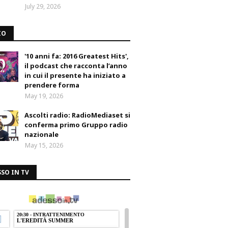
July 29, 2026
IO
'10 anni fa: 2016 Greatest Hits',
il podcast che racconta l’anno
in cui il presente ha iniziato a
prendere forma
May 19, 2026
Ascolti radio: RadioMediaset si
conferma primo Gruppo radio
nazionale
May 15, 2026
SO IN TV