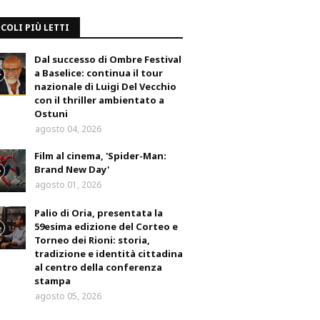
COLI PIÙ LETTI
Dal successo di Ombre Festival
a Baselice: continua il tour
nazionale di Luigi Del Vecchio
con il thriller ambientato a
Ostuni
agosto 04, 2026
Film al cinema, 'Spider-Man:
Brand New Day'
agosto 01, 2026
Palio di Oria, presentata la
59esima edizione del Corteo e
Torneo dei Rioni: storia,
tradizione e identità cittadina
al centro della conferenza
stampa
agosto 05, 2026