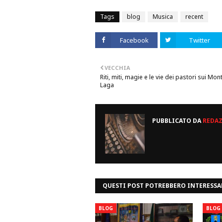
Tags
blog
Musica
recent
Facebook
Twitter
VECCHIA
Riti, miti, magie e le vie dei pastori sui Mont
Laga
PUBBLICATO DA
REDA
QUESTI POST POTREBBERO INTERESSA
BLOG
BLOG