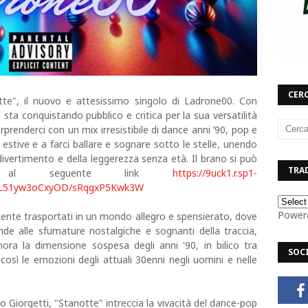
CERC
tte", il nuovo e attesissimo singolo di Ladrone00. Con
 sta conquistando pubblico e critica per la sua versatilità
prenderci con un mix irresistibile di dance anni ’90, pop e
 estive e a farci ballare e sognare sotto le stelle, unendo
divertimento e della leggerezza senza età. Il brano si può
TRAD
fy al seguente link
https://9uck1.r.sp1-
uKL51yw3oCxyOD/sRqgxP5Kwk3W
Power
mente trasportati in un mondo allegro e spensierato, dove
fonde alle sfumature nostalgiche e sognanti della traccia,
ra la dimensione sospesa degli anni '90, in bilico tra
SOC
osì le emozioni degli attuali 30enni negli uomini e nelle
o Giorgetti, "Stanotte" intreccia la vivacità del dance-pop