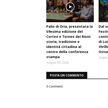
Palio di Oria, presentata la
Dal s
59esima edizione del
Festi
Corteo e Torneo dei Rioni:
conti
storia, tradizione e
di Lu
identità cittadina al
thril
centro della conferenza
Ostu
stampa
August
August 05, 2026
POSTA UN COMMENTO
0 Commenti