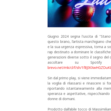
Giugno 2024 segna l'uscita di "Stano
questo brano, l’artista marchigiano che
e la sua urgenza espressiva, torna a sor
rap destinato a dominare le classifiche
generazioni diverse sotto il segno del 
ascoltare su Spoti
brevo.net/mk/cl/f/sh/1f8JIKXwHGZD
Sin dal primo play, si viene immediata
la voglia di rilassarsi e rinascere si 
riportando istantaneamente alla memo
speranza e aspettative, rispecchiando c
donne di domani.
Prodotto dall’abile tocco di Massimilian