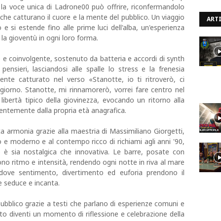
lo la voce unica di Ladrone00 può offrire, riconfermandolo
he catturano il cuore e la mente del pubblico. Un viaggio
ARTI
 e si estende fino alle prime luci dell'alba, un'esperienza
 la gioventù in ogni loro forma.
e e coinvolgente, sostenuto da batteria e accordi di synth
pensieri, lasciandosi alle spalle lo stress e la frenesia
ente catturato nel verso «Stanotte, io ti ritroverò, ci
giorno. Stanotte, mi rinnamorerò, vorrei fare centro nel
ibertà tipico della giovinezza, evocando un ritorno alla
ndentemente dalla propria età anagrafica.
 armonia grazie alla maestria di Massimiliano Giorgetti,
e moderno e al contempo ricco di richiami agli anni '90,
e è sia nostalgica che innovativa. Le barre, posate con
ono ritmo e intensità, rendendo ogni notte in riva al mare
dove sentimento, divertimento ed euforia prendono il
he seduce e incanta.
ubblico grazie a testi che parlano di esperienze comuni e
lto diventi un momento di riflessione e celebrazione della