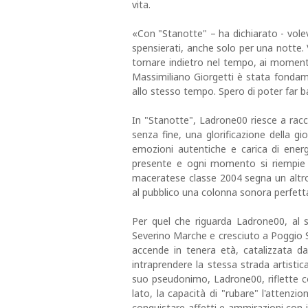
vita.
«Con "Stanotte" – ha dichiarato - volev
spensierati, anche solo per una notte
tornare indietro nel tempo, ai momenti 
Massimiliano Giorgetti è stata fondam
allo stesso tempo. Spero di poter far ba
In "Stanotte", Ladrone00 riesce a racc
senza fine, una glorificazione della gi
emozioni autentiche e carica di energi
presente e ogni momento si riempie d
maceratese classe 2004 segna un altro 
al pubblico una colonna sonora perfetta 
Per quel che riguarda Ladrone00, al 
Severino Marche e cresciuto a Poggio S
accende in tenera età, catalizzata da
intraprendere la stessa strada artistic
suo pseudonimo, Ladrone00, riflette c
lato, la capacità di "rubare" l'attenzi
conquistare affetti e ammirazioni con i