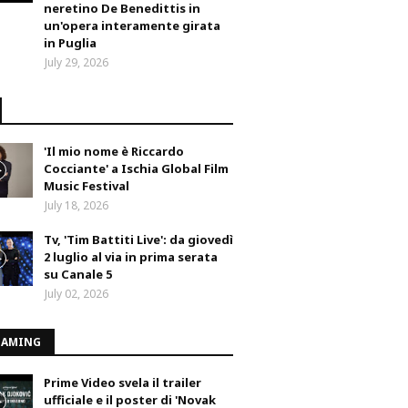
neretino De Benedittis in
un'opera interamente girata
in Puglia
July 29, 2026
'Il mio nome è Riccardo
Cocciante' a Ischia Global Film
Music Festival
July 18, 2026
Tv, 'Tim Battiti Live': da giovedì
2 luglio al via in prima serata
su Canale 5
July 02, 2026
EAMING
Prime Video svela il trailer
ufficiale e il poster di 'Novak