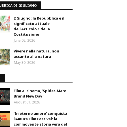
UBRICA DI GIULIANO
2 Giugno: la Repubblica e il
significato attuale
dell’Articolo 1 della
Costituzione
June 02, 2026
Vivere nella natura, non
accanto alla natura
May 30, 2026
M
Film al cinema, 'Spider-Man:
Brand New Day'
August 01, 2026
'In eterno amore' conquista
l'Amura Film Festival: la
commovente storia vera del