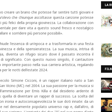
LA R
o creare un brano che potesse far sentire tutti giovani e
. Volevo che chiunque ascoltasse questa canzone potesse
più felici della propria giovinezza. La collaborazione con
entale per dare vita a questo sound fresco e nostalgico
llare e sorridere più persone possibili».
hiude l'essenza di un'epoca e a trasformarla in una festa
ovinezza e della spensieratezza. La sua musica, intrisa di
a, diventa un rifugio sicuro dove il passato incontra il
i significato. Con questo nuovo singolo, il cantautore
importante passo nella sua carriera artistica, regalando
FIL
per le notti dell'estate 2024.
secolo Simone Cicconi, è un rapper italiano nato a San
an Vicino (MC) nel 2004. La sua passione per la musica si
ll'ammirazione per Emis Killa e dal desiderio ardente di
a: quella di diventare un rapper di successo. La scelta del
on ironia e autoconsapevolezza le sue doti innate: da un
one nel densamente popolato universo rap e, dall'altro, di
l suo carisma. L'aggiunta dei due "0" nel suo nome d'arte