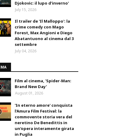
Djokovic: il lupo d'inverno'
July 15, 2026
Il trailer de 'Il Malloppo': la
crime comedy con Mago
Forest, Max Angioni e Diego
Abatantuono al cinema dal 3
settembre
July 04, 2026
EMA
Film al cinema, 'Spider-Man:
Brand New Day'
August 01, 2026
'In eterno amore' conquista
l'Amura Film Festival: la
commovente storia vera del
neretino De Benedittis in
un'opera interamente girata
in Puglia