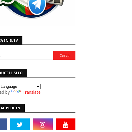
A IN ILTV
UCI IL SITO
ed by
Translate
IAL PLUGIN