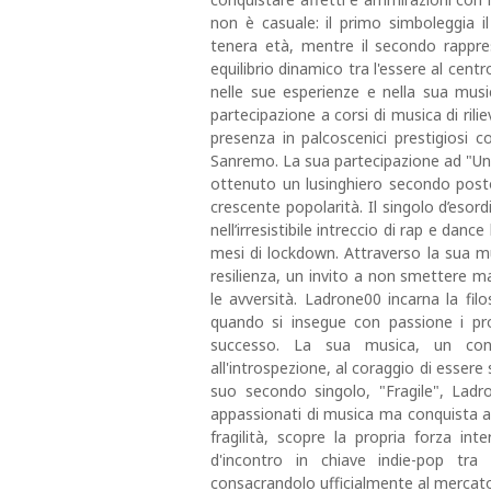
non è casuale: il primo simboleggia i
tenera età, mentre il secondo rappre
equilibrio dinamico tra l'essere al centr
nelle sue esperienze e nella sua music
partecipazione a corsi di musica di rili
presenza in palcoscenici prestigiosi co
Sanremo. La sua partecipazione ad "Una 
ottenuto un lusinghiero secondo posto
crescente popolarità. Il singolo d’esor
nell’irresistibile intreccio di rap e danc
mesi di lockdown. Attraverso la sua 
resilienza, un invito a non smettere ma
le avversità. Ladrone00 incarna la filo
quando si insegue con passione i pro
successo. La sua musica, un connu
all'introspezione, al coraggio di essere 
suo secondo singolo, "Fragile", Lad
appassionati di musica ma conquista an
fragilità, scopre la propria forza int
d'incontro in chiave indie-pop tra
consacrandolo ufficialmente al mercato 