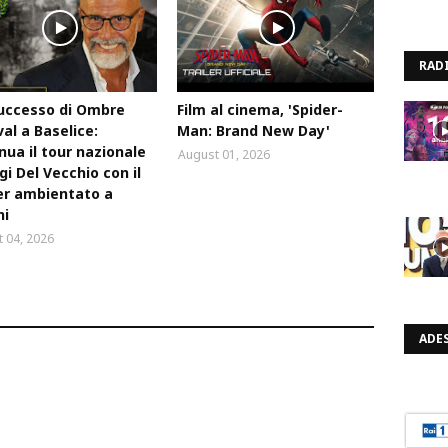
RAD
uccesso di Ombre
Film al cinema, 'Spider-
val a Baselice:
Man: Brand New Day'
nua il tour nazionale
August 01, 2026
igi Del Vecchio con il
ler ambientato a
ni
 04, 2026
ADES