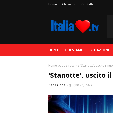
Home
Chi siamo
Contatti
HOME
CHI SIAMO
REDAZIONE
Home page
recent
'Stanotte', uscito il n
'Stanotte', uscito 
Redazione
giugno 28, 2024