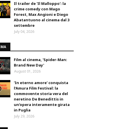
Il trailer de 'Il Malloppo': la
crime comedy con Mago
Forest, Max Angioni e Diego
Abatantuono al cinema dal 3
settembre
July 04, 2026
EMA
Film al cinema, 'Spider-Man:
Brand New Day'
August 01, 2026
'In eterno amore' conquista
l'Amura Film Festival: la
commovente storia vera del
neretino De Benedittis in
un'opera interamente girata
in Puglia
July 29, 2026