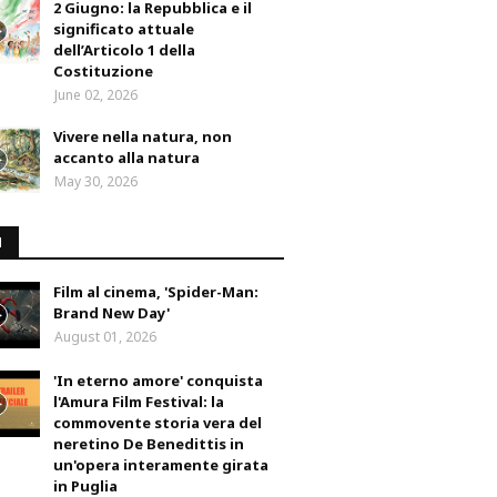
2 Giugno: la Repubblica e il
significato attuale
dell’Articolo 1 della
Costituzione
June 02, 2026
Vivere nella natura, non
accanto alla natura
May 30, 2026
M
Film al cinema, 'Spider-Man:
Brand New Day'
August 01, 2026
'In eterno amore' conquista
l'Amura Film Festival: la
commovente storia vera del
neretino De Benedittis in
un'opera interamente girata
in Puglia