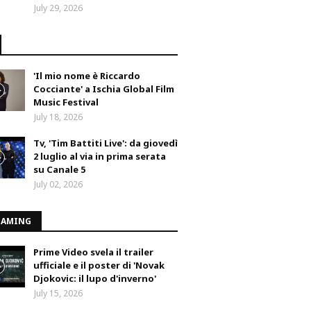
July 29, 2026
'Il mio nome è Riccardo
Cocciante' a Ischia Global Film
Music Festival
July 18, 2026
Tv, 'Tim Battiti Live': da giovedì
2 luglio al via in prima serata
su Canale 5
July 02, 2026
EAMING
Prime Video svela il trailer
ufficiale e il poster di 'Novak
Djokovic: il lupo d'inverno'
July 15, 2026