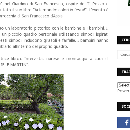
30 nel Giardino di San Francesco, ospite de "Il Pozzo e
ntato il suo libro "Artemondo: colori in festa!". L'evento è
arrocchia di San Francesco d’Assisi.
o un laboratorio pittorico con le bambine e i bambini. Il
 un piccolo quadro personale utilizzando simboli ispirati
esti simboli includono girasoli e farfalle. I bambini hanno
CERC
larlo all’interno del proprio quadro.
ice libro). Intervista, riprese e montaggio a cura di
NIELE MARTINI.
TRAD
Power
SOC