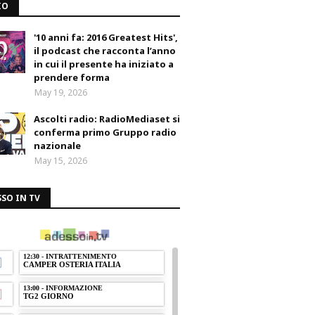
IO
'10 anni fa: 2016 Greatest Hits',
il podcast che racconta l’anno
in cui il presente ha iniziato a
prendere forma
May 19, 2026
Ascolti radio: RadioMediaset si
conferma primo Gruppo radio
nazionale
May 15, 2026
SO IN TV