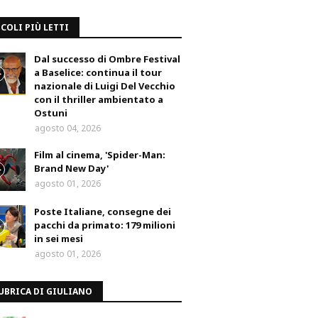
COLI PIÙ LETTI
Dal successo di Ombre Festival
a Baselice: continua il tour
nazionale di Luigi Del Vecchio
con il thriller ambientato a
Ostuni
agosto 04, 2026
Film al cinema, 'Spider-Man:
Brand New Day'
agosto 01, 2026
Poste Italiane, consegne dei
pacchi da primato: 179 milioni
in sei mesi
agosto 01, 2026
UBRICA DI GIULIANO