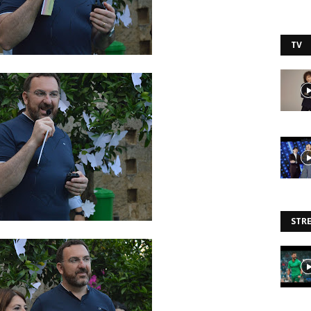
TV
STR