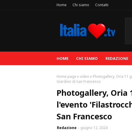
Home
Chi siamo
Contatti
HOME
CHI SIAMO
REDAZIONE
Home page
video
Photogallery, Oria 11 g
Giardino di San Francesco
Photogallery, Oria 
l'evento 'Filastrocc
San Francesco
Redazione
giugno 12, 2024