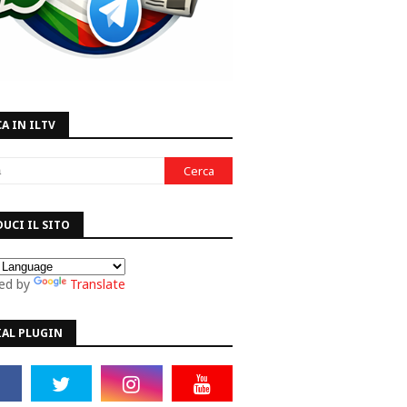
A IN ILTV
UCI IL SITO
ed by
Translate
IAL PLUGIN