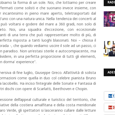
bbiamo la forma di un sole. Noi, che lottiamo per creare
RAD
affermati come solisti e che suonano invece insieme, con
r incantesimo in pieno mare aperto, teletrasportati dal
utt'uno con una natura unica. Nella tendenza dei concerti al
ite può voltarsi e godere del mare a 360 gradi, non solo di
to. Noi, una squadra d'eccezione, con eccezionale
anti di una terra che può rappresentare molto di più, di
fetta risposta a tanti luoghi blasonati. Noi – chiosa il
borada -, che quando vediamo uscire il sole ad un passo, ci
in paradiso. Non un'estasi sterile e autocompiacente, ma
dividere, in una perfetta proporzione di tutti gli elementi,
n dorma' experience".
rsiva di fine luglio, Giuseppe Greco. All’attività di solista
ADES
 formazioni come quella in duo col celebre pianista Bruno
lacobellis. Ha inciso l’integrale delle Sonate e Fantasia di
ltri dischi con opere di Scarlatti, Beethoven e Chopin.
sione dell’appeal culturale e turistico del territorio, che
ziative della costiera amalfitana e della costa meridionale
ro Verde, gli spettatori si lasceranno cullare dalle letture