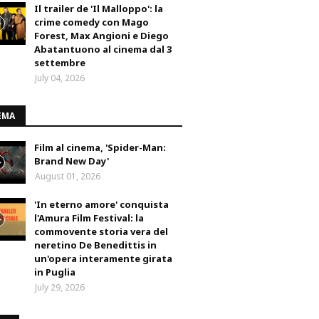
Il trailer de 'Il Malloppo': la
crime comedy con Mago
Forest, Max Angioni e Diego
Abatantuono al cinema dal 3
settembre
July 04, 2026
EMA
Film al cinema, 'Spider-Man:
Brand New Day'
August 01, 2026
'In eterno amore' conquista
l'Amura Film Festival: la
commovente storia vera del
neretino De Benedittis in
un'opera interamente girata
in Puglia
July 29, 2026