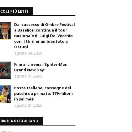
COLI PIÙ LETTI
Dal successo di Ombre Festival
a Baselice: continua il tour
nazionale di Luigi Del Vecchio
con il thriller ambientato a
Ostuni
agosto 04, 2026
Film al cinema, 'Spider-Man:
Brand New Day'
agosto 01, 2026
Poste Italiane, consegne dei
pacchi da primato: 179 milioni
in sei mesi
agosto 01, 2026
UBRICA DI GIULIANO