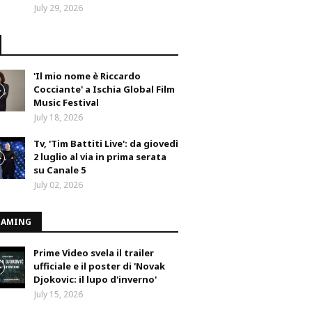
July 29, 2026
'Il mio nome è Riccardo
Cocciante' a Ischia Global Film
Music Festival
July 18, 2026
Tv, 'Tim Battiti Live': da giovedì
2 luglio al via in prima serata
su Canale 5
July 02, 2026
EAMING
Prime Video svela il trailer
ufficiale e il poster di 'Novak
Djokovic: il lupo d'inverno'
July 15, 2026