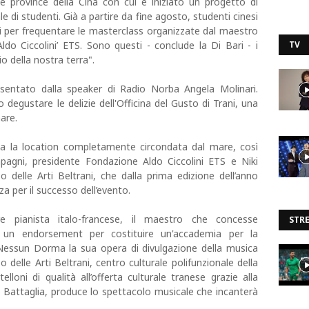
une province della Cina con cui è iniziato un progetto di
 di studenti. Già a partire da fine agosto, studenti cinesi
ni per frequentare le masterclass organizzate dal maestro
do Ciccolini’ ETS. Sono questi - conclude la Di Bari - i
TV
o della nostra terra".
sentato dalla speaker di Radio Norba Angela Molinari.
 degustare le delizie dell'Officina del Gusto di Trani, una
are.
a la location completamente circondata dal mare, così
pagni, presidente Fondazione Aldo Ciccolini ETS e Niki
zo delle Arti Beltrani, che dalla prima edizione dell’anno
za per il successo dell’evento.
re pianista italo-francese, il maestro che concesse
STR
 un endorsement per costituire un'accademia per la
 Nessun Dorma la sua opera di divulgazione della musica
o delle Arti Beltrani, centro culturale polifunzionale della
elloni di qualità all’offerta culturale tranese grazie alla
o Battaglia, produce lo spettacolo musicale che incanterà