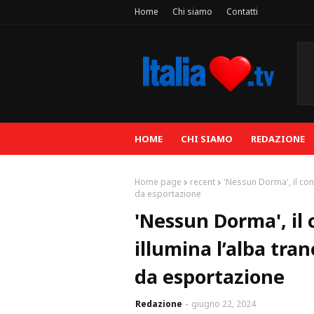
Home
Chi siamo
Contatti
HOME
CHI SIAMO
REDAZIONE
Home page
recent
'Nessun Dorma', il con
da esportazione
'Nessun Dorma', il
illumina l’alba tra
da esportazione
Redazione
giugno 22, 2024