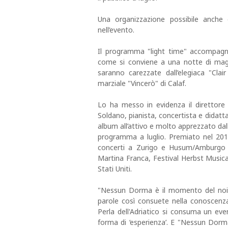
Una organizzazione possibile anche
nell’evento.
Il programma "light time" accompagna
come si conviene a una notte di magi
saranno carezzate dall’elegiaca "Cla
marziale "Vincerò" di Calaf.
Lo ha messo in evidenza il direttore 
Soldano, pianista, concertista e didatta
album all’attivo e molto apprezzato dalla 
programma a luglio. Premiato nel 2013
concerti a Zurigo e Husum/Amburgo (F
Martina Franca, Festival Herbst Musica
Stati Uniti.
"Nessun Dorma è il momento del noi 
parole così consuete nella conoscenz
Perla dell'Adriatico si consuma un eve
forma di ‘esperienza’. E "Nessun Dorma" 