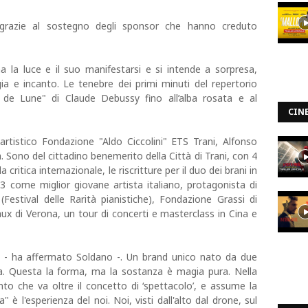
 grazie al sostegno degli sponsor che hanno creduto
 la luce e il suo manifestarsi e si intende a sorpresa,
a e incanto. Le tenebre dei primi minuti del repertorio
ir de Lune" di Claude Debussy fino all’alba rosata e al
CIN
artistico Fondazione "Aldo Ciccolini" ETS Trani, Alfonso
. Sono del cittadino benemerito della Città di Trani, con 4
critica internazionale, le riscritture per il duo dei brani in
 come miglior giovane artista italiano, protagonista di
estival delle Rarità pianistiche), Fondazione Grassi di
ux di Verona, un tour di concerti e masterclass in Cina e
- ha affermato Soldano -. Un brand unico nato da due
a. Questa la forma, ma la sostanza è magia pura. Nella
nto che va oltre il concetto di ‘spettacolo’, e assume la
è l'esperienza del noi. Noi, visti dall'alto dal drone, sul