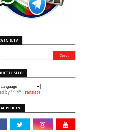
A IN ILTV
UCI IL SITO
ed by
Translate
IAL PLUGIN