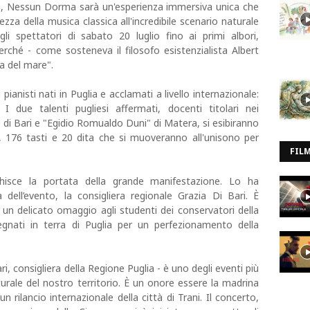
le, Nessun Dorma sarà un'esperienza immersiva unica che
ezza della musica classica all'incredibile scenario naturale
li spettatori di sabato 20 luglio fino ai primi albori,
ché - come sosteneva il filosofo esistenzialista Albert
za del mare".
 pianisti nati in Puglia e acclamati a livello internazionale:
 due talenti pugliesi affermati, docenti titolari nei
" di Bari e "Egidio Romualdo Duni" di Matera, si esibiranno
, 176 tasti e 20 dita che si muoveranno all'unisono per
FIL
chisce la portata della grande manifestazione. Lo ha
dell’evento, la consigliera regionale Grazia Di Bari. È
 un delicato omaggio agli studenti dei conservatori della
nati in terra di Puglia per un perfezionamento della
, consigliera della Regione Puglia - è uno degli eventi più
ulturale del nostro territorio. È un onore essere la madrina
n rilancio internazionale della città di Trani. Il concerto,