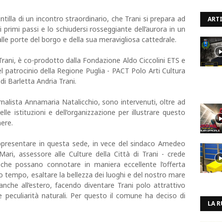
tilla di un incontro straordinario, che Trani si prepara ad
ARTI
ei primi passi e lo schiudersi rosseggiante dell’aurora in un
lle porte del borgo e della sua meravigliosa cattedrale.
 Trani, è co-prodotto dalla Fondazione Aldo Ciccolini ETS e
el patrocinio della Regione Puglia - PACT Polo Arti Cultura
di Barletta Andria Trani.
nalista Annamaria Natalicchio, sono intervenuti, oltre ad
lle istituzioni e dell’organizzazione per illustrare questo
ere.
rappresentare in questa sede, in vece del sindaco Amedeo
ri, assessore alle Culture della Città di Trani - crede
che possano connotare in maniera eccellente l’offerta
sso tempo, esaltare la bellezza dei luoghi e del nostro mare
anche all’estero, facendo diventare Trani polo attrattivo
e peculiarità naturali. Per questo il comune ha deciso di
LA R