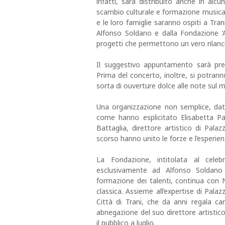
infatti, sarà distribuito anche in alc
scambio culturale e formazione musicale
e le loro famiglie saranno ospiti a Tra
Alfonso Soldano e dalla Fondazione ‘Al
progetti che permettono un vero rilanci
Il suggestivo appuntamento sarà pre
Prima del concerto, inoltre, si potranno
sorta di ouverture dolce alle note sul m
Una organizzazione non semplice, dat
come hanno esplicitato Elisabetta Pa
Battaglia, direttore artistico di Palaz
scorso hanno unito le forze e l’esperien
La Fondazione, intitolata al celeb
esclusivamente ad Alfonso Soldano
formazione dei talenti, continua con
classica. Assieme all’expertise di Palazz
Città di Trani, che da anni regala cart
abnegazione del suo direttore artistic
il pubblico a luglio.