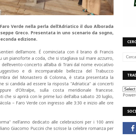
aro Verde nella perla dell’Adriatico il duo Alborada
iuseppe Greco. Presentata in uno scenario da sogno,
seconda edizione.
CERC
ntieri dell’amore. É cominciata con il brano di Francis
un pianoforte a coda, che si stagliava sul mare azzurro,
dell’evento-concerto all’alba di Trani dal nome evocativo
ggestivo e di incomparabile bellezza del Trabucco
TRAD
’ombra del Monastero di Colonna, è stata presentata la
 si candida ad essere la risposta "Adriatica" ai concerti
oppure d’Oltralpe, sulla costa meridionale francese.
Power
che si aprirà con le prime luci dell'alba sabato 20 luglio,
cola – Faro Verde con ingresso alle 3:30 e inizio alle ore
SOC
rma" nell'anno dedicato alle celebrazioni per i 100 anni
liano Giacomo Puccini che scrisse la celebre romanza per