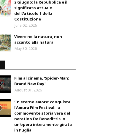
2 Giugno: la Repubblica e il
significato attuale
dell’Articolo 1 della
Costituzione
June 02, 2026
Vivere nella natura, non
accanto alla natura
May 30, 2026
M
Film al cinema, 'Spider-Man:
Brand New Day'
August 01, 2026
'In eterno amore' conquista
l'Amura Film Festival: la
commovente storia vera del
neretino De Benedittis in
un'opera interamente girata
in Puglia