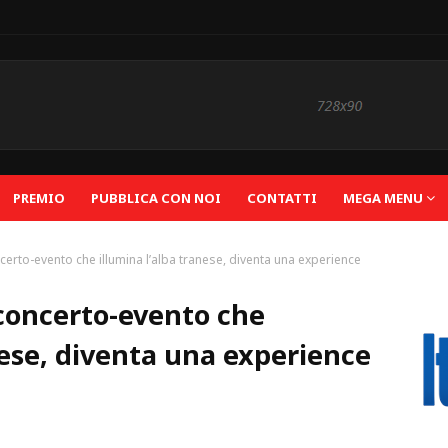
PREMIO
PUBBLICA CON NOI
CONTATTI
MEGA MENU
certo-evento che illumina l’alba tranese, diventa una experience
 concerto-evento che
nese, diventa una experience