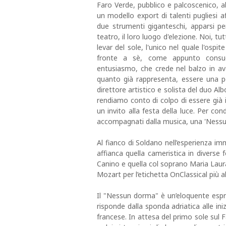
Faro Verde, pubblico e palcoscenico, a
un modello export di talenti pugliesi 
due strumenti giganteschi, apparsi pe
teatro, il loro luogo d'elezione. Noi, t
levar del sole, l'unico nel quale l'osp
fronte a sè, come appunto consue
entusiasmo, che crede nel balzo in av
quanto già rappresenta, essere una per
direttore artistico e solista del duo Al
rendiamo conto di colpo di essere già 
un invito alla festa della luce. Per con
accompagnati dalla musica, una 'Nessu
Al fianco di Soldano nell’esperienza imme
affianca quella cameristica in diverse
Canino e quella col soprano Maria Laura 
Mozart per l’etichetta OnClassical più a
Il "Nessun dorma" è un’eloquente espres
risponde dalla sponda adriatica alle ini
francese. In attesa del primo sole sul Fa