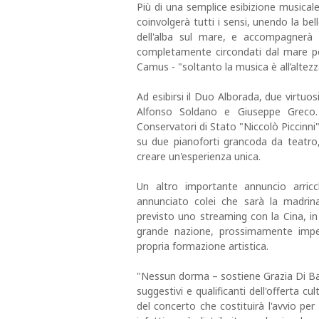
Più di una semplice esibizione musica
coinvolgerà tutti i sensi, unendo la bell
dell'alba sul mare, e accompagnerà g
completamente circondati dal mare per
Camus - "soltanto la musica è all’altez
Ad esibirsi il Duo Alborada, due virtuosi
Alfonso Soldano e Giuseppe Greco. I
Conservatori di Stato "Niccolò Piccinni
su due pianoforti grancoda da teatro
creare un'esperienza unica.
Un altro importante annuncio arric
annunciato colei che sarà la madrina 
previsto uno streaming con la Cina, in
grande nazione, prossimamente impeg
propria formazione artistica.
"Nessun dorma – sostiene Grazia Di Bari
suggestivi e qualificanti dell'offerta c
del concerto che costituirà l'avvio per u