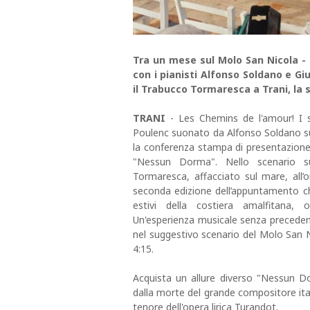
Tra un mese sul Molo San Nicola - F
con i pianisti Alfonso Soldano e G
il Trabucco Tormaresca a Trani, la 
TRANI
- Les Chemins de l'amour! I se
Poulenc suonato da Alfonso Soldano su 
la conferenza stampa di presentazione 
"Nessun Dorma". Nello scenario su
Tormaresca, affacciato sul mare, all
seconda edizione dell’appuntamento che
estivi della costiera amalfitana, 
Un'esperienza musicale senza precedenti 
nel suggestivo scenario del Molo San Ni
4:15.
Acquista un allure diverso "Nessun Do
dalla morte del grande compositore ita
tenore dell'opera lirica Turandot.