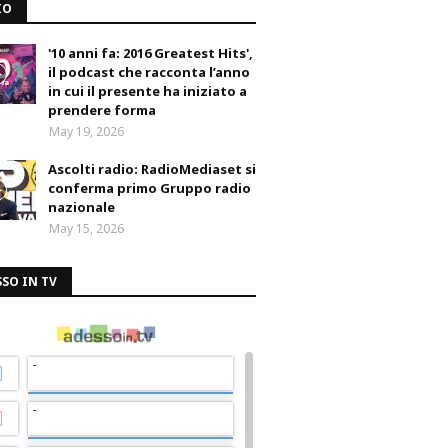
IO
'10 anni fa: 2016 Greatest Hits',
il podcast che racconta l’anno
in cui il presente ha iniziato a
prendere forma
May 19, 2026
Ascolti radio: RadioMediaset si
conferma primo Gruppo radio
nazionale
May 15, 2026
SO IN TV