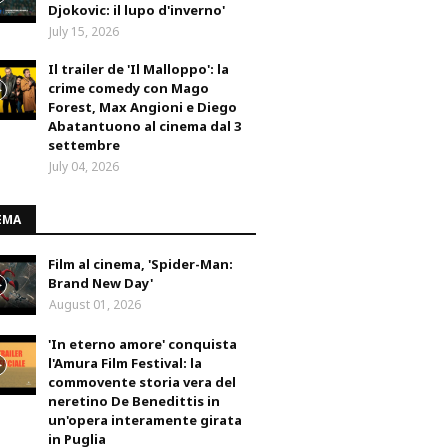
Djokovic: il lupo d'inverno'
July 15, 2026
Il trailer de 'Il Malloppo': la
crime comedy con Mago
Forest, Max Angioni e Diego
Abatantuono al cinema dal 3
settembre
July 04, 2026
EMA
Film al cinema, 'Spider-Man:
Brand New Day'
August 01, 2026
'In eterno amore' conquista
l'Amura Film Festival: la
commovente storia vera del
neretino De Benedittis in
un'opera interamente girata
in Puglia