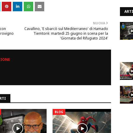
ARTI
NUOVA
 con
Cavallino, 'E sbarcò sul Mediterraneo' di Hamado
arovigno
Tiemtorè: martedì 25 giugno in scena per la
'Giornata del Rifugiato 2024'
ZIONE
RTI
BLOG