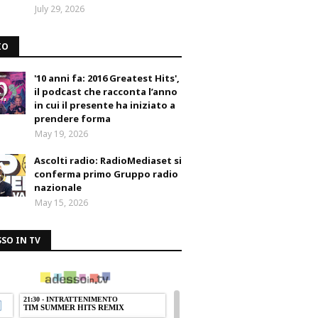
July 29, 2026
IO
'10 anni fa: 2016 Greatest Hits',
il podcast che racconta l’anno
in cui il presente ha iniziato a
prendere forma
May 19, 2026
Ascolti radio: RadioMediaset si
conferma primo Gruppo radio
nazionale
May 15, 2026
SO IN TV