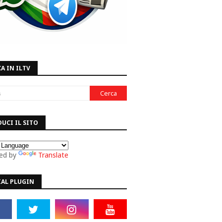
A IN ILTV
UCI IL SITO
ed by
Translate
IAL PLUGIN