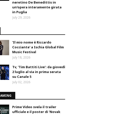
neretino De Benedittis in
un'opera interamente girata
in Puglia
July 29, 2026
'Il mio nome è Riccardo
Cocciante' a Ischia Global Film
Music Festival
July 18, 2026
Tv, 'Tim Battiti Live': da giovedì
2 luglio al via in prima serata
su Canale 5
July 02, 2026
EAMING
Prime Video svela il trailer
ufficiale e il poster di 'Novak