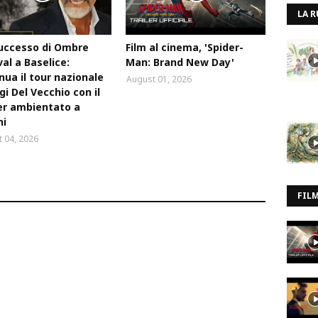
LA R
uccesso di Ombre
Film al cinema, 'Spider-
val a Baselice:
Man: Brand New Day'
nua il tour nazionale
August 01, 2026
igi Del Vecchio con il
ler ambientato a
ni
 04, 2026
FIL