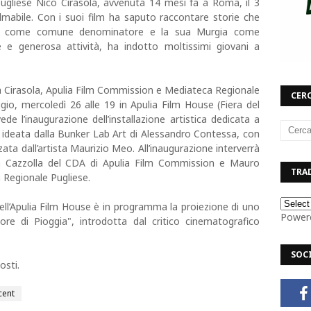
ugliese Nico Cirasola, avvenuta 14 mesi fa a Roma, il 3
lmabile. Con i suoi film ha saputo raccontare storie che
ia come comune denominatore e la sua Murgia come
e e generosa attività, ha indotto moltissimi giovani a
ista Cirasola, Apulia Film Commission e Mediateca Regionale
CERC
io, mercoledì 26 alle 19 in Apulia Film House (Fiera del
de l’inaugurazione dell’installazione artistica dedicata a
", ideata dalla Bunker Lab Art di Alessandro Contessa, con
izzata dall’artista Maurizio Meo. All’inaugurazione interverrà
na Cazzolla del CDA di Apulia Film Commission e Mauro
TRAD
 Regionale Pugliese.
dell’Apulia Film House è in programma la proiezione di uno
Power
dore di Pioggia", introdotta dal critico cinematografico
SOC
osti.
cent