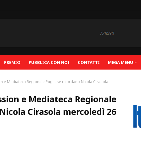
PREMIO
PUBBLICA CON NOI
CONTATTI
MEGA MENU
n e Mediateca Regionale Pugliese ricordano Nicola Cirasola
ssion e Mediateca Regionale
Nicola Cirasola mercoledì 26