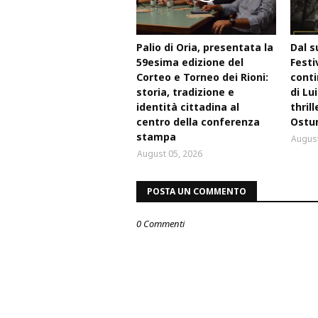
Palio di Oria, presentata la
Dal s
59esima edizione del
Festi
Corteo e Torneo dei Rioni:
conti
storia, tradizione e
di Lu
identità cittadina al
thril
centro della conferenza
Ostu
stampa
August
August 05, 2026
POSTA UN COMMENTO
0 Commenti