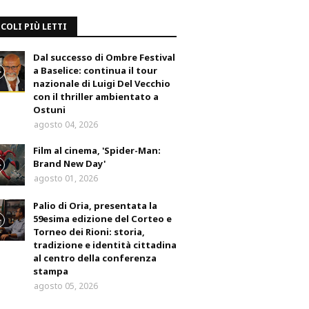
COLI PIÙ LETTI
Dal successo di Ombre Festival
a Baselice: continua il tour
nazionale di Luigi Del Vecchio
con il thriller ambientato a
Ostuni
agosto 04, 2026
Film al cinema, 'Spider-Man:
Brand New Day'
agosto 01, 2026
Palio di Oria, presentata la
59esima edizione del Corteo e
Torneo dei Rioni: storia,
tradizione e identità cittadina
al centro della conferenza
stampa
agosto 05, 2026