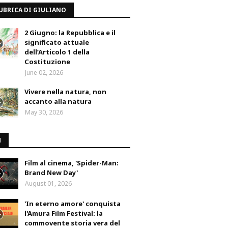
UBRICA DI GIULIANO
2 Giugno: la Repubblica e il
significato attuale
dell’Articolo 1 della
Costituzione
June 02, 2026
Vivere nella natura, non
accanto alla natura
May 30, 2026
M
Film al cinema, 'Spider-Man:
Brand New Day'
August 01, 2026
'In eterno amore' conquista
l'Amura Film Festival: la
commovente storia vera del