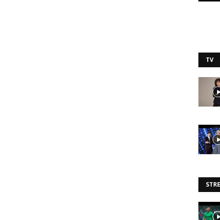
TV
STR