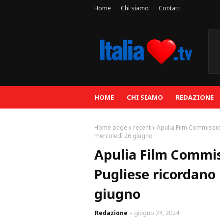
Home
Chi siamo
Contatti
HOME
CHI SIAMO
REDAZIONE
Home page
recent
Apulia Film Commissio
mercoledì 26 giugno
Apulia Film Commi
Pugliese ricordano 
giugno
Redazione
giugno 24, 2024