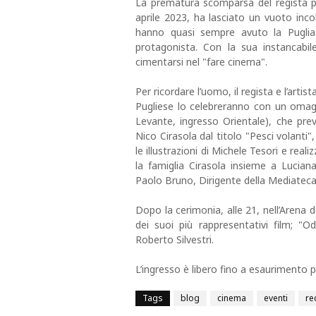
La prematura scomparsa del regista p
aprile 2023, ha lasciato un vuoto inco
hanno quasi sempre avuto la Pugl
protagonista. Con la sua instancabil
cimentarsi nel "fare cinema".
Per ricordare l’uomo, il regista e l’art
Pugliese lo celebreranno con un omagg
Levante, ingresso Orientale), che preve
Nico Cirasola dal titolo "Pesci volanti
le illustrazioni di Michele Tesori e real
la famiglia Cirasola insieme a Lucia
Paolo Bruno, Dirigente della Mediateca
Dopo la cerimonia, alle 21, nell’Arena 
dei suoi più rappresentativi film; "O
Roberto Silvestri.
L’ingresso è libero fino a esaurimento p
Tags
blog
cinema
eventi
re