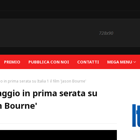
PREMIO
PUBBLICA CON NOI
CONTATTI
MEGA MENU
in prima serata su Italia 1 il film 'Jason Bourne'
ggio in prima serata su
on Bourne'