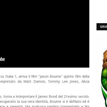
GRU
Italia 1, arriva il film "Jason Bourne" quinto film della
nterpretato da Matt Damon, Tommy Lee Jones, Alicia
, torna a interpretare il James Bond del 21esimo secolo.
cuperato la sua vera identità, Bourne si è defilato ed è
ace e serenità. Ma qualcosa sembra tormentarlo e l’ex