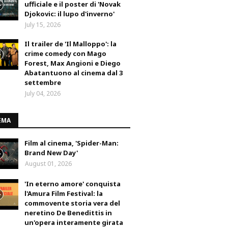
ufficiale e il poster di 'Novak
Djokovic: il lupo d'inverno'
July 15, 2026
Il trailer de 'Il Malloppo': la
crime comedy con Mago
Forest, Max Angioni e Diego
Abatantuono al cinema dal 3
settembre
July 04, 2026
EMA
Film al cinema, 'Spider-Man:
Brand New Day'
August 01, 2026
'In eterno amore' conquista
l'Amura Film Festival: la
commovente storia vera del
neretino De Benedittis in
un'opera interamente girata