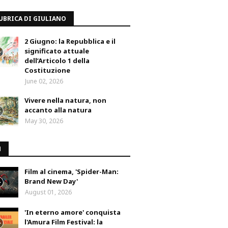
UBRICA DI GIULIANO
2 Giugno: la Repubblica e il
significato attuale
dell’Articolo 1 della
Costituzione
June 02, 2026
Vivere nella natura, non
accanto alla natura
May 30, 2026
M
Film al cinema, 'Spider-Man:
Brand New Day'
August 01, 2026
'In eterno amore' conquista
l'Amura Film Festival: la