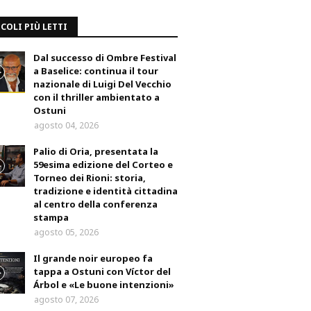
COLI PIÙ LETTI
Dal successo di Ombre Festival
a Baselice: continua il tour
nazionale di Luigi Del Vecchio
con il thriller ambientato a
Ostuni
agosto 04, 2026
Palio di Oria, presentata la
59esima edizione del Corteo e
Torneo dei Rioni: storia,
tradizione e identità cittadina
al centro della conferenza
stampa
agosto 05, 2026
Il grande noir europeo fa
tappa a Ostuni con Víctor del
Árbol e «Le buone intenzioni»
agosto 07, 2026