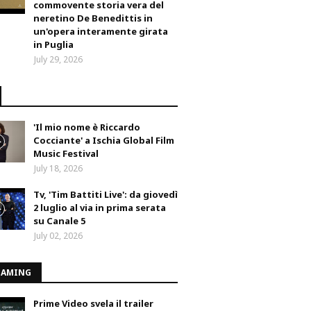
commovente storia vera del
neretino De Benedittis in
un'opera interamente girata
in Puglia
July 29, 2026
'Il mio nome è Riccardo
Cocciante' a Ischia Global Film
Music Festival
July 18, 2026
Tv, 'Tim Battiti Live': da giovedì
2 luglio al via in prima serata
su Canale 5
July 02, 2026
EAMING
Prime Video svela il trailer