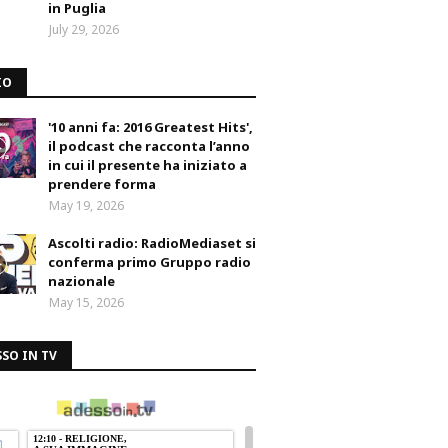
in Puglia
July 29, 2026
IO
'10 anni fa: 2016 Greatest Hits',
il podcast che racconta l’anno
in cui il presente ha iniziato a
prendere forma
May 19, 2026
Ascolti radio: RadioMediaset si
conferma primo Gruppo radio
nazionale
May 15, 2026
SO IN TV