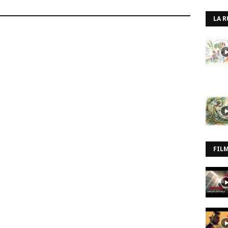
LA R
FIL