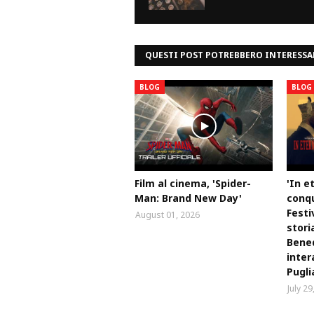
QUESTI POST POTREBBERO INTERESSA
BLOG
BLOG
Film al cinema, 'Spider-
'In e
Man: Brand New Day'
conqu
Festi
August 01, 2026
stori
Bened
inter
Pugli
July 29