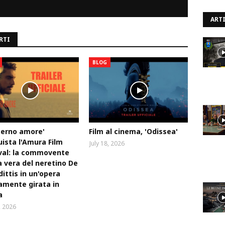
ARTI
RTI
BLOG
terno amore'
Film al cinema, 'Odissea'
ista l'Amura Film
July 18, 2026
val: la commovente
a vera del neretino De
ittis in un'opera
amente girata in
a
, 2026