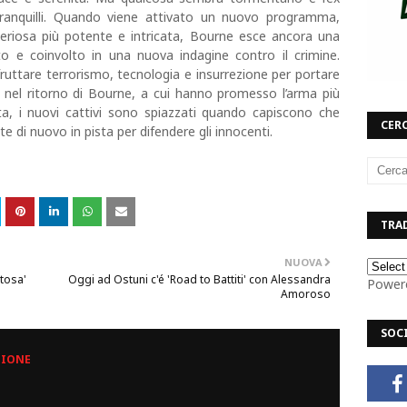
ranquilli. Quando viene attivato un nuovo programma,
riosa più potente e intricata, Bourne esce ancora una
to e coinvolto in una nuova indagine contro il crimine.
sfruttare terrorismo, tecnologia e insurrezione per portare
ti nel ritorno di Bourne, a cui hanno promesso l’arma più
a, i nuovi cattivi sono spiazzati quando capiscono che
CERC
te di nuovo in pista per difendere gli innocenti.
TRAD
NUOVA
stosa'
Oggi ad Ostuni c'é 'Road to Battiti' con Alessandra
Power
Amoroso
SOC
ZIONE