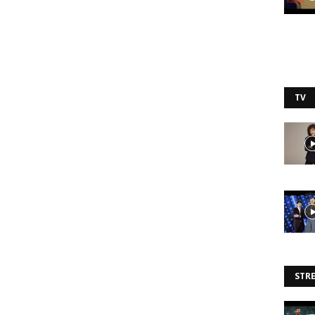
TV
STR