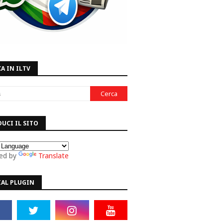
A IN ILTV
UCI IL SITO
ed by
Translate
IAL PLUGIN