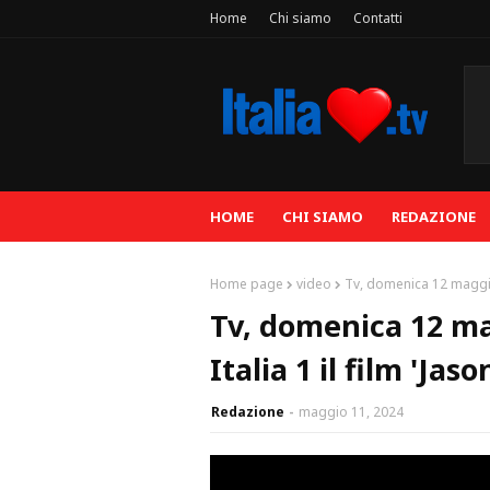
Home
Chi siamo
Contatti
HOME
CHI SIAMO
REDAZIONE
Home page
video
Tv, domenica 12 maggio 
Tv, domenica 12 ma
Italia 1 il film 'Jas
Redazione
maggio 11, 2024