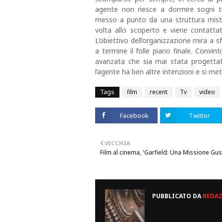
agente non riesce a dormire sogni t
messo a punto da una struttura miste
volta allo scoperto e viene contatta
L’obiettivo dell’organizzazione mira a 
a termine il folle piano finale. Convin
avanzata che sia mai stata progettat
l’agente ha ben altre intenzioni e si met
Tags
film
recent
Tv
video
Facebook
Twitter
VECCHIA
Film al cinema, 'Garfield: Una Missione Gu
PUBBLICATO DA
REDA