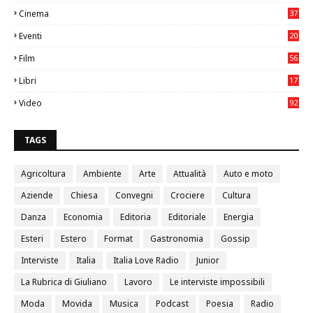
75
Cinema
37
3
Eventi
20
05
Film
56
0
Libri
17
4
Video
92
0
TAGS
Agricoltura
Ambiente
Arte
Attualità
Auto e moto
Aziende
Chiesa
Convegni
Crociere
Cultura
Danza
Economia
Editoria
Editoriale
Energia
Esteri
Estero
Format
Gastronomia
Gossip
Interviste
Italia
Italia Love Radio
Junior
La Rubrica di Giuliano
Lavoro
Le interviste impossibili
Moda
Movida
Musica
Podcast
Poesia
Radio