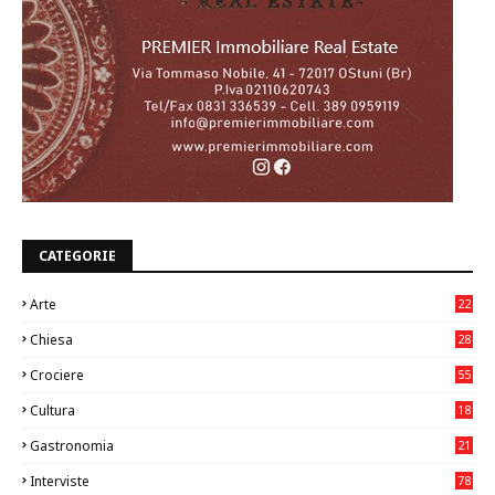
CATEGORIE
Arte
22
7
Chiesa
28
7
Crociere
55
Cultura
18
7
Gastronomia
21
8
Interviste
78