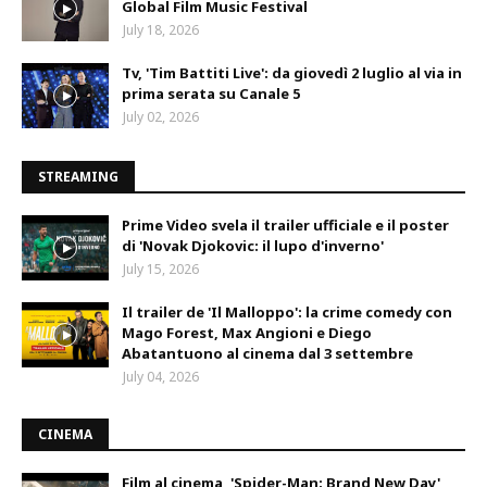
Global Film Music Festival
July 18, 2026
Tv, 'Tim Battiti Live': da giovedì 2 luglio al via in
prima serata su Canale 5
July 02, 2026
STREAMING
Prime Video svela il trailer ufficiale e il poster
di 'Novak Djokovic: il lupo d'inverno'
July 15, 2026
Il trailer de 'Il Malloppo': la crime comedy con
Mago Forest, Max Angioni e Diego
Abatantuono al cinema dal 3 settembre
July 04, 2026
CINEMA
Film al cinema, 'Spider-Man: Brand New Day'