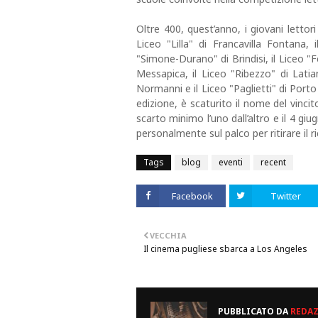
Oltre 400, quest’anno, i giovani lettori d
Liceo "Lilla" di Francavilla Fontana, 
"Simone-Durano" di Brindisi, il Liceo "F
Messapica, il Liceo "Ribezzo" di Latian
Normanni e il Liceo "Paglietti" di Port
edizione, è scaturito il nome del vincito
scarto minimo l’uno dall’altro e il 4 giu
personalmente sul palco per ritirare il 
Tags
blog
eventi
recent
Facebook
Twitter
VECCHIA
Il cinema pugliese sbarca a Los Angeles
PUBBLICATO DA
REDA