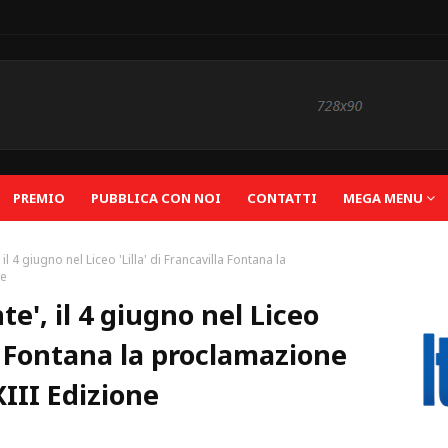
PREMIO
PUBBLICA CON NOI
CONTATTI
MEGA MENU
il 4 giugno nel Liceo 'Lilla' di Francavilla Fontana la
ne
e', il 4 giugno nel Liceo
lla Fontana la proclamazione
XIII Edizione