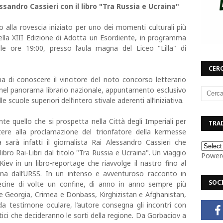
essandro Cassieri con il libro "Tra Russia e Ucraina"
 alla rovescia iniziato per uno dei momenti culturali più
della XIII Edizione di Adotta un Esordiente, in programma
e ore 19:00, presso l’aula magna del Liceo "Lilla" di
CERC
a di conoscere il vincitore del noto concorso letterario
 nel panorama librario nazionale, appuntamento esclusivo
 scuole superiori dell’intero stivale aderenti all’iniziativa.
 quello che si prospetta nella Città degli Imperiali per
TRAD
stere alla proclamazione del trionfatore della kermesse
a sarà infatti il giornalista Rai Alessandro Cassieri che
ibro Rai-Libri dal titolo "Tra Russia e Ucraina". Un viaggio
Power
Kiev in un libro-reportage che riavvolge il nastro fino al
aina dall’URSS. In un intenso e avventuroso racconto in
SOC
ecine di volte un confine, di anno in anno sempre più
e Georgia, Crimea e Donbass, Kirghizistan e Afghanistan,
 da testimone oculare, l’autore consegna gli incontri con
litici che decideranno le sorti della regione. Da Gorbaciov a