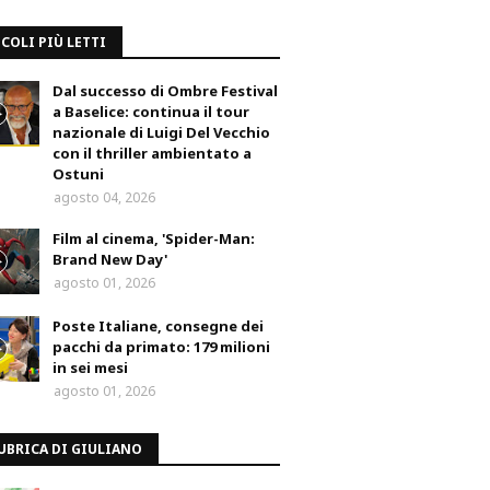
COLI PIÙ LETTI
Dal successo di Ombre Festival
a Baselice: continua il tour
nazionale di Luigi Del Vecchio
con il thriller ambientato a
Ostuni
agosto 04, 2026
Film al cinema, 'Spider-Man:
Brand New Day'
agosto 01, 2026
Poste Italiane, consegne dei
pacchi da primato: 179 milioni
in sei mesi
agosto 01, 2026
UBRICA DI GIULIANO