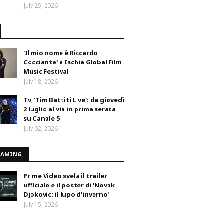
July 29, 2026
'Il mio nome è Riccardo
Cocciante' a Ischia Global Film
Music Festival
July 18, 2026
Tv, 'Tim Battiti Live': da giovedì
2 luglio al via in prima serata
su Canale 5
July 02, 2026
EAMING
Prime Video svela il trailer
ufficiale e il poster di 'Novak
Djokovic: il lupo d'inverno'
July 15, 2026