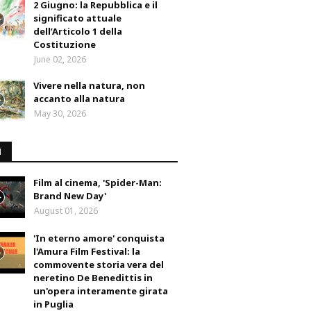
2 Giugno: la Repubblica e il
significato attuale
dell’Articolo 1 della
Costituzione
June 02, 2026
Vivere nella natura, non
accanto alla natura
May 30, 2026
M
Film al cinema, 'Spider-Man:
Brand New Day'
August 01, 2026
'In eterno amore' conquista
l'Amura Film Festival: la
commovente storia vera del
neretino De Benedittis in
un'opera interamente girata
in Puglia