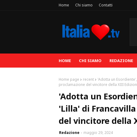
Home
Chi siamo
Contatti
HOME
CHI SIAMO
REDAZIONE
Home page
recent
'Adotta un Esordiente', 
proclamazione del vincitore della XIII Edizio
'Adotta un Esordient
'Lilla' di Francavi
del vincitore della 
Redazione
maggio 29, 2024