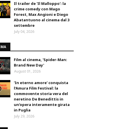
Il trailer de 'Il Malloppo': la
crime comedy con Mago
Forest, Max Angioni e Diego
Abatantuono al cinema dal 3
settembre
July 04, 2026
EMA
Film al cinema, 'Spider-Man:
Brand New Day'
August 01, 2026
'In eterno amore' conquista
l'Amura Film Festival: la
commovente storia vera del
neretino De Benedittis in
un'opera interamente girata
in Puglia
July 29, 2026