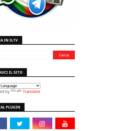
A IN ILTV
UCI IL SITO
ed by
Translate
IAL PLUGIN