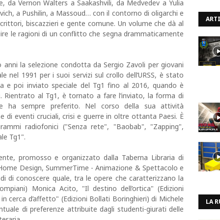
e, da Vernon Walters a Saakashvili, da Medvedev a Yulia
h, a Pushilin, a Massoud… con il contorno di oligarchi e
ARTI
 scrittori, biscazzieri e gente comune. Un volume che dà al
ire le ragioni di un conflitto che segna drammaticamente
 anni la selezione condotta da Sergio Zavoli per giovani
le nel 1991 per i suoi servizi sul crollo dell’URSS, è stato
a e poi inviato speciale del Tg1 fino al 2016, quando è
. Rientrato al Tg1, è tornato a fare l’inviato, la forma di
he ha sempre preferito. Nel corso della sua attività
di eventi cruciali, crisi e guerre in oltre ottanta Paesi. È
rammi radiofonici ("Senza rete", "Baobab", "Zapping",
ale Tg1".
iente, promosso e organizzato dalla Taberna Libraria di
o Home Design, SummerTime - Animazione & Spettacolo e
i di conoscere quale, tra le opere che caratterizzano la
ompiani) Monica Acito, "Il destino dell’ortica" (Edizioni
 in cerca d’affetto" (Edizioni Bollati Boringhieri) di Michele
LA R
tuale di preferenze attribuite dagli studenti-giurati delle
eraria.