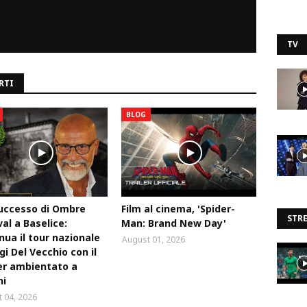
TV
RTI
BLOG
uccesso di Ombre
Film al cinema, 'Spider-
STR
val a Baselice:
Man: Brand New Day'
nua il tour nazionale
August 01, 2026
igi Del Vecchio con il
ler ambientato a
ni
 04, 2026