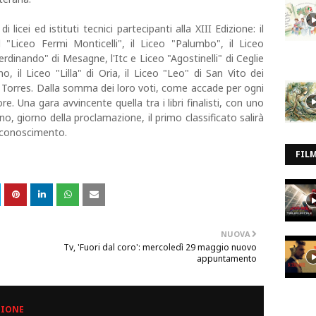
i licei ed istituti tecnici partecipanti alla XIII Edizione: il
il "Liceo Fermi Monticelli", il Liceo "Palumbo", il Liceo
erdinando" di Mesagne, l'Itc e Liceo "Agostinelli" di Ceglie
o, il Liceo "Lilla" di Oria, il Liceo "Leo" di San Vito dei
o Torres. Dalla somma dei loro voti, come accade per ogni
re. Una gara avvincente quella tra i libri finalisti, con uno
gno, giorno della proclamazione, il primo classificato salirà
riconoscimento.
FIL
NUOVA
Tv, 'Fuori dal coro': mercoledì 29 maggio nuovo
appuntamento
ZIONE