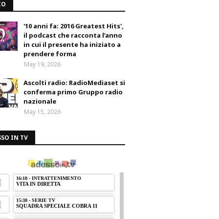
IO
'10 anni fa: 2016 Greatest Hits',
il podcast che racconta l’anno
in cui il presente ha iniziato a
prendere forma
May 19, 2026
Ascolti radio: RadioMediaset si
conferma primo Gruppo radio
nazionale
May 15, 2026
SO IN TV