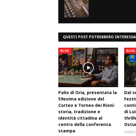
QUESTI POST POTREBBERO INTERESSA
BLOG
BLOG
Palio di Oria, presentata la
Dal s
59esima edizione del
Festi
Corteo e Torneo dei Rioni:
conti
storia, tradizione e
di Lu
identità cittadina al
thril
centro della conferenza
Ostu
stampa
August