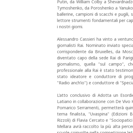
Putin, da William Colby a Shevardnadz
Tymoshenko, da Poroshenko a Yanukovic
ballerine, campioni di scacchi e pugili,
lettore strumenti fondamentali per cap
i nostri giorni.
Alessandro Cassieri ha vinto a ventuno
giornalisti Rai. Nominato inviato specia
corrispondente da Bruxelles, da Mosc
diventato capo della sede Rai di Parigi
giornalismo, quella "sul campo", c
professionale alla Rai è stato testimone 
stato ideatore e conduttore di prog
"Radio anch’io") e conduttore di "Speci
L’atto conclusivo di Adotta un Esord
Latiano in collaborazione con De Viv
Pomarico Serramenti, permetterà quind
terna finalista, "Uvaspina" (Edizioni B
Rizzoli) di Flavia Cercato e "Sociopatici
Mellara avrà raccolto la più alta percen
scuole coinvolte nella competizione lett