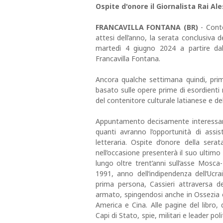
Ospite d'onore il Giornalista Rai Al
FRANCAVILLA FONTANA (BR)
- Conto
attesi dell’anno, la serata conclusiva 
martedì 4 giugno 2024 a partire dall
Francavilla Fontana.
Ancora qualche settimana quindi, prim
basato sulle opere prime di esordienti
del contenitore culturale latianese e delle
Appuntamento decisamente interessante
quanti avranno l’opportunità di assi
letteraria. Ospite d’onore della serat
nell’occasione presenterà il suo ultimo l
lungo oltre trent’anni sull’asse Mosca-
1991, anno dell’indipendenza dell’Ucr
prima persona, Cassieri attraversa d
armato, spingendosi anche in Ossezia 
America e Cina. Alle pagine del libro,
Capi di Stato, spie, militari e leader po