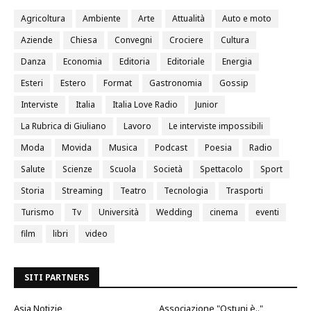
Agricoltura
Ambiente
Arte
Attualità
Auto e moto
Aziende
Chiesa
Convegni
Crociere
Cultura
Danza
Economia
Editoria
Editoriale
Energia
Esteri
Estero
Format
Gastronomia
Gossip
Interviste
Italia
Italia Love Radio
Junior
La Rubrica di Giuliano
Lavoro
Le interviste impossibili
Moda
Movida
Musica
Podcast
Poesia
Radio
Salute
Scienze
Scuola
Società
Spettacolo
Sport
Storia
Streaming
Teatro
Tecnologia
Trasporti
Turismo
Tv
Università
Wedding
cinema
eventi
film
libri
video
SITI PARTNERS
Asia Notizie
Associazione "Ostuni è.."