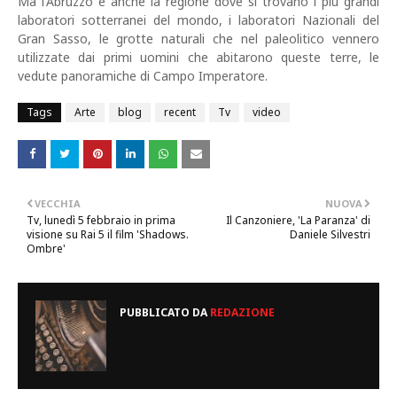
Ma l'Abruzzo è anche la regione dove si trovano i più grandi
laboratori sotterranei del mondo, i laboratori Nazionali del
Gran Sasso, le grotte naturali che nel paleolitico vennero
utilizzate dai primi uomini che abitarono queste terre, le
vedute panoramiche di Campo Imperatore.
Tags
Arte
blog
recent
Tv
video
VECCHIA
NUOVA
Tv, lunedì 5 febbraio in prima
Il Canzoniere, 'La Paranza' di
visione su Rai 5 il film 'Shadows.
Daniele Silvestri
Ombre'
PUBBLICATO DA
REDAZIONE