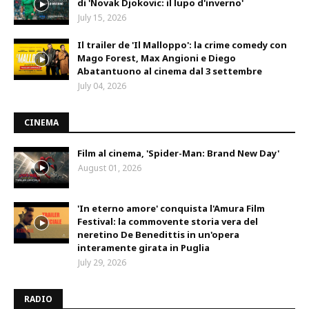
di 'Novak Djokovic: il lupo d'inverno'
July 15, 2026
Il trailer de 'Il Malloppo': la crime comedy con
Mago Forest, Max Angioni e Diego
Abatantuono al cinema dal 3 settembre
July 04, 2026
CINEMA
Film al cinema, 'Spider-Man: Brand New Day'
August 01, 2026
'In eterno amore' conquista l'Amura Film
Festival: la commovente storia vera del
neretino De Benedittis in un'opera
interamente girata in Puglia
July 29, 2026
RADIO