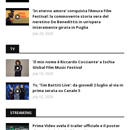
'In eterno amore' conquista l'Amura Film
Festival: la commovente storia vera del
neretino De Benedittis in un'opera
interamente girata in Puglia
July 29, 2026
TV
'Il mio nome è Riccardo Cocciante' a Ischia
Global Film Music Festival
July 18, 2026
Tv, 'Tim Battiti Live': da giovedì 2 luglio al via in
prima serata su Canale 5
July 02, 2026
STREAMING
Prime Video svela il trailer ufficiale e il poster