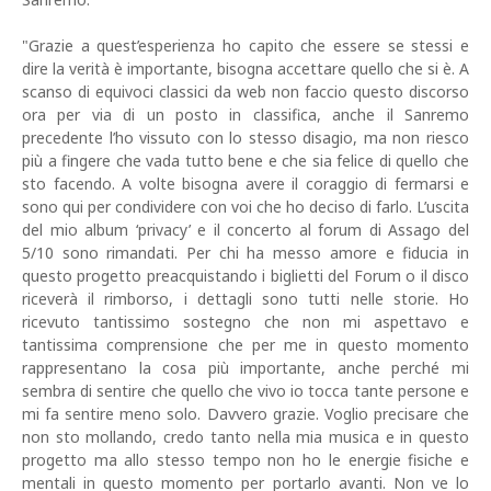
"Grazie a quest’esperienza ho capito che essere se stessi e
dire la verità è importante, bisogna accettare quello che si è. A
scanso di equivoci classici da web non faccio questo discorso
ora per via di un posto in classifica, anche il Sanremo
precedente l’ho vissuto con lo stesso disagio, ma non riesco
più a fingere che vada tutto bene e che sia felice di quello che
sto facendo. A volte bisogna avere il coraggio di fermarsi e
sono qui per condividere con voi che ho deciso di farlo. L’uscita
del mio album ‘privacy’ e il concerto al forum di Assago del
5/10 sono rimandati. Per chi ha messo amore e fiducia in
questo progetto preacquistando i biglietti del Forum o il disco
riceverà il rimborso, i dettagli sono tutti nelle storie. Ho
ricevuto tantissimo sostegno che non mi aspettavo e
tantissima comprensione che per me in questo momento
rappresentano la cosa più importante, anche perché mi
sembra di sentire che quello che vivo io tocca tante persone e
mi fa sentire meno solo. Davvero grazie. Voglio precisare che
non sto mollando, credo tanto nella mia musica e in questo
progetto ma allo stesso tempo non ho le energie fisiche e
mentali in questo momento per portarlo avanti. Non ve lo